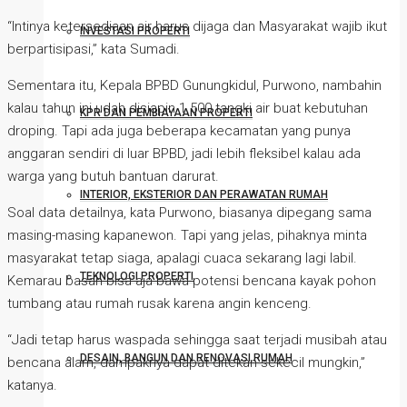
“Intinya ketersediaan air harus dijaga dan Masyarakat wajib ikut
INVESTASI PROPERTI
berpartisipasi,” kata Sumadi.
Sementara itu, Kepala BPBD Gunungkidul, Purwono, nambahin
kalau tahun ini udah disiapin 1.500 tangki air buat kebutuhan
KPR DAN PEMBIAYAAN PROPERTI
droping. Tapi ada juga beberapa kecamatan yang punya
anggaran sendiri di luar BPBD, jadi lebih fleksibel kalau ada
warga yang butuh bantuan darurat.
INTERIOR, EKSTERIOR DAN PERAWATAN RUMAH
Soal data detailnya, kata Purwono, biasanya dipegang sama
masing-masing kapanewon. Tapi yang jelas, pihaknya minta
masyarakat tetap siaga, apalagi cuaca sekarang lagi labil.
TEKNOLOGI PROPERTI
Kemarau basah bisa aja bawa potensi bencana kayak pohon
tumbang atau rumah rusak karena angin kenceng.
“Jadi tetap harus waspada sehingga saat terjadi musibah atau
DESAIN, BANGUN DAN RENOVASI RUMAH
bencana alam, dampaknya dapat ditekan sekecil mungkin,”
katanya.