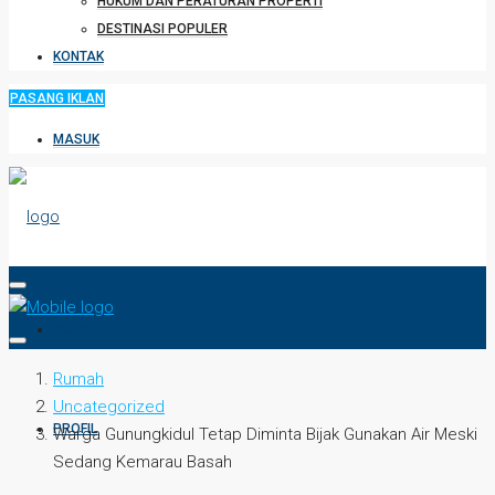
HUKUM DAN PERATURAN PROPERTI
DESTINASI POPULER
KONTAK
PASANG IKLAN
MASUK
HOME
Rumah
Uncategorized
PROFIL
Warga Gunungkidul Tetap Diminta Bijak Gunakan Air Meski
Sedang Kemarau Basah