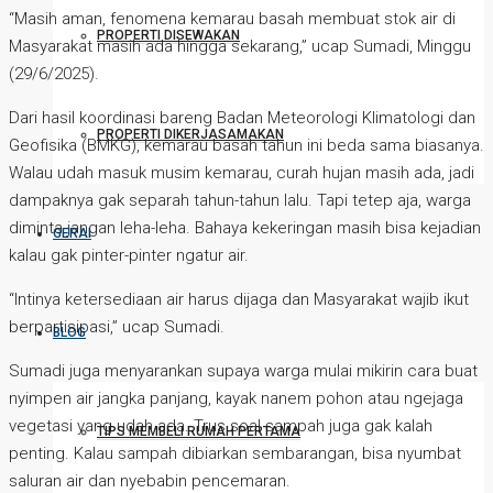
“Masih aman, fenomena kemarau basah membuat stok air di
PROPERTI DISEWAKAN
Masyarakat masih ada hingga sekarang,” ucap Sumadi, Minggu
(29/6/2025).
Dari hasil koordinasi bareng Badan Meteorologi Klimatologi dan
PROPERTI DIKERJASAMAKAN
Geofisika (BMKG), kemarau basah tahun ini beda sama biasanya.
Walau udah masuk musim kemarau, curah hujan masih ada, jadi
dampaknya gak separah tahun-tahun lalu. Tapi tetep aja, warga
diminta jangan leha-leha. Bahaya kekeringan masih bisa kejadian
GERAI
kalau gak pinter-pinter ngatur air.
“Intinya ketersediaan air harus dijaga dan Masyarakat wajib ikut
berpartisipasi,” ucap Sumadi.
BLOG
Sumadi juga menyarankan supaya warga mulai mikirin cara buat
nyimpen air jangka panjang, kayak nanem pohon atau ngejaga
vegetasi yang udah ada. Trus soal sampah juga gak kalah
TIPS MEMBELI RUMAH PERTAMA
penting. Kalau sampah dibiarkan sembarangan, bisa nyumbat
saluran air dan nyebabin pencemaran.