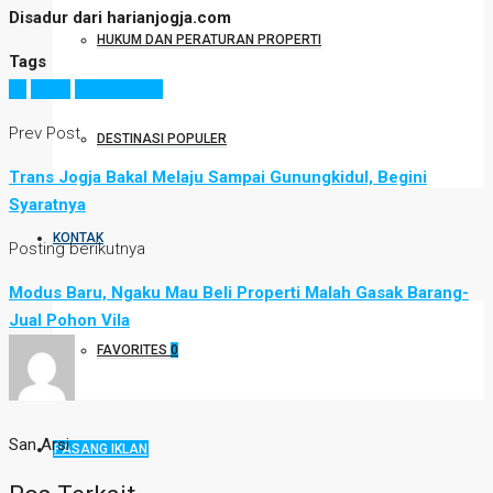
Disadur dari harianjogja.com
HUKUM DAN PERATURAN PROPERTI
Tags
air
bpbd
gunungkidul
Prev Post
DESTINASI POPULER
Trans Jogja Bakal Melaju Sampai Gunungkidul, Begini
Syaratnya
KONTAK
Posting berikutnya
Modus Baru, Ngaku Mau Beli Properti Malah Gasak Barang-
Jual Pohon Vila
FAVORITES
0
San Arsi
PASANG IKLAN