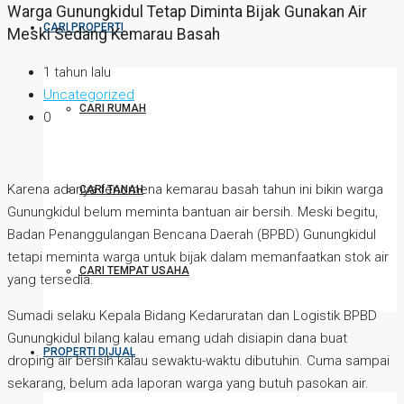
Warga Gunungkidul Tetap Diminta Bijak Gunakan Air
CARI PROPERTI
Meski Sedang Kemarau Basah
1 tahun lalu
Uncategorized
CARI RUMAH
0
Karena adanya fenomena kemarau basah tahun ini bikin warga
CARI TANAH
Gunungkidul belum meminta bantuan air bersih. Meski begitu,
Badan Penanggulangan Bencana Daerah (BPBD) Gunungkidul
tetapi meminta warga untuk bijak dalam memanfaatkan stok air
CARI TEMPAT USAHA
yang tersedia.
Sumadi selaku Kepala Bidang Kedaruratan dan Logistik BPBD
Gunungkidul bilang kalau emang udah disiapin dana buat
PROPERTI DIJUAL
droping air bersih kalau sewaktu-waktu dibutuhin. Cuma sampai
sekarang, belum ada laporan warga yang butuh pasokan air.