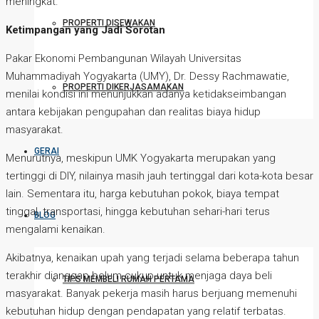
meningkat.
PROPERTI DISEWAKAN
Ketimpangan yang Jadi Sorotan
Pakar Ekonomi Pembangunan Wilayah Universitas
Muhammadiyah Yogyakarta (UMY), Dr. Dessy Rachmawatie,
PROPERTI DIKERJASAMAKAN
menilai kondisi ini menunjukkan adanya ketidakseimbangan
antara kebijakan pengupahan dan realitas biaya hidup
masyarakat.
GERAI
Menurutnya, meskipun UMK Yogyakarta merupakan yang
tertinggi di DIY, nilainya masih jauh tertinggal dari kota-kota besar
lain. Sementara itu, harga kebutuhan pokok, biaya tempat
tinggal, transportasi, hingga kebutuhan sehari-hari terus
BLOG
mengalami kenaikan.
Akibatnya, kenaikan upah yang terjadi selama beberapa tahun
terakhir dianggap belum cukup untuk menjaga daya beli
TIPS MEMBELI RUMAH PERTAMA
masyarakat. Banyak pekerja masih harus berjuang memenuhi
kebutuhan hidup dengan pendapatan yang relatif terbatas.