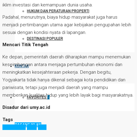
iklim investasi dan kemampuan dunia usaha.
HUKUM DAN PERATURAN PROPERTI
Padahal, menurutnya, biaya hidup masyarakat juga harus
menjadi pertimbangan utama agar kebijakan pengupahan lebih
sesuai dengan kondisi nyata di lapangan.
DESTINASI POPULER
Mencari Titik Tengah
Ke depan, pemerintah daerah diharapkan mampu menemukan
keseimbangan antara menjaga pertumbuhan ekonomi dan
KONTAK
meningkatkan kesejahteraan pekerja. Dengan begitu,
Yogyakarta tidak hanya dikenal sebagai kota pendidikan dan
pariwisata, tetapi juga menjadi daerah yang mampu
memberikan kualitas hidup yang lebih layak bagi masyarakatnya.
FAVORITES
0
Disadur dari umy.ac.id
Tags
PASANG IKLAN
biaya hidup
jogja
umk