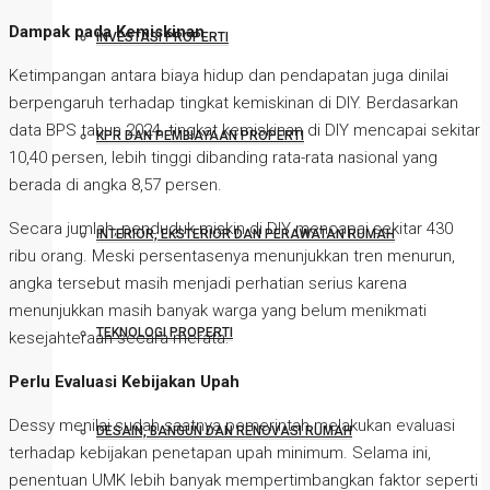
Dampak pada Kemiskinan
INVESTASI PROPERTI
Ketimpangan antara biaya hidup dan pendapatan juga dinilai
berpengaruh terhadap tingkat kemiskinan di DIY. Berdasarkan
data BPS tahun 2024, tingkat kemiskinan di DIY mencapai sekitar
KPR DAN PEMBIAYAAN PROPERTI
10,40 persen, lebih tinggi dibanding rata-rata nasional yang
berada di angka 8,57 persen.
Secara jumlah, penduduk miskin di DIY mencapai sekitar 430
INTERIOR, EKSTERIOR DAN PERAWATAN RUMAH
ribu orang. Meski persentasenya menunjukkan tren menurun,
angka tersebut masih menjadi perhatian serius karena
menunjukkan masih banyak warga yang belum menikmati
TEKNOLOGI PROPERTI
kesejahteraan secara merata.
Perlu Evaluasi Kebijakan Upah
Dessy menilai sudah saatnya pemerintah melakukan evaluasi
DESAIN, BANGUN DAN RENOVASI RUMAH
terhadap kebijakan penetapan upah minimum. Selama ini,
penentuan UMK lebih banyak mempertimbangkan faktor seperti