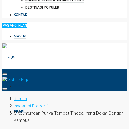
HUKUM DAN PERATURAN PROPERTI
DESTINASI POPULER
KONTAK
PASANG IKLAN
MASUK
HOME
Rumah
Investasi Properti
PROFIL
5 Keuntungan Punya Tempat Tinggal Yang Dekat Dengan
Kampus