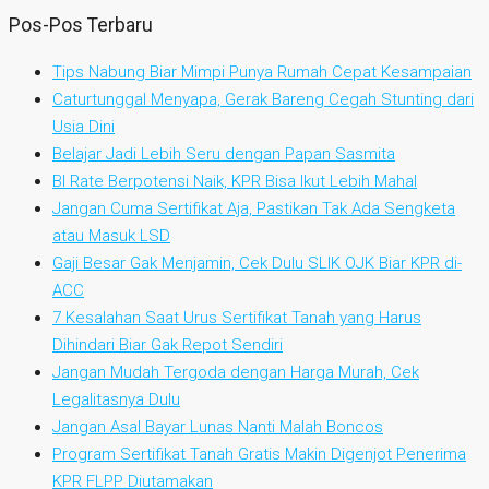
Pos-Pos Terbaru
Tips Nabung Biar Mimpi Punya Rumah Cepat Kesampaian
Caturtunggal Menyapa, Gerak Bareng Cegah Stunting dari
Usia Dini
Belajar Jadi Lebih Seru dengan Papan Sasmita
BI Rate Berpotensi Naik, KPR Bisa Ikut Lebih Mahal
Jangan Cuma Sertifikat Aja, Pastikan Tak Ada Sengketa
atau Masuk LSD
Gaji Besar Gak Menjamin, Cek Dulu SLIK OJK Biar KPR di-
ACC
7 Kesalahan Saat Urus Sertifikat Tanah yang Harus
Dihindari Biar Gak Repot Sendiri
Jangan Mudah Tergoda dengan Harga Murah, Cek
Legalitasnya Dulu
Jangan Asal Bayar Lunas Nanti Malah Boncos
Program Sertifikat Tanah Gratis Makin Digenjot Penerima
KPR FLPP Diutamakan