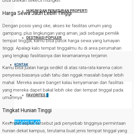
bisa ditekan sekecil mungkin.
HUKUM DAN PERATURAN PROPERTI
Harga Sewa Jauh Lebih Tinggi
Dengan posisi yang oke, akses ke fasilitas umum yang
gampang, plus lingkungan yang aman, jadi sebagai pemilik
DESTINASI POPULER
tempat tinggal, kamu bisa patok harga sewa yang lumayan
tinggi. Apalagi kalo tempat tinggalmu itu di area perumahan
yang lengkap fasilitasnya dan keamanannya terjamin.
KONTAK
Kamu bisa jualan harga sedikit di atas rata-rata karena calon
penyewa biasanya udah tahu dan nggak masalah bayar lebih
mahal. Mereka aware banget kalau kenyamanan dan fasilitas
yang mereka dapet bakal lebih oke dari tempat tinggal pada
FAVORITES
0
umumnya.
Tingkat Hunian Tinggi
PASANG IKLAN
Keempat aspek tersebut jadi penyebab tingginya permintaan
hunian dekat kampus, terutama buat jenis tempat tinggal yang