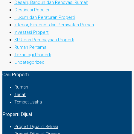
Desain, Bangun dan Renovasi Rumah
Destinasi Populer
Hukum dan Peraturan Properti
Interior, Eksterior dan Perawatan Rumah
Investasi Properti
KPR dan Pembiayaan Properti
Rumah Pertama
Teknologi Properti
Uncategorized
Cari Properti
Rumah
Tanah
Tempat Usaha
Properti Dijual
Properti Dijual di Bekasi