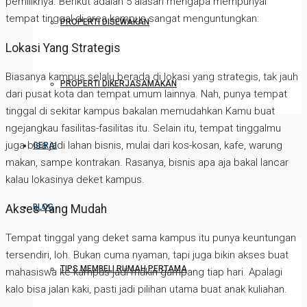
pemiliknya. Berikut adalah 5 alasan mengapa mempunyai
tempat tinggal di area kampus sangat menguntungkan:
PROPERTI DISEWAKAN
Lokasi Yang Strategis
Biasanya kampus selalu berada di lokasi yang strategis, tak jauh
PROPERTI DIKERJASAMAKAN
dari pusat kota dan tempat umum lainnya. Nah, punya tempat
tinggal di sekitar kampus bakalan memudahkan Kamu buat
ngejangkau fasilitas-fasilitas itu. Selain itu, tempat tinggalmu
juga bisa jadi lahan bisnis, mulai dari kos-kosan, kafe, warung
GERAI
makan, sampe kontrakan. Rasanya, bisnis apa aja bakal lancar
kalau lokasinya deket kampus.
Akses Yang Mudah
BLOG
Tempat tinggal yang deket sama kampus itu punya keuntungan
tersendiri, loh. Bukan cuma nyaman, tapi juga bikin akses buat
TIPS MEMBELI RUMAH PERTAMA
mahasiswa ke kampus jadi makin gampang tiap hari. Apalagi
kalo bisa jalan kaki, pasti jadi pilihan utama buat anak kuliahan.