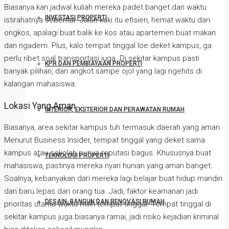
Biasanya kan jadwal kuliah mereka padet banget dan waktu
INVESTASI PROPERTI
istirahatnya sebentar. Jalan kaki itu efisien, hemat waktu dan
ongkos, apalagi buat balik ke kos atau apartemen buat makan
dan ngadem. Plus, kalo tempat tinggal loe deket kampus, ga
perlu ribet soal transportasi juga. Di sekitar kampus pasti
KPR DAN PEMBIAYAAN PROPERTI
banyak pilihan, dari angkot sampe ojol yang lagi ngehits di
kalangan mahasiswa.
Lokasi Yang Aman
INTERIOR, EKSTERIOR DAN PERAWATAN RUMAH
Biasanya, area sekitar kampus tuh termasuk daerah yang aman.
Menurut Business Insider, tempat tinggal yang deket sama
kampus atau sekolah punya reputasi bagus. Khususnya buat
TEKNOLOGI PROPERTI
mahasiswa, pastinya mereka nyari hunian yang aman banget.
Soalnya, kebanyakan dari mereka lagi belajar buat hidup mandiri
dan baru lepas dari orang tua. Jadi, faktor keamanan jadi
DESAIN, BANGUN DAN RENOVASI RUMAH
prioritas utama waktu milih tempat tinggal. Tempat tinggal di
sekitar kampus juga biasanya ramai, jadi risiko kejadian kriminal