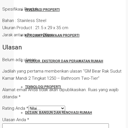
Spesifikasi Produk :
INVESTASI PROPERTI
Bahan : Stainless Steel
Ukuran Product : 21.5 x 29 x 35 cm
Jarak antara 2 susun 25cm
KPR DAN PEMBIAYAAN PROPERTI
Ulasan
Belum ada ulasan.
INTERIOR, EKSTERIOR DAN PERAWATAN RUMAH
Jadilah yang pertama memberikan ulasan “GM Bear Rak Sudut
Kamar Mandi 2 Tingkat 1250 – Bathroom Two-Tier”
TEKNOLOGI PROPERTI
Alamat email Anda tidak akan dipublikasikan.
Ruas yang wajib
ditandai
*
Rating Anda
*
DESAIN, BANGUN DAN RENOVASI RUMAH
Ulasan Anda
*