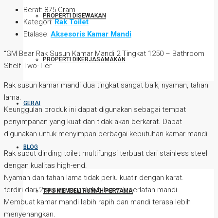
Berat:
875 Gram
PROPERTI DISEWAKAN
Kategori:
Rak Toilet
Etalase:
Aksesoris Kamar Mandi
“GM Bear Rak Susun Kamar Mandi 2 Tingkat 1250 – Bathroom
PROPERTI DIKERJASAMAKAN
Shelf Two-Tier
Rak susun kamar mandi dua tingkat sangat baik, nyaman, tahan
lama.
GERAI
Keunggulan produk ini dapat digunakan sebagai tempat
penyimpanan yang kuat dan tidak akan berkarat. Dapat
digunakan untuk menyimpan berbagai kebutuhan kamar mandi.
BLOG
Rak sudut dinding toilet multifungsi terbuat dari stainless steel
dengan kualitas high-end.
Nyaman dan tahan lama tidak perlu kuatir dengan karat.
terdiri dari 2 susun, muat lebih banyak perlatan mandi.
TIPS MEMBELI RUMAH PERTAMA
Membuat kamar mandi lebih rapih dan mandi terasa lebih
menyenangkan.