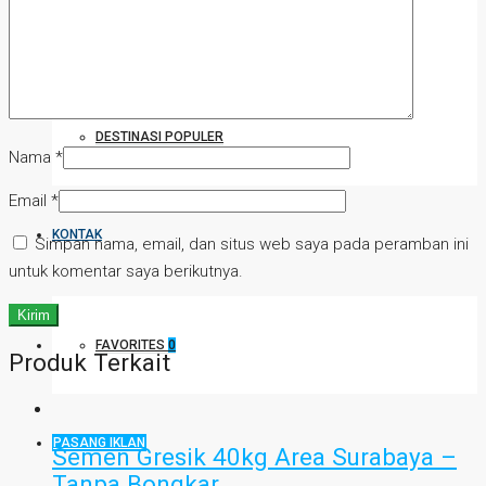
HUKUM DAN PERATURAN PROPERTI
DESTINASI POPULER
Nama
*
Email
*
KONTAK
Simpan nama, email, dan situs web saya pada peramban ini
untuk komentar saya berikutnya.
FAVORITES
0
Produk Terkait
PASANG IKLAN
Semen Gresik 40kg Area Surabaya –
Tanpa Bongkar