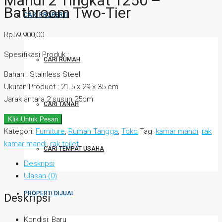
Mandi 2 Tingkat 1250 –
Bathroom Two-Tier
CARI PROPERTI
Rp
59.900,00
Spesifikasi Produk :
CARI RUMAH
Bahan : Stainless Steel
Ukuran Product : 21.5 x 29 x 35 cm
Jarak antara 2 susun 25cm
CARI TANAH
Klik Untuk Pesan
Kategori:
Furniture
,
Rumah Tangga
,
Toko
Tag:
kamar mandi
,
rak
kamar mandi
,
rak toilet
CARI TEMPAT USAHA
Deskripsi
Ulasan (0)
PROPERTI DIJUAL
Deskripsi
Kondisi:
Baru