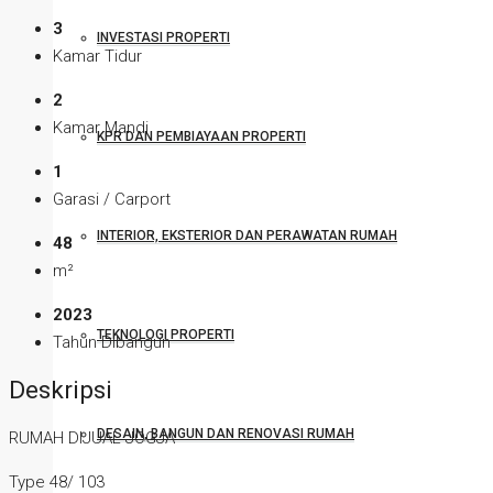
3
INVESTASI PROPERTI
Kamar Tidur
2
Kamar Mandi
KPR DAN PEMBIAYAAN PROPERTI
1
Garasi / Carport
INTERIOR, EKSTERIOR DAN PERAWATAN RUMAH
48
m²
2023
TEKNOLOGI PROPERTI
Tahun Dibangun
Deskripsi
DESAIN, BANGUN DAN RENOVASI RUMAH
RUMAH DIJUAL JOGJA
Type 48/ 103