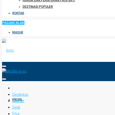
HUKUM DAN PERATURAN PROPERTI
DESTINASI POPULER
KONTAK
PASANG IKLAN
MASUK
HOME
Deskripsi
PROFIL
Alamat
Detil
Fitur