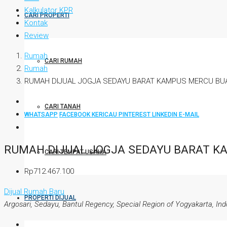
Kalkulator KPR
CARI PROPERTI
Kontak
Review
Rumah
CARI RUMAH
Rumah
RUMAH DIJUAL JOGJA SEDAYU BARAT KAMPUS MERCU BUA
CARI TANAH
WHATSAPP
FACEBOOK
KERICAU
PINTEREST
LINKEDIN
E-MAIL
RUMAH DIJUAL JOGJA SEDAYU BARAT K
CARI TEMPAT USAHA
Rp712.467.100
Dijual
Rumah Baru
PROPERTI DIJUAL
Argosari, Sedayu, Bantul Regency, Special Region of Yogyakarta, In