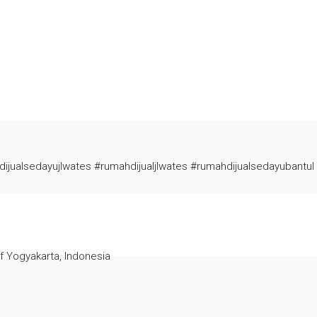
ijualsedayujlwates #rumahdijualjlwates #rumahdijualsedayubantul
f Yogyakarta, Indonesia