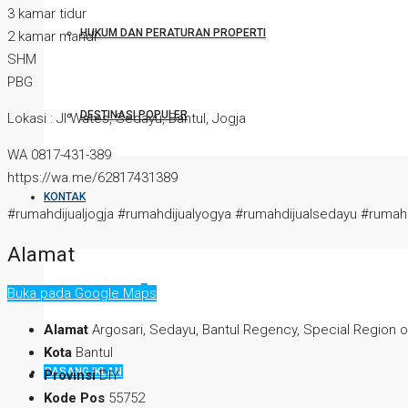
3 kamar tidur
HUKUM DAN PERATURAN PROPERTI
2 kamar mandi
SHM
PBG
DESTINASI POPULER
Lokasi : Jl Wates, Sedayu, Bantul, Jogja
WA 0817-431-389
https://wa.me/62817431389
KONTAK
#rumahdijualjogja #rumahdijualyogya #rumahdijualsedayu #rumahd
Alamat
FAVORITES
0
Buka pada Google Maps
Alamat
Argosari, Sedayu, Bantul Regency, Special Region o
Kota
Bantul
PASANG IKLAN
Provinsi
DIY
Kode Pos
55752