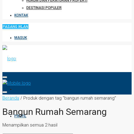
HUKUM DAN PERATURAN PROPERTI
DESTINASI POPULER
KONTAK
PASANG IKLAN
MASUK
HOME
Beranda
/ Produk dengan tag “bangun rumah semarang”
Bangun Rumah Semarang
PROFIL
Menampilkan semua 2 hasil