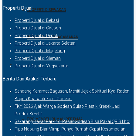
Properti Dijual
PROPERTI DISEWAKAN
Properti Dijual di Bekasi
Properti Dijual di Cirebon
Properti Dijual di Depok
PROPERTI DIKERJASAMAKAN
Properti Dijual di Jakarta Selatan
Properti Dijual di Magelang
Properti Dijual di Sleman
GERAI
Properti Dijual di Yogyakarta
Berita Dan Artikel Terbaru
Sendang Keramat Bagusan, Meniti Jejak Spiritual Kyai Raden
BLOG
Bagus Khasantuko di Godean
FKY 2026 Ajak Warga Godean Sulap Plastik Kresek Jadi
Produk Kreatif
TIPS MEMBELI RUMAH PERTAMA
Sekarang Bayar Parkir di Pasar Godean Bisa Pakai QRIS Lho!
Tips Nabung Biar Mimpi Punya Rumah Cepat Kesampaian