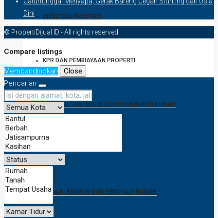
Caturtunggal Menyapa, Gerak Bareng Cegah Stunting dari Usia
Dini
INVESTASI PROPERTI
© PropertiDijual.ID - All rights reserved
Compare listings
KPR DAN PEMBIAYAAN PROPERTI
Membandingkan
Close
Pencarian
INTERIOR, EKSTERIOR DAN PERAWATAN RUMAH
TEKNOLOGI PROPERTI
DESAIN, BANGUN DAN RENOVASI RUMAH