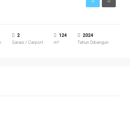
2
124
2024
i
Garasi / Carport
m²
Tahun Dibangun