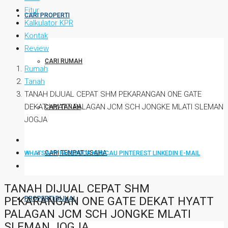
Fitur
CARI PROPERTI
Kalkulator KPR
Kontak
Review
CARI RUMAH
Rumah
Tanah
TANAH DIJUAL CEPAT SHM PEKARANGAN ONE GATE
DEKAT HYATT PALAGAN JCM SCH JONGKE MLATI SLEMAN
CARI TANAH
JOGJA
CARI TEMPAT USAHA
WHATSAPP
FACEBOOK
KERICAU
PINTEREST
LINKEDIN
E-MAIL
TANAH DIJUAL CEPAT SHM
PEKARANGAN ONE GATE DEKAT HYATT
PROPERTI DIJUAL
PALAGAN JCM SCH JONGKE MLATI
SLEMAN JOGJA