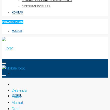
HUKUM DAN PERATURAN PROPERTI
DESTINASI POPULER
KONTAK
PASANG IKLAN
MASUK
HOME
Deskripsi
PROFIL
Video
Alamat
Detil