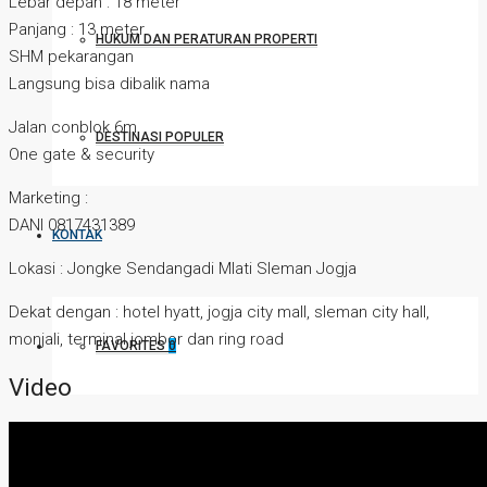
Lebar depan : 18 meter
Panjang : 13 meter
HUKUM DAN PERATURAN PROPERTI
SHM pekarangan
Langsung bisa dibalik nama
Jalan conblok 6m
DESTINASI POPULER
One gate & security
Marketing :
DANI 0817431389
KONTAK
Lokasi : Jongke Sendangadi Mlati Sleman Jogja
Dekat dengan : hotel hyatt, jogja city mall, sleman city hall,
monjali, terminal jombor dan ring road
FAVORITES
0
Video
PASANG IKLAN