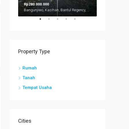
Rp280.000.000
Rp475.000.000
Bangunjiwo, Kasihan, Bantul Regency, Special Region of Yogyakarta, Java, 55184, Indonesia
Jl Wates KM 11
Property Type
Rumah
Tanah
Tempat Usaha
Cities