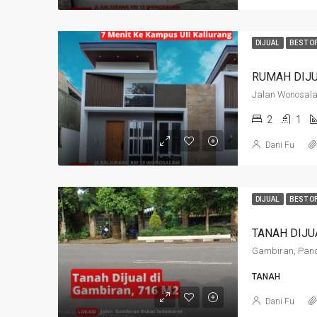
DIJUAL
BEST O
2
1
Dani Fu
DIJUAL
BEST O
TANAH
Dani Fu