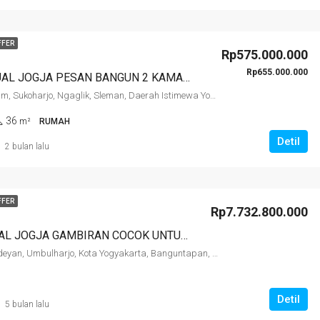
Rp1.100.000.000
Jl Kaliurang KM 13
FFER
Rp575.000.000
Rp655.000.000
RUMAH DIJUAL JOGJA PESAN BANGUN 2 KAMAR 575 JUTA DEKAT KAMPUS UII KALIURANG
Jalan Wonosalam, Sukoharjo, Ngaglik, Sleman, Daerah Istimewa Yogyakarta, Jawa, 55786, Indonesia
36
m²
RUMAH
Detil
2 bulan lalu
FFER
Rp7.732.800.000
TANAH DIJUAL JOGJA GAMBIRAN COCOK UNTUK HOTEL, KOST2AN DAN MINIMARKET
Gambiran, Pandeyan, Umbulharjo, Kota Yogyakarta, Banguntapan, Daerah Istimewa Yogyakarta, Jawa, 55161, Indonesia
Detil
5 bulan lalu