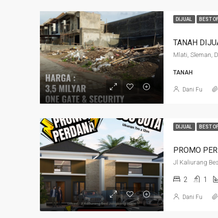
DIJUAL
BEST O
Mlati, Sleman, 
TANAH
Dani Fu
DIJUAL
BEST O
Jl Kaliurang B
2
1
Dani Fu