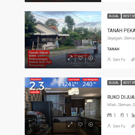
DIJUAL
BEST O
TANAH
Dani Fu
DIJUAL
BEST O
Mlati, Sleman, 
1
1
Dani Fu