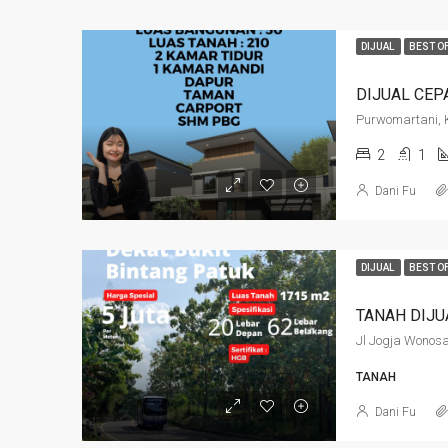
DIJUAL
BEST O
2
1
Dani Fu
DIJUAL
BEST O
Jl Jogja Wonosa
TANAH
Dani Fu