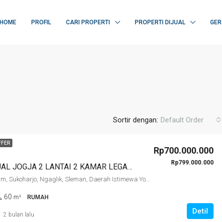
HOME
PROFIL
CARI PROPERTI
PROPERTI DIJUAL
GER
Sortir dengan:
Default Order
FFER
Rp700.000.000
Rp799.000.000
PROPERTI PILIHAN
RUMAH DIJUAL JOGJA 2 LANTAI 2 KAMAR LEGALITAS LENGKAP DEKAT KAMPUS UII KALIURANG KM 13
Jalan Wonosalam, Sukoharjo, Ngaglik, Sleman, Daerah Istimewa Yogyakarta, Jawa, 55786, Indonesia
60
m²
RUMAH
Detil
2 bulan lalu