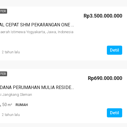
FFER
Rp3.500.000.000
TANAH DIJUAL CEPAT SHM PEKARANGAN ONE GATE DEKAT HYATT PALAGAN JCM SCH JONGKE MLATI SLEMAN JOGJA
Daerah Istimewa Yogyakarta, Jawa, Indonesia
Detil
2 tahun lalu
FFER
Rp690.000.000
PROMO PERDANA PERUMAHAN MULIA RESIDENCE KALIURANG SLEMAN JOGJA KAMPUS UII JAKAL
esi Jangkang Sleman
50
m²
RUMAH
Detil
2 tahun lalu