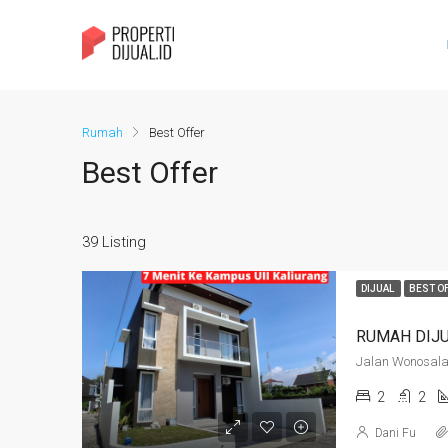
Rumah
Best Offer
Best Offer
39 Listing
DIJUAL
BEST O
2
2
Dani Fu