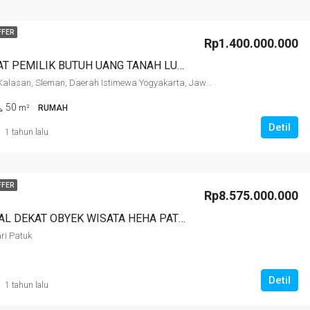
FFER
Rp1.400.000.000
DIJUAL CEPAT PEMILIK BUTUH UANG TANAH LUAS PALM RESIDENCE PURWOMARTANI KALASAN
Purwomartani, Kalasan, Sleman, Daerah Istimewa Yogyakarta, Jawa, 55571, Indonesia
50
m²
RUMAH
Detil
1 tahun lalu
FFER
Rp8.575.000.000
TANAH DIJUAL DEKAT OBYEK WISATA HEHA PATUK PIYUNGAN COCOK UNTUK TOKO OLEH2 ATAU RESTO
ri Patuk
Detil
1 tahun lalu