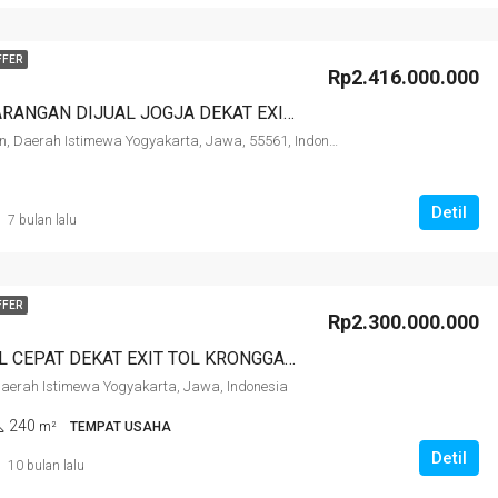
FFER
Rp2.416.000.000
TANAH PEKARANGAN DIJUAL JOGJA DEKAT EXIT TOL BANYUREJO SEYEGAN TEMPEL SLEMAN COCOK UNTUK USAHA
Seyegan, Sleman, Daerah Istimewa Yogyakarta, Jawa, 55561, Indonesia
Detil
7 bulan lalu
FFER
Rp2.300.000.000
RUKO DIJUAL CEPAT DEKAT EXIT TOL KRONGGAHAN COCOK UNUK CAFE/ RESTO FULL FURNISH
Daerah Istimewa Yogyakarta, Jawa, Indonesia
240
m²
TEMPAT USAHA
Detil
10 bulan lalu