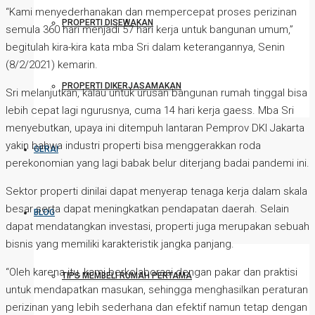
“Kami menyederhanakan dan mempercepat proses perizinan
PROPERTI DISEWAKAN
semula 360 hari menjadi 57 hari kerja untuk bangunan umum,”
begitulah kira-kira kata mba Sri dalam keterangannya, Senin
(8/2/2021) kemarin.
PROPERTI DIKERJASAMAKAN
Sri melanjutkan, kalau untuk urusan bangunan rumah tinggal bisa
lebih cepat lagi ngurusnya, cuma 14 hari kerja gaess. Mba Sri
menyebutkan, upaya ini ditempuh lantaran Pemprov DKI Jakarta
yakin bahwa industri properti bisa menggerakkan roda
GERAI
perekonomian yang lagi babak belur diterjang badai pandemi ini.
Sektor properti dinilai dapat menyerap tenaga kerja dalam skala
besar serta dapat meningkatkan pendapatan daerah. Selain
BLOG
dapat mendatangkan investasi, properti juga merupakan sebuah
bisnis yang memiliki karakteristik jangka panjang.
“Oleh karena itu, kami berkolaborasi dengan pakar dan praktisi
TIPS MEMBELI RUMAH PERTAMA
untuk mendapatkan masukan, sehingga menghasilkan peraturan
perizinan yang lebih sederhana dan efektif namun tetap dengan