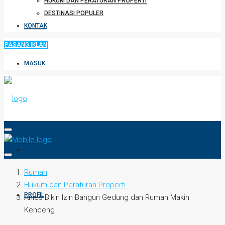
HUKUM DAN PERATURAN PROPERTI
DESTINASI POPULER
KONTAK
PASANG IKLAN
MASUK
HOME
Rumah
Hukum dan Peraturan Properti
PROFIL
Anies Bikin Izin Bangun Gedung dan Rumah Makin
Kenceng