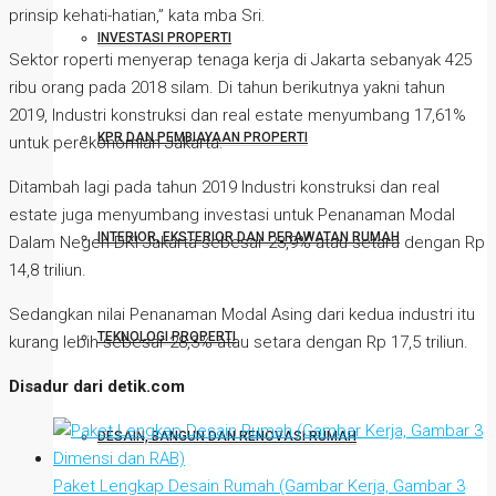
prinsip kehati-hatian,” kata mba Sri.
INVESTASI PROPERTI
Sektor roperti menyerap tenaga kerja di Jakarta sebanyak 425
ribu orang pada 2018 silam. Di tahun berikutnya yakni tahun
2019, Industri konstruksi dan real estate menyumbang 17,61%
KPR DAN PEMBIAYAAN PROPERTI
untuk perekonomian Jakarta.
Ditambah lagi pada tahun 2019 Industri konstruksi dan real
estate juga menyumbang investasi untuk Penanaman Modal
INTERIOR, EKSTERIOR DAN PERAWATAN RUMAH
Dalam Negeri DKI Jakarta sebesar 23,9% atau setara dengan Rp
14,8 triliun.
Sedangkan nilai Penanaman Modal Asing dari kedua industri itu
TEKNOLOGI PROPERTI
kurang lebih sebesar 28,3% atau setara dengan Rp 17,5 triliun.
Disadur dari detik.com
DESAIN, BANGUN DAN RENOVASI RUMAH
Paket Lengkap Desain Rumah (Gambar Kerja, Gambar 3