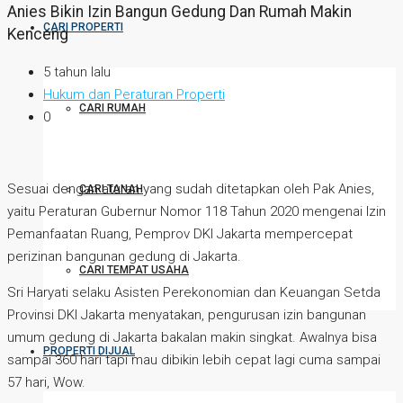
Anies Bikin Izin Bangun Gedung Dan Rumah Makin
CARI PROPERTI
Kenceng
5 tahun lalu
Hukum dan Peraturan Properti
CARI RUMAH
0
Sesuai dengan aturan yang sudah ditetapkan oleh Pak Anies,
CARI TANAH
yaitu Peraturan Gubernur Nomor 118 Tahun 2020 mengenai Izin
Pemanfaatan Ruang, Pemprov DKI Jakarta mempercepat
perizinan bangunan gedung di Jakarta.
CARI TEMPAT USAHA
Sri Haryati selaku Asisten Perekonomian dan Keuangan Setda
Provinsi DKI Jakarta menyatakan, pengurusan izin bangunan
umum gedung di Jakarta bakalan makin singkat. Awalnya bisa
PROPERTI DIJUAL
sampai 360 hari tapi mau dibikin lebih cepat lagi cuma sampai
57 hari, Wow.