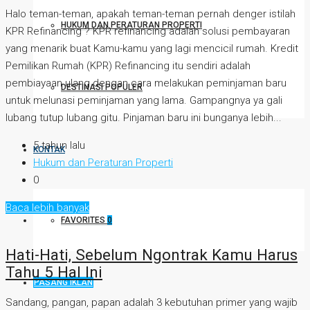
Halo teman-teman, apakah teman-teman pernah denger istilah
HUKUM DAN PERATURAN PROPERTI
KPR Refinancing ? KPR refinancing adalah solusi pembayaran
yang menarik buat Kamu-kamu yang lagi mencicil rumah. Kredit
Pemilikan Rumah (KPR) Refinancing itu sendiri adalah
pembiayaan ulang dengan cara melakukan peminjaman baru
DESTINASI POPULER
untuk melunasi peminjaman yang lama. Gampangnya ya gali
lubang tutup lubang gitu. Pinjaman baru ini bunganya lebih...
5 tahun lalu
KONTAK
Hukum dan Peraturan Properti
0
Baca lebih banyak
FAVORITES
0
Hati-Hati, Sebelum Ngontrak Kamu Harus
Tahu 5 Hal Ini
PASANG IKLAN
Sandang, pangan, papan adalah 3 kebutuhan primer yang wajib