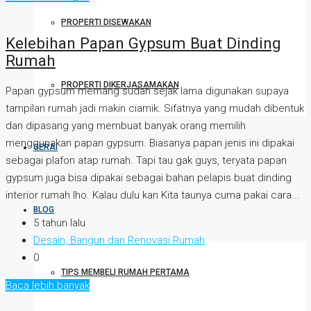
PROPERTI DISEWAKAN
Kelebihan Papan Gypsum Buat Dinding
Rumah
PROPERTI DIKERJASAMAKAN
Papan gypsum memang sudah sejak lama digunakan supaya
tampilan rumah jadi makin ciamik. Sifatnya yang mudah dibentuk
dan dipasang yang membuat banyak orang memilih
menggunakan papan gypsum. Biasanya papan jenis ini dipakai
GERAI
sebagai plafon atap rumah. Tapi tau gak guys, teryata papan
gypsum juga bisa dipakai sebagai bahan pelapis buat dinding
interior rumah lho. Kalau dulu kan Kita taunya cuma pakai cara...
BLOG
5 tahun lalu
Desain, Bangun dan Renovasi Rumah
0
TIPS MEMBELI RUMAH PERTAMA
Baca lebih banyak