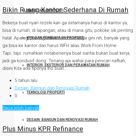
Bikin Ruang Kantor Sederhana Di Rumah
INVESTASI PROPERTI
Bekerja buat nyari rezeki kan ga selamanya harus di kantor ya,
bisa di rumah, di lapangan, atau di mana gitu, pokoke sik penting
halal. Apalagi pas lagi musim corona kaya gini nih, banyak yang
KPR DAN PEMBIAYAAN PROPERTI
ga bisa ke kantor dan harus WFH alias Work From Home.
Tapi..tapi..rumahkan notabenenya buat santai bukan buat kerja,
jadi ga kondusif dong. Tenang aja wahai para pencari nafkah,
INTERIOR, EKSTERIOR DAN PERAWATAN RUMAH
disini Kita ada tipsnya lho buat...
5 tahun lalu
Desain, Bangun dan Renovasi Rumah
TEKNOLOGI PROPERTI
0
Baca lebih banyak
DESAIN, BANGUN DAN RENOVASI RUMAH
Plus Minus KPR Refinance