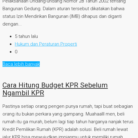
Pelaksanaan Undang-undang Nomor 28 Tahun 2002 tentang
Bangunan Gedung. Dalam aturan tersebut dikatakan bahwa
status Izin Mendirikan Bangunan (IMB) dihapus dan diganti
dengan...
5 tahun lalu
Hukum dan Peraturan Properti
0
Baca lebih banyak
Cara Hitung Budget KPR Sebelum
Ngambil KPR
Pastinya setiap orang pengen punya rumah, tapi buat sebagian
orang itu bukan perkara yang gampang. Muahaalll men, beli
rumah itu ga murah, belum lagi tiap tahun harganya nanjak terus.
Kredit Pemilikan Rumah (KPR) adalah solusi. Beli rumah lewat
jalur KPR bisa mewujudkan impianmu untuk memiliki rumah