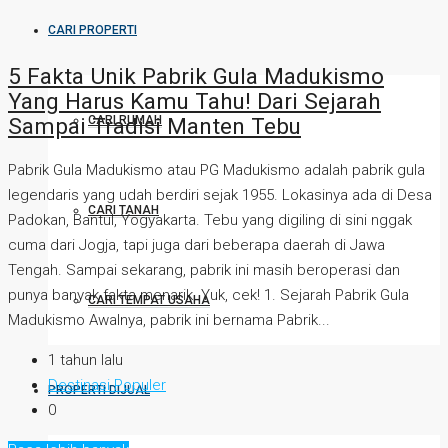
CARI PROPERTI
5 Fakta Unik Pabrik Gula Madukismo
Yang Harus Kamu Tahu! Dari Sejarah
CARI RUMAH
Sampai Tradisi Manten Tebu
Pabrik Gula Madukismo atau PG Madukismo adalah pabrik gula
legendaris yang udah berdiri sejak 1955. Lokasinya ada di Desa
CARI TANAH
Padokan, Bantul, Yogyakarta. Tebu yang digiling di sini nggak
cuma dari Jogja, tapi juga dari beberapa daerah di Jawa
Tengah. Sampai sekarang, pabrik ini masih beroperasi dan
punya banyak fakta menarik. Yuk, cek! 1. Sejarah Pabrik Gula
CARI TEMPAT USAHA
Madukismo Awalnya, pabrik ini bernama Pabrik...
1 tahun lalu
Destinasi Populer
PROPERTI DIJUAL
0