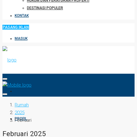
HUKUM DAN PERATURAN PROPERTI
DESTINASI POPULER
KONTAK
PASANG IKLAN
MASUK
HOME
Rumah
2025
PROFIL
Februari
Februari 2025