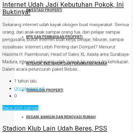
Internet Udah Jadi Kebutuhan Pokok, Ini
Buktinya!
INVESTASI PROPERTI
Sekarang internet udah kayak oksigen buat masyarakat. Semua
orang, dari anak-anak sampai orang tua, dari pelajar sampai
KPR DAN PEMBIAYAAN PROPERTI
pengusaha, butuh internet buat kerja, belajar, hiburan, sampai
sosialisasi. Internet Lebih Penting dari Dompet? Menurut
Hiasinta H. Paembonan, Head of Sales XL Axiata area Surabaya-
Madura, internet sekarang udah masuk ke semua lini kehidupan.
INTERIOR, EKSTERIOR DAN PERAWATAN RUMAH
Dalam acara peluncuran paket Bebas...
1 tahun lalu
Uncategorized
TEKNOLOGI PROPERTI
0
Baca lebih banyak
DESAIN, BANGUN DAN RENOVASI RUMAH
Stadion Klub Lain Udah Beres, PSS