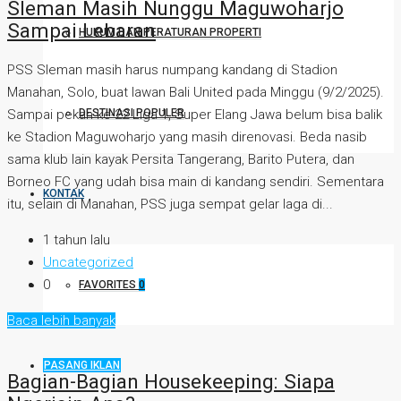
Sleman Masih Nunggu Maguwoharjo
Sampai Lebaran
HUKUM DAN PERATURAN PROPERTI
PSS Sleman masih harus numpang kandang di Stadion
Manahan, Solo, buat lawan Bali United pada Minggu (9/2/2025).
Sampai pekan ke-22 Liga 1, Super Elang Jawa belum bisa balik
DESTINASI POPULER
ke Stadion Maguwoharjo yang masih direnovasi. Beda nasib
sama klub lain kayak Persita Tangerang, Barito Putera, dan
Borneo FC yang udah bisa main di kandang sendiri. Sementara
KONTAK
itu, selain di Manahan, PSS juga sempat gelar laga di...
1 tahun lalu
Uncategorized
0
FAVORITES
0
Baca lebih banyak
PASANG IKLAN
Bagian-Bagian Housekeeping: Siapa