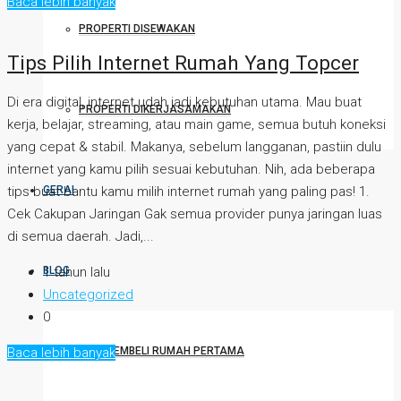
Baca lebih banyak
PROPERTI DISEWAKAN
Tips Pilih Internet Rumah Yang Topcer
Di era digital, internet udah jadi kebutuhan utama. Mau buat
PROPERTI DIKERJASAMAKAN
kerja, belajar, streaming, atau main game, semua butuh koneksi
yang cepat & stabil. Makanya, sebelum langganan, pastiin dulu
internet yang kamu pilih sesuai kebutuhan. Nih, ada beberapa
GERAI
tips buat bantu kamu milih internet rumah yang paling pas! 1.
Cek Cakupan Jaringan Gak semua provider punya jaringan luas
di semua daerah. Jadi,...
BLOG
1 tahun lalu
Uncategorized
0
TIPS MEMBELI RUMAH PERTAMA
Baca lebih banyak