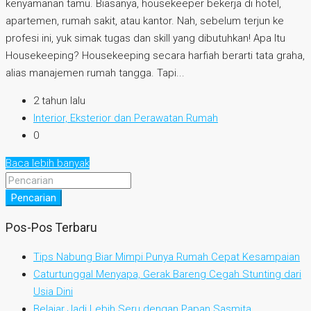
kenyamanan tamu. Biasanya, housekeeper bekerja di hotel,
apartemen, rumah sakit, atau kantor. Nah, sebelum terjun ke
profesi ini, yuk simak tugas dan skill yang dibutuhkan! Apa Itu
Housekeeping? Housekeeping secara harfiah berarti tata graha,
alias manajemen rumah tangga. Tapi...
2 tahun lalu
Interior, Eksterior dan Perawatan Rumah
0
Baca lebih banyak
Pencarian
Pos-Pos Terbaru
Tips Nabung Biar Mimpi Punya Rumah Cepat Kesampaian
Caturtunggal Menyapa, Gerak Bareng Cegah Stunting dari
Usia Dini
Belajar Jadi Lebih Seru dengan Papan Sasmita