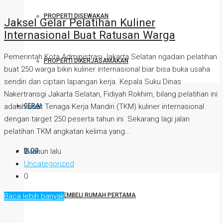
PROPERTI DISEWAKAN
Jaksel Gelar Pelatihan Kuliner
Internasional Buat Ratusan Warga
Pemerintah Kota Administrasi Jakarta Selatan ngadain pelatihan
PROPERTI DIKERJASAMAKAN
buat 250 warga bikin kuliner internasional biar bisa buka usaha
sendiri dan ciptain lapangan kerja. Kepala Suku Dinas
Nakertransgi Jakarta Selatan, Fidiyah Rokhim, bilang pelatihan ini
GERAI
adalah buat Tenaga Kerja Mandiri (TKM) kuliner internasional
dengan target 250 peserta tahun ini. Sekarang lagi jalan
pelatihan TKM angkatan kelima yang...
BLOG
2 tahun lalu
Uncategorized
0
TIPS MEMBELI RUMAH PERTAMA
Baca lebih banyak