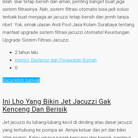
lelah. Biar tetap bersih dan aman, penting banget buat jaga
sistem filtrasinya. Nah, sistem filtrasi otomatis bisa jadi solusi
terbaik buat menjaga air jacuzzi tetap bersih dan jernih tanpa
ribet. Yuk, simak ulasan Andi Pool Jasa Kolam Surabaya tentang
manfaat upgrade sistem filtrasi jacuzzi otomatis! Keuntungan
Upgrade Sistem Filtrasi Jacuzzi...
2 tahun lalu
Interior, Eksterior dan Perawatan Rumah
0
Baca lebih banyak
Ini Lho Yang Bikin Jet Jacuzzi Gak
Kenceng Dan Berisik
Jet jacuzzi itu lubang-lubang kecil di dinding atau dasar jacuzzi
yang terhubung ke pompa air. Airnya keluar dari jet dan bikin
efek pijatan. Kalau jet-nya nggak kencang dan berisik, pastinya