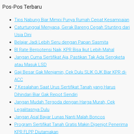
Pos-Pos Terbaru
Tips Nabung Biar Mimpi Punya Rumah Cepat Kesampaian
Caturtunggal Menyapa, Gerak Bareng Cegah Stunting dari
Usia Dini
Belajar Jadi Lebih Seru dengan Papan Sasmita
BI Rate Berpotensi Naik, KPR Bisa Ikut Lebih Mahal
Jangan Cuma Sertifikat Aja, Pastikan Tak Ada Sengketa
atau Masuk LSD
Gaji Besar Gak Menjamin, Cek Dulu SLIK OJK Biar KPR di-
ACC
7 Kesalahan Saat Urus Sertifikat Tanah yang Harus
Dihindari Biar Gak Repot Sendiri
Jangan Mudah Tergoda dengan Harga Murah, Cek
Legalitasnya Dulu
Jangan Asal Bayar Lunas Nanti Malah Boncos
Program Sertifikat Tanah Gratis Makin Digenjot Penerima
KPR FLPP Diutamakan