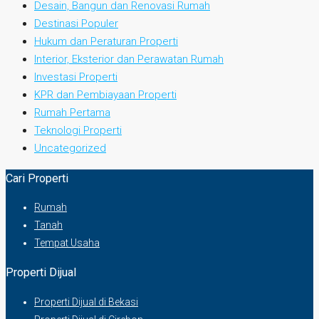
Desain, Bangun dan Renovasi Rumah
Destinasi Populer
Hukum dan Peraturan Properti
Interior, Eksterior dan Perawatan Rumah
Investasi Properti
KPR dan Pembiayaan Properti
Rumah Pertama
Teknologi Properti
Uncategorized
Cari Properti
Rumah
Tanah
Tempat Usaha
Properti Dijual
Properti Dijual di Bekasi