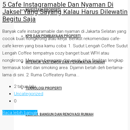
5 Cafe Instagramable Dan Nyaman Di
Jaksel Yang Sayang Kalau Harus Dilewatin
INVESTASI PROPERTI
Begitu Saja
Banyak cafe instagramable dan nyaman di Jakarta Selatan yang
KPR DAN PEMBIAYAAN PROPERTI
cocok buat nongkrong atau kerja. Berikut rekomendasi cafe-
cafe keren yang bisa kamu coba: 1. Sudut Lengah Coffee Sudut
Lengah Coffee tempatnya cozy banget buat WFH atau
nongkrong. Menunya beragam dan enak, plus fasilitas lengkap
INTERIOR, EKSTERIOR DAN PERAWATAN RUMAH
termasuk toilet dan smoking area. Dijamin betah deh berlama-
lama di sini. 2. Ruma Coffeatery Ruma...
2 tahun lalu
TEKNOLOGI PROPERTI
Uncategorized
0
Baca lebih banyak
DESAIN, BANGUN DAN RENOVASI RUMAH