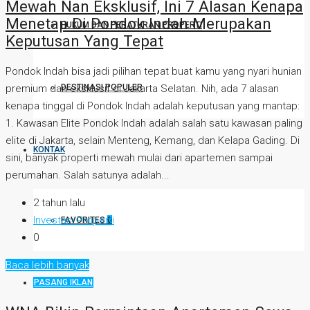
Mewah Nan Eksklusif, Ini 7 Alasan Kenapa
Menetap Di Pondok Indah Merupakan
HUKUM DAN PERATURAN PROPERTI
Keputusan Yang Tepat
Pondok Indah bisa jadi pilihan tepat buat kamu yang nyari hunian
premium dan eksklusif di Jakarta Selatan. Nih, ada 7 alasan
DESTINASI POPULER
kenapa tinggal di Pondok Indah adalah keputusan yang mantap:
1. Kawasan Elite Pondok Indah adalah salah satu kawasan paling
elite di Jakarta, selain Menteng, Kemang, dan Kelapa Gading. Di
KONTAK
sini, banyak properti mewah mulai dari apartemen sampai
perumahan. Salah satunya adalah...
2 tahun lalu
Investasi Properti
FAVORITES
0
0
Baca lebih banyak
PASANG IKLAN