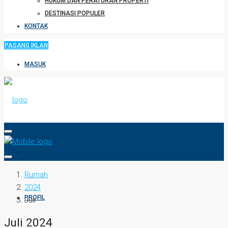
HUKUM DAN PERATURAN PROPERTI
DESTINASI POPULER
KONTAK
PASANG IKLAN
MASUK
HOME
Rumah
2024
PROFIL
Juli
Juli 2024