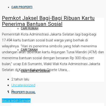
CARI PROPERTI
Pemkot Jaksel Bagi-Bagi Ribuan Kartu
Penerima Bantuan Sosial
CARI RUMAH
Pemerintah Kota Administrasi Jakarta Selatan lagi bagi-bagi
17.494 kartu bantuan sosial buat warga yang berhak di
wilayahnya. "Hari ini penerima simbolis yang telah menerima
CARI TANAH
undangan akan diberikan kartu Anjungan Tunai Mandiri (ATM) dan
menerima bantuan sosial dengan besaran Rp 300 ribu per
bulan," ucap Edi Sumantri, Wakil Wali Kota Administrasi Jakarta
Selatan di Kantor Kelurahan Cipete Utara,...
CARI TEMPAT USAHA
2 tahun lalu
Uncategorized
0
PROPERTI DIJUAL
Baca lebih banyak