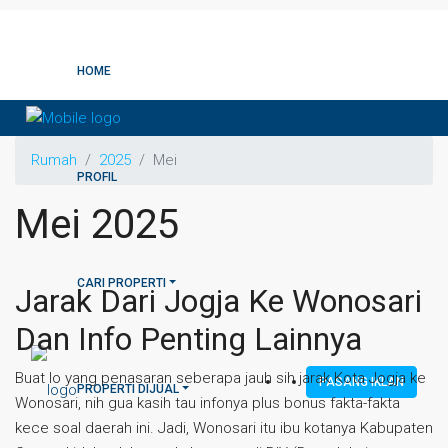
HOME
Rumah
2025
Mei
PROFIL
Mei 2025
CARI PROPERTI
Jarak Dari Jogja Ke Wonosari
Dan Info Penting Lainnya
Buat lo yang penasaran seberapa jauh sih jarak Kota Jogja ke
PASANG IKLAN
PROPERTI DIJUAL
Wonosari, nih gua kasih tau infonya plus bonus fakta-fakta
kece soal daerah ini. Jadi, Wonosari itu ibu kotanya Kabupaten