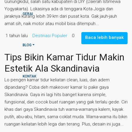
Gunungkidul, salah satu kabupaten di DIY (Daerah Istimewa
Yogyakarta). Lokasinya ada di tenggara Kota Jogja dan
GERAI
jaraknya kurang lebih 39 km dari pusat kota. Gak jauh-jauh
amat sih, naik motor atau mobil bisa ditempuh...
1 tahun lalu
Destinasi Populer
0
Baca lebih banyak
BLOG
Tips Bikin Kamar Tidur Makin
Estetik Ala Skandinavia
KONTAK
Lo pengen kamar tidur keliatan clean, luas, dan adem
dipandang? Coba deh makeover kamar lo pake gaya
Skandinavia. Gaya ini lagi hits banget karena simple,
fungsional, dan cocok buat ruangan yang gak terlalu gede. Ciri
khas dari gaya Skandinavia tuh warna-warnanya kalem, kayak
putih, abu-abu, hitam, sama coklat muda. Warna-warna itu bikin
ruangan keliatan lebih lega dan terang. Plus, desain ini juga...