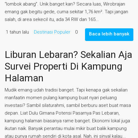
“lombok abang”. Unik banget kan? Secara luas, Wirobrajan
emang gak begitu gede, cuma sekitar 1,76 km². Tapi jangan
salah, di area sekecil itu, ada 34 RW dan 165...
1 tahun lalu
Destinasi Populer
0
Baca lebih banyak
Liburan Lebaran? Sekalian Aja
Survei Properti Di Kampung
Halaman
Mudik emang udah tradisi banget. Tapi kenapa gak sekalian
manfaatin momen pulang kampung buat nyari peluang
investasi? Sambil silaturahmi, sambil berburu aset buat masa
depan. Liat Dulu Gimana Potensi Pasarnya Pas Lebaran,
kampung halaman biasanya rame banget. Ekonomi lokal juga
ikutan naik. Banyak perantau mulai mikir buat balik kampung
atau punya rumah sendiri di kota asal. Nah, ini sinyal kalau...