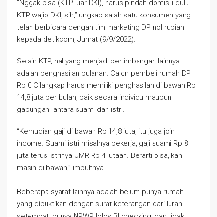
“Nggak bisa (KTP luar DKI), harus pindah domisili dulu.
KTP wajib DKI, sih,” ungkap salah satu konsumen yang
telah berbicara dengan tim marketing DP nol rupiah
kepada detikcom, Jumat (9/9/2022).
Selain KTP, hal yang menjadi pertimbangan lainnya
adalah penghasilan bulanan. Calon pembeli rumah DP
Rp 0 Cilangkap harus memiliki penghasilan di bawah Rp
14,8 juta per bulan, baik secara individu maupun
gabungan antara suami dan istri.
“Kemudian gaji di bawah Rp 14,8 juta, itu juga join
income. Suami istri misalnya bekerja, gaji suami Rp 8
juta terus istrinya UMR Rp 4 jutaan. Berarti bisa, kan
masih di bawah,” imbuhnya.
Beberapa syarat lainnya adalah belum punya rumah
yang dibuktikan dengan surat keterangan dari lurah
setempat, punya NPWP, lolos BI checking, dan tidak