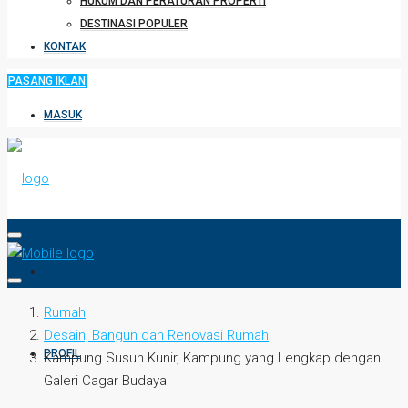
HUKUM DAN PERATURAN PROPERTI
DESTINASI POPULER
KONTAK
PASANG IKLAN
MASUK
HOME
Rumah
Desain, Bangun dan Renovasi Rumah
PROFIL
Kampung Susun Kunir, Kampung yang Lengkap dengan
Galeri Cagar Budaya