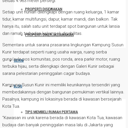
seluas 4.963 meter persegi.
PROPERTI DISEWAKAN
Setiap unit hunian dilengkapi dengan ruang keluarga, 1 kamar
tidur, kamar multifungsi, dapur, kamar mandi, dan balkon. Tak
hanya itu, salah satu unit terdapat spot bangunan untuk lansia
dan ramah terhadap kelompok disabilitas.
PROPERTI DIKERJASAMAKAN
Sementara untuk sarana prasarana lingkungan Kampung Susun
Kunir terdapat seperti ruang usaha warga, ruang serba
guna/aula pos komunitas, pos ronda, area parkir motor, ruang
GERAI
terbuka hijau, serta dilengkapi dengan Galeri Kunir sebagai
sarana pelestarian peninggalan cagar budaya.
Kampung Susun Kunir ini memiliki keunikannya tersendiri yang
BLOG
membedakannya dengan bangunan pemukiman vertikal lainnya.
Pasalnya, kampung ini lokasinya berada di kawasan bersejarah
Kota Tua.
TIPS MEMBELI RUMAH PERTAMA
“Kawasan ini unik karena berada di kawasan Kota Tua, kawasan
budaya dan banyak peninggalan masa lalu di Jakarta yang