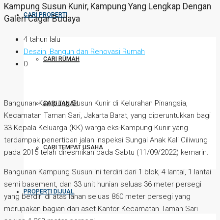
Kampung Susun Kunir, Kampung Yang Lengkap Dengan
CARI PROPERTI
Galeri Cagar Budaya
4 tahun lalu
Desain, Bangun dan Renovasi Rumah
CARI RUMAH
0
Bangunan Kampung Susun Kunir di Kelurahan Pinangsia,
CARI TANAH
Kecamatan Taman Sari, Jakarta Barat, yang diperuntukkan bagi
33 Kepala Keluarga (KK) warga eks-Kampung Kunir yang
terdampak penertiban jalan inspeksi Sungai Anak Kali Ciliwung
CARI TEMPAT USAHA
pada 2015 telah diresmikan pada Sabtu (11/09/2022) kemarin.
Bangunan Kampung Susun ini terdiri dari 1 blok, 4 lantai, 1 lantai
semi basement, dan 33 unit hunian seluas 36 meter persegi
PROPERTI DIJUAL
yang berdiri di atas lahan seluas 860 meter persegi yang
merupakan bagian dari aset Kantor Kecamatan Taman Sari