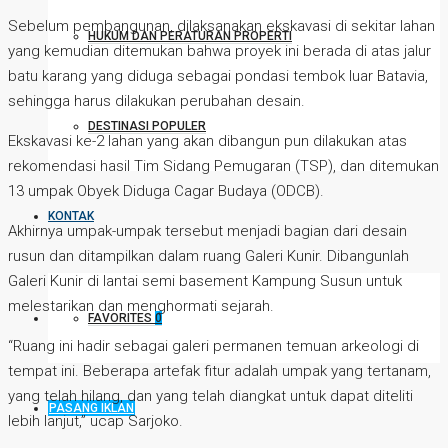
Sebelum pembangunan, dilaksanakan ekskavasi di sekitar lahan
HUKUM DAN PERATURAN PROPERTI
yang kemudian ditemukan bahwa proyek ini berada di atas jalur
batu karang yang diduga sebagai pondasi tembok luar Batavia,
sehingga harus dilakukan perubahan desain.
DESTINASI POPULER
Ekskavasi ke-2 lahan yang akan dibangun pun dilakukan atas
rekomendasi hasil Tim Sidang Pemugaran (TSP), dan ditemukan
13 umpak Obyek Diduga Cagar Budaya (ODCB).
KONTAK
Akhirnya umpak-umpak tersebut menjadi bagian dari desain
rusun dan ditampilkan dalam ruang Galeri Kunir. Dibangunlah
Galeri Kunir di lantai semi basement Kampung Susun untuk
melestarikan dan menghormati sejarah.
FAVORITES
0
“Ruang ini hadir sebagai galeri permanen temuan arkeologi di
tempat ini. Beberapa artefak fitur adalah umpak yang tertanam,
yang telah hilang, dan yang telah diangkat untuk dapat diteliti
PASANG IKLAN
lebih lanjut,” ucap Sarjoko.