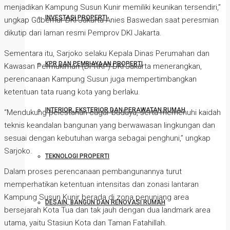
menjadikan Kampung Susun Kunir memiliki keunikan tersendiri,”
INVESTASI PROPERTI
ungkap Gubernur DKI Jakarta Anies Baswedan saat peresmian
dikutip dari laman resmi Pemprov DKI Jakarta.
Sementara itu, Sarjoko selaku Kepala Dinas Perumahan dan
KPR DAN PEMBIAYAAN PROPERTI
Kawasan Permukiman (DPRKP) DKI Jakarta menerangkan,
perencanaan Kampung Susun juga mempertimbangkan
ketentuan tata ruang kota yang berlaku.
INTERIOR, EKSTERIOR DAN PERAWATAN RUMAH
“Mendukung pelestarian cagar budaya, serta memenuhi kaidah
teknis keandalan bangunan yang berwawasan lingkungan dan
sesuai dengan kebutuhan warga sebagai penghuni,” ungkap
Sarjoko.
TEKNOLOGI PROPERTI
Dalam proses perencanaan pembangunannya turut
memperhatikan ketentuan intensitas dan zonasi lantaran
Kampung Susun Kunir berada di zona penunjang area
DESAIN, BANGUN DAN RENOVASI RUMAH
bersejarah Kota Tua dan tak jauh dengan dua landmark area
utama, yaitu Stasiun Kota dan Taman Fatahillah.