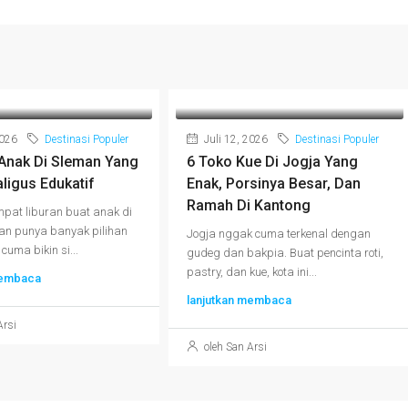
2026
Destinasi Populer
Juli 12, 2026
Destinasi Populer
 Anak Di Sleman Yang
6 Toko Kue Di Jogja Yang
ligus Edukatif
Enak, Porsinya Besar, Dan
Ramah Di Kantong
mpat liburan buat anak di
an punya banyak pilihan
Jogja nggak cuma terkenal dengan
uma bikin si...
gudeg dan bakpia. Buat pencinta roti,
pastry, dan kue, kota ini...
membaca
lanjutkan membaca
Arsi
oleh San Arsi