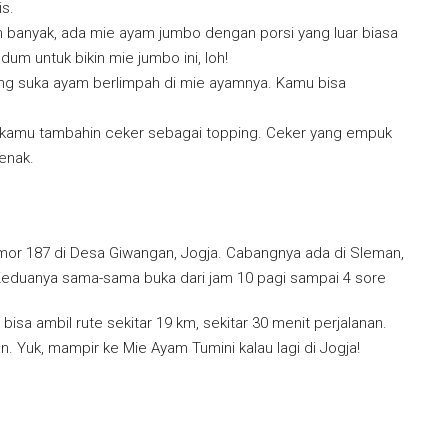
is.
n banyak, ada mie ayam jumbo dengan porsi yang luar biasa
um untuk bikin mie jumbo ini, loh!
yang suka ayam berlimpah di mie ayamnya. Kamu bisa
au kamu tambahin ceker sebagai topping. Ceker yang empuk
enak.
omor 187 di Desa Giwangan, Jogja. Cabangnya ada di Sleman,
 Keduanya sama-sama buka dari jam 10 pagi sampai 4 sore
sa ambil rute sekitar 19 km, sekitar 30 menit perjalanan.
n. Yuk, mampir ke Mie Ayam Tumini kalau lagi di Jogja!