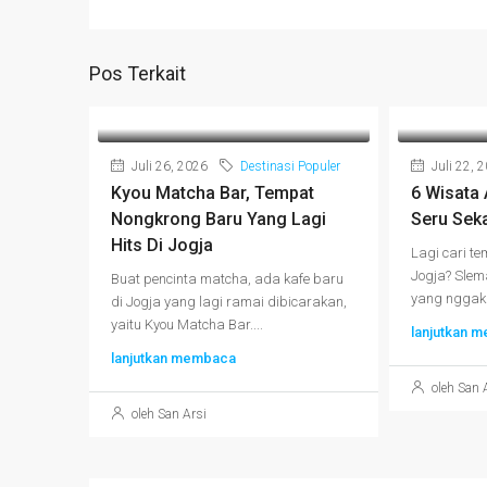
Pos Terkait
Juli 26, 2026
Destinasi Populer
Juli 22, 
Kyou Matcha Bar, Tempat
6 Wisata
Nongkrong Baru Yang Lagi
Seru Seka
Hits Di Jogja
Lagi cari te
Jogja? Slem
Buat pencinta matcha, ada kafe baru
yang nggak c
di Jogja yang lagi ramai dibicarakan,
yaitu Kyou Matcha Bar....
lanjutkan 
lanjutkan membaca
oleh San 
oleh San Arsi