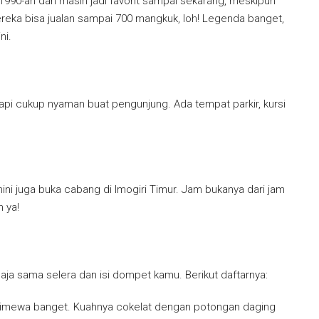
990-an dan masih jadi favorit sampai sekarang, meskipun
ereka bisa jualan sampai 700 mangkuk, loh! Legenda banget,
ni.
api cukup nyaman buat pengunjung. Ada tempat parkir, kursi
ini juga buka cabang di Imogiri Timur. Jam bukanya dari jam
 ya!
 aja sama selera dan isi dompet kamu. Berikut daftarnya:
 istimewa banget. Kuahnya cokelat dengan potongan daging