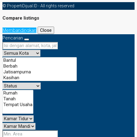
© PropertiDijual.ID - All rights reserved
Compare listings
Membandingkan
Close
Pencarian