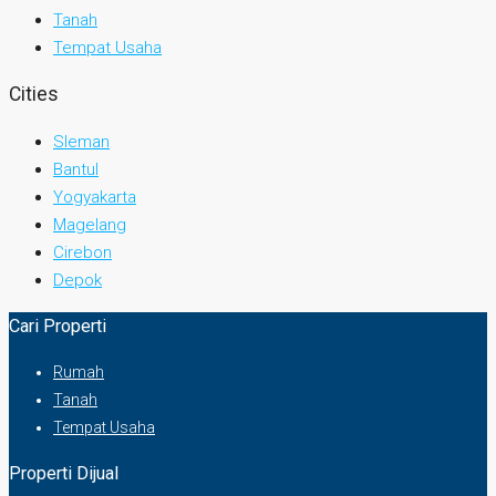
Tanah
Tempat Usaha
Cities
Sleman
Bantul
Yogyakarta
Magelang
Cirebon
Depok
Cari Properti
Rumah
Tanah
Tempat Usaha
Properti Dijual