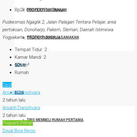
Rp21.000.000/Per Tahun
PROPERTI DISEWAKAN
Puskesmas Ngaglik 2, Jalan Palagan Tentara Pelajar, area
pertokoan, Donoharjo, Pakem, Sleman, Daerah Istimewa
Yogyakarta, 55284, Indonesia
PROPERTI DIKERJASAMAKAN
Tempat Tidur:
2
Kamar Mandi:
2
50+
m²
GERAI
Rumah
Detil
Arsanti Danishvara
BLOG
2 tahun lalu
Arsanti Danishvara
2 tahun lalu
TIPS MEMBELI RUMAH PERTAMA
Properti Pilihan
Dijual
Bisa Nego