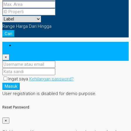
Range Harga
Dari
Hingga
Cari
Masuk
×
Ingat saya
Kehilangan password?
Masuk
User registration is disabled for demo purpose.
Reset Password
×