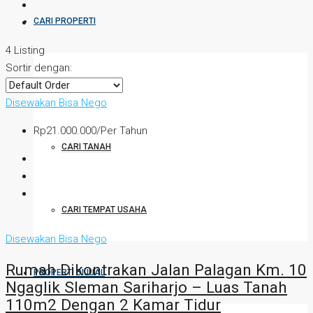
CARI PROPERTI
4 Listing
Sortir dengan:
CARI RUMAH
Disewakan
Bisa Nego
Rp21.000.000/Per Tahun
CARI TANAH
CARI TEMPAT USAHA
Disewakan
Bisa Nego
Rumah Dikontrakan Jalan Palagan Km. 10
PROPERTI DIJUAL
Ngaglik Sleman Sariharjo – Luas Tanah
110m2 Dengan 2 Kamar Tidur