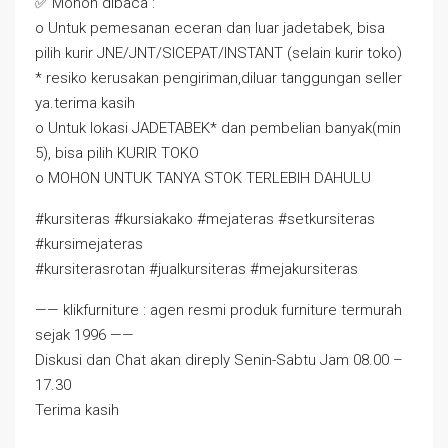
✅ Mohon dibaca :
o Untuk pemesanan eceran dan luar jadetabek, bisa
pilih kurir JNE/JNT/SICEPAT/INSTANT (selain kurir toko)
* resiko kerusakan pengiriman,diluar tanggungan seller
ya.terima kasih
o Untuk lokasi JADETABEK* dan pembelian banyak(min
5), bisa pilih KURIR TOKO
o MOHON UNTUK TANYA STOK TERLEBIH DAHULU
#kursiteras #kursiakako #mejateras #setkursiteras
#kursimejateras
#kursiterasrotan #jualkursiteras #mejakursiteras
—— klikfurniture : agen resmi produk furniture termurah
sejak 1996 ——
Diskusi dan Chat akan direply Senin-Sabtu Jam 08.00 –
17.30
Terima kasih