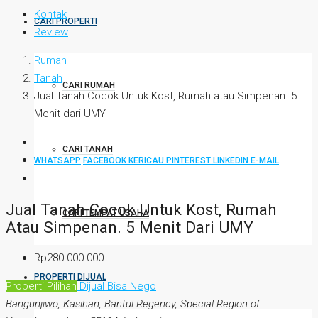
Kontak
CARI PROPERTI
Review
Rumah
Tanah
CARI RUMAH
Jual Tanah Cocok Untuk Kost, Rumah atau Simpenan. 5
Menit dari UMY
CARI TANAH
WHATSAPP
FACEBOOK
KERICAU
PINTEREST
LINKEDIN
E-MAIL
Jual Tanah Cocok Untuk Kost, Rumah
CARI TEMPAT USAHA
Atau Simpenan. 5 Menit Dari UMY
Rp280.000.000
PROPERTI DIJUAL
Properti Pilihan
Dijual
Bisa Nego
Bangunjiwo, Kasihan, Bantul Regency, Special Region of