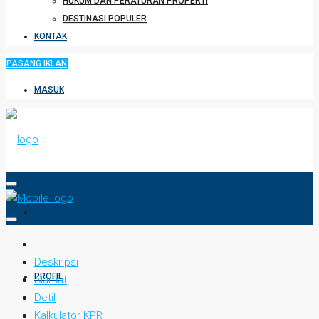
HUKUM DAN PERATURAN PROPERTI
DESTINASI POPULER
KONTAK
PASANG IKLAN
MASUK
HOME
Deskripsi
PROFIL
Alamat
Detil
Kalkulator KPR