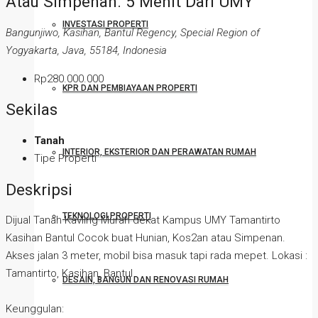
Atau Simpenan. 5 Menit Dari UMY
INVESTASI PROPERTI
Bangunjiwo, Kasihan, Bantul Regency, Special Region of
Yogyakarta, Java, 55184, Indonesia
Rp280.000.000
KPR DAN PEMBIAYAAN PROPERTI
Sekilas
Tanah
INTERIOR, EKSTERIOR DAN PERAWATAN RUMAH
Tipe Properti
Deskripsi
TEKNOLOGI PROPERTI
Dijual Tanah Kavling Murah dekat Kampus UMY Tamantirto
Kasihan Bantul Cocok buat Hunian, Kos2an atau Simpenan.
Akses jalan 3 meter, mobil bisa masuk tapi rada mepet. Lokasi :
Tamantirto, Kasihan, Bantul
DESAIN, BANGUN DAN RENOVASI RUMAH
Keunggulan: