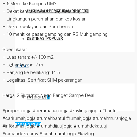
– 5 Menit ke Kampus UMY
– Dekat kampus besar UMY, Alma ata, UAJ
HUKUM DAN PERATURAN PROPERTI
– Lingkungan perumahan dan kos kos an
– Dekat swalayan dan Pom bensin
– 10 menit ke pasar gamping dan RS Muh gamping
DESTINASI POPULER
Spesifikasi :
– Luas tanah: +/- 100 m2
– Lebar Depan: 7 m
KONTAK
– Panjang ke belakang: 14.5
– Legalitas: Sertifikat SHM pekarangan
Harga: 2.8juta/mtr Nego Banget Sampe Deal
FAVORITES
0
#propertijogja #perumahanjogja #kavlinganjogja #bantul
#carirumahjogja #rumahbantul #rumahjogja #rumahmurahjogja
PASANG IKLAN
#inforumahjogja #rumahdijualjogja #rumahdekatuaj
#rumahdekatumy #tanahmurahjogja #kavling