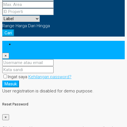
Range Harga
Dari
Hingga
Cari
Masuk
×
Ingat saya
Kehilangan password?
Masuk
User registration is disabled for demo purpose.
Reset Password
×