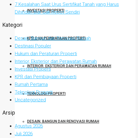
7 Kesalahan Saat Urus Sertifikat Tanah yang Harus
INVESTASI PROPERTI
Dihindari Biar Gak Repot Sendiri
Kategori
Desain, Bangun dan Renovasi Rumah
KPR DAN PEMBIAYAAN PROPERTI
Destinasi Populer
Hukum dan Peraturan Properti
Interior, Eksterior dan Perawatan Rumah
INTERIOR, EKSTERIOR DAN PERAWATAN RUMAH
Investasi Properti
KPR dan Pembiayaan Properti
Rumah Pertama
Teknologi Properti
TEKNOLOGI PROPERTI
Uncategorized
Arsip
DESAIN, BANGUN DAN RENOVASI RUMAH
Agustus 2026
Juli 2026