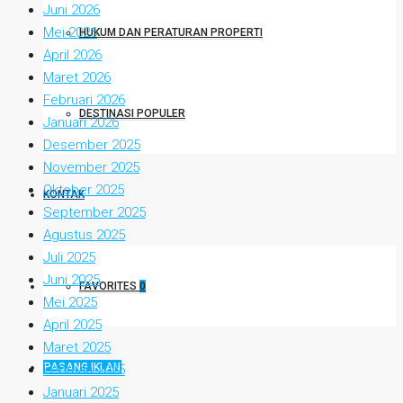
Juni 2026
Mei 2026
HUKUM DAN PERATURAN PROPERTI
April 2026
Maret 2026
Februari 2026
DESTINASI POPULER
Januari 2026
Desember 2025
November 2025
Oktober 2025
KONTAK
September 2025
Agustus 2025
Juli 2025
Juni 2025
FAVORITES
0
Mei 2025
April 2025
Maret 2025
PASANG IKLAN
Februari 2025
Januari 2025