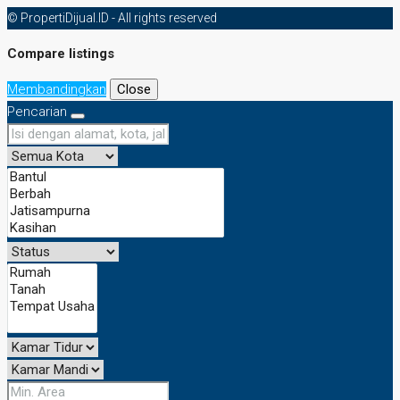
© PropertiDijual.ID - All rights reserved
Compare listings
Membandingkan
Close
Pencarian