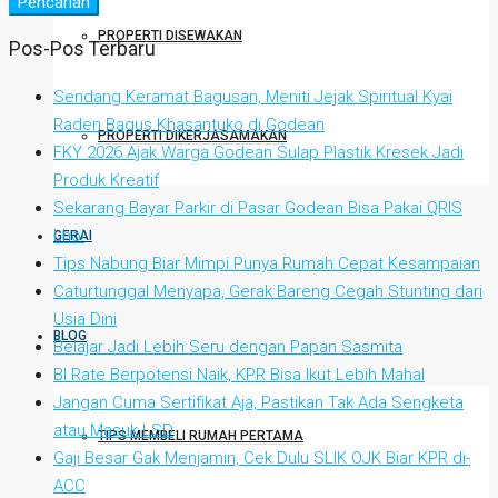
Pencarian
PROPERTI DISEWAKAN
Pos-Pos Terbaru
Sendang Keramat Bagusan, Meniti Jejak Spiritual Kyai
Raden Bagus Khasantuko di Godean
PROPERTI DIKERJASAMAKAN
FKY 2026 Ajak Warga Godean Sulap Plastik Kresek Jadi
Produk Kreatif
Sekarang Bayar Parkir di Pasar Godean Bisa Pakai QRIS
Lho!
GERAI
Tips Nabung Biar Mimpi Punya Rumah Cepat Kesampaian
Caturtunggal Menyapa, Gerak Bareng Cegah Stunting dari
Usia Dini
BLOG
Belajar Jadi Lebih Seru dengan Papan Sasmita
BI Rate Berpotensi Naik, KPR Bisa Ikut Lebih Mahal
Jangan Cuma Sertifikat Aja, Pastikan Tak Ada Sengketa
atau Masuk LSD
TIPS MEMBELI RUMAH PERTAMA
Gaji Besar Gak Menjamin, Cek Dulu SLIK OJK Biar KPR di-
ACC