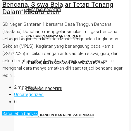
Bencana, Siswa Belajar Tetap Tenang
Dalam Kedaruratan
INVESTASI PROPERTI
SD Negeri Banteran 1 bersama Desa Tangguh Bencana
(Destana) Donoharjo menggelar simulasi mitigasi bencana
KPR DAN PEMBIAYAAN PROPERTI
sebagai bagian dari kegiatan Masa Pengenalan Lingkungan
Sekolah (MPLS). Kegiatan yang berlangsung pada Kamis
(23/7/2026) ini diikuti dengan antusias oleh siswa, guru, dan
seluruh staf sekolah. Lewat simulasi ini, para siswa diajak
INTERIOR, EKSTERIOR DAN PERAWATAN RUMAH
mengenal cara menyelamatkan diri saat terjadi bencana agar
lebih...
2 minggu lalu
TEKNOLOGI PROPERTI
Uncategorized
0
Baca lebih banyak
DESAIN, BANGUN DAN RENOVASI RUMAH