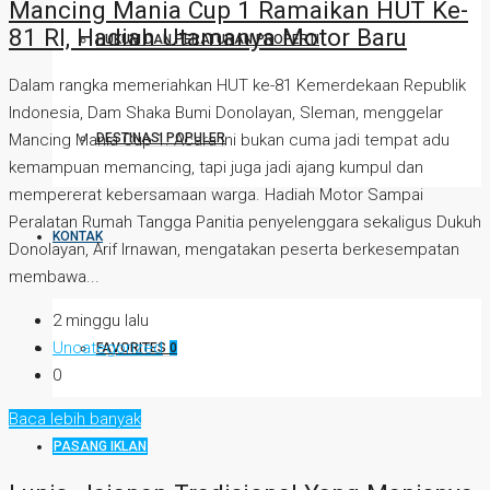
Mancing Mania Cup 1 Ramaikan HUT Ke-
81 RI, Hadiah Utamanya Motor Baru
HUKUM DAN PERATURAN PROPERTI
Dalam rangka memeriahkan HUT ke-81 Kemerdekaan Republik
Indonesia, Dam Shaka Bumi Donolayan, Sleman, menggelar
Mancing Mania Cup 1. Acara ini bukan cuma jadi tempat adu
DESTINASI POPULER
kemampuan memancing, tapi juga jadi ajang kumpul dan
mempererat kebersamaan warga. Hadiah Motor Sampai
Peralatan Rumah Tangga Panitia penyelenggara sekaligus Dukuh
KONTAK
Donolayan, Arif Irnawan, mengatakan peserta berkesempatan
membawa...
2 minggu lalu
Uncategorized
FAVORITES
0
0
Baca lebih banyak
PASANG IKLAN