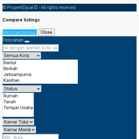
© PropertiDijual.ID - All rights reserved
Compare listings
Membandingkan
Close
Pencarian