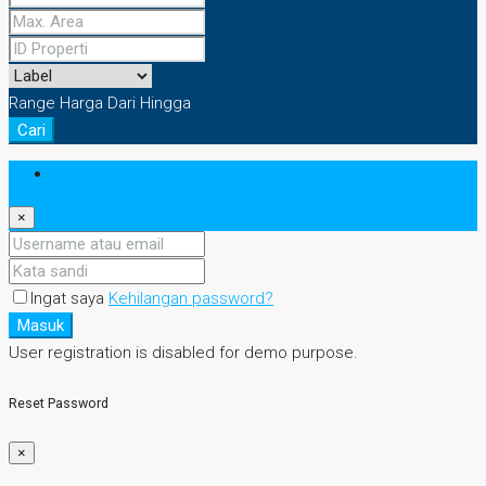
Range Harga
Dari
Hingga
Cari
Masuk
×
Ingat saya
Kehilangan password?
Masuk
User registration is disabled for demo purpose.
Reset Password
×