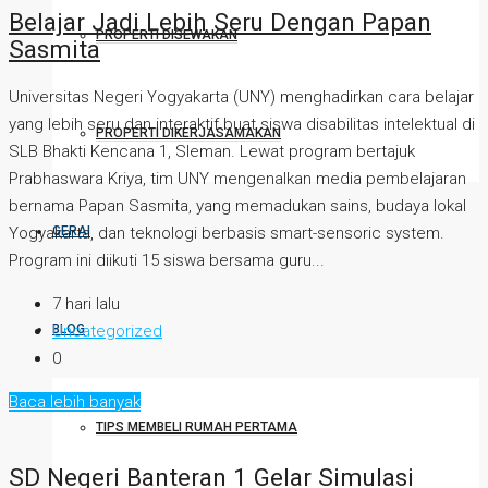
Belajar Jadi Lebih Seru Dengan Papan
PROPERTI DISEWAKAN
Sasmita
Universitas Negeri Yogyakarta (UNY) menghadirkan cara belajar
yang lebih seru dan interaktif buat siswa disabilitas intelektual di
PROPERTI DIKERJASAMAKAN
SLB Bhakti Kencana 1, Sleman. Lewat program bertajuk
Prabhaswara Kriya, tim UNY mengenalkan media pembelajaran
bernama Papan Sasmita, yang memadukan sains, budaya lokal
GERAI
Yogyakarta, dan teknologi berbasis smart-sensoric system.
Program ini diikuti 15 siswa bersama guru...
7 hari lalu
BLOG
Uncategorized
0
Baca lebih banyak
TIPS MEMBELI RUMAH PERTAMA
SD Negeri Banteran 1 Gelar Simulasi