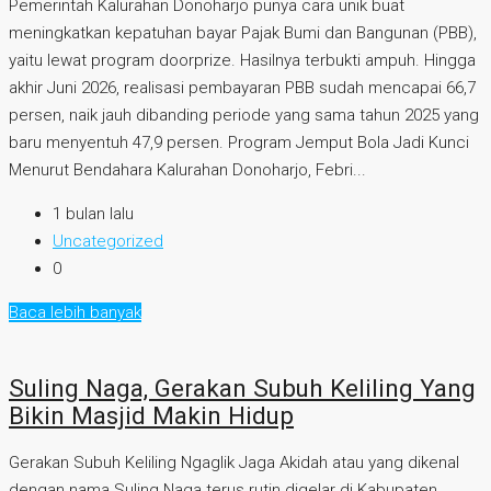
Pemerintah Kalurahan Donoharjo punya cara unik buat
meningkatkan kepatuhan bayar Pajak Bumi dan Bangunan (PBB),
yaitu lewat program doorprize. Hasilnya terbukti ampuh. Hingga
akhir Juni 2026, realisasi pembayaran PBB sudah mencapai 66,7
persen, naik jauh dibanding periode yang sama tahun 2025 yang
baru menyentuh 47,9 persen. Program Jemput Bola Jadi Kunci
Menurut Bendahara Kalurahan Donoharjo, Febri...
1 bulan lalu
Uncategorized
0
Baca lebih banyak
Suling Naga, Gerakan Subuh Keliling Yang
Bikin Masjid Makin Hidup
Gerakan Subuh Keliling Ngaglik Jaga Akidah atau yang dikenal
dengan nama Suling Naga terus rutin digelar di Kabupaten