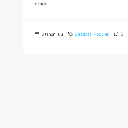
dimulai...
3 tahun lalu
Destinasi Populer
0