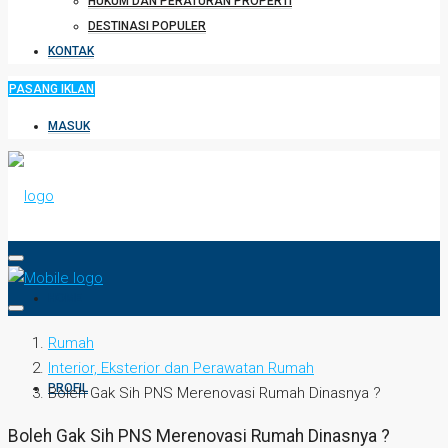
HUKUM DAN PERATURAN PROPERTI
DESTINASI POPULER
KONTAK
PASANG IKLAN
MASUK
HOME
Rumah
Interior, Eksterior dan Perawatan Rumah
PROFIL
Boleh Gak Sih PNS Merenovasi Rumah Dinasnya ?
Boleh Gak Sih PNS Merenovasi Rumah Dinasnya ?