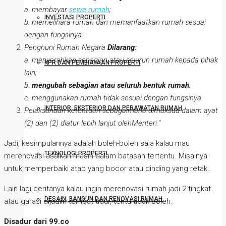
a. membayar
sewa rumah
;
INVESTASI PROPERTI
b. memelihara rumah dan memanfaatkan rumah sesuai
dengan fungsinya.
Penghuni Rumah Negara
Dilarang:
a. menyerahkan sebagian atau seluruh rumah kepada pihak
KPR DAN PEMBIAYAAN PROPERTI
lain;
b.
mengubah sebagian atau seluruh bentuk rumah
;
c. menggunakan rumah tidak sesuai dengan fungsinya.
INTERIOR, EKSTERIOR DAN PERAWATAN RUMAH
Pelaksanaan ketentuan sebagaimana dimaksud dalam ayat
(2) dan (2) diatur lebih lanjut oleh
Menteri.
“
Jadi, kesimpulannya adalah boleh-boleh saja kalau mau
TEKNOLOGI PROPERTI
merenovasi asalkan masih dalam batasan tertentu. Misalnya
untuk memperbaiki atap yang bocor atau dinding yang retak.
Lain lagi ceritanya kalau ingin merenovasi rumah jadi 2 tingkat
DESAIN, BANGUN DAN RENOVASI RUMAH
atau garasi dijadiin tempat tidur, tentu tidak boleh.
Disadur dari 99.co