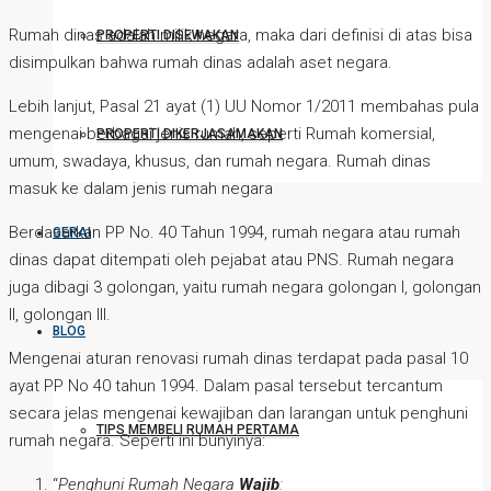
Rumah dinas adalah milik negara, maka dari definisi di atas bisa
PROPERTI DISEWAKAN
disimpulkan bahwa rumah dinas adalah aset negara.
Lebih lanjut, Pasal 21 ayat (1) UU Nomor 1/2011 membahas pula
mengenai berbagai jenis rumah, seperti Rumah komersial,
PROPERTI DIKERJASAMAKAN
umum, swadaya, khusus, dan rumah negara. Rumah dinas
masuk ke dalam jenis rumah negara
Berdasarkan PP No. 40 Tahun 1994, rumah negara atau rumah
GERAI
dinas dapat ditempati oleh pejabat atau PNS. Rumah negara
juga dibagi 3 golongan, yaitu rumah negara golongan I, golongan
II, golongan III.
BLOG
Mengenai aturan renovasi rumah dinas terdapat pada pasal 10
ayat PP No 40 tahun 1994. Dalam pasal tersebut tercantum
secara jelas mengenai kewajiban dan larangan untuk penghuni
TIPS MEMBELI RUMAH PERTAMA
rumah negara. Seperti ini bunyinya:
“
Penghuni Rumah Negara
Wajib
: