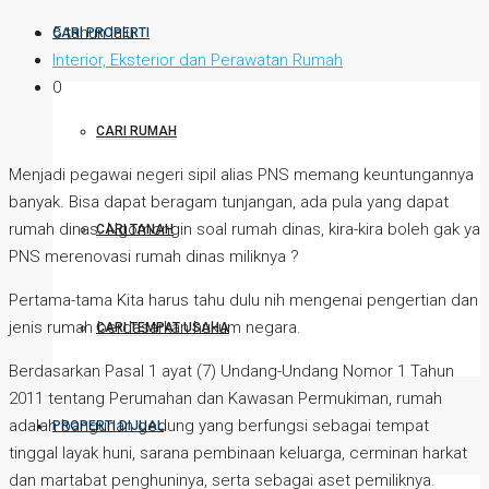
5 tahun lalu
CARI PROPERTI
Interior, Eksterior dan Perawatan Rumah
0
CARI RUMAH
Menjadi pegawai negeri sipil alias PNS memang keuntungannya
banyak. Bisa dapat beragam tunjangan, ada pula yang dapat
rumah dinas. Ngomongin soal rumah dinas, kira-kira boleh gak ya
CARI TANAH
PNS merenovasi rumah dinas miliknya ?
Pertama-tama Kita harus tahu dulu nih mengenai pengertian dan
jenis rumah berdasarkan hukum negara.
CARI TEMPAT USAHA
Berdasarkan Pasal 1 ayat (7) Undang-Undang Nomor 1 Tahun
2011 tentang Perumahan dan Kawasan Permukiman, rumah
adalah bangunan gedung yang berfungsi sebagai tempat
PROPERTI DIJUAL
tinggal layak huni, sarana pembinaan keluarga, cerminan harkat
dan martabat penghuninya, serta sebagai aset pemiliknya.