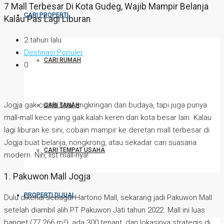
7 Mall Terbesar Di Kota Gudeg, Wajib Mampir Belanja
CARI PROPERTI
Kalau Pas Lagi Liburan
2 tahun lalu
Destinasi Populer
CARI RUMAH
0
Jogja gak cuma soal angkringan dan budaya, tapi juga punya
CARI TANAH
mall-mall kece yang gak kalah keren dari kota besar lain. Kalau
lagi liburan ke sini, cobain mampir ke deretan mall terbesar di
Jogja buat belanja, nongkrong, atau sekadar cari suasana
CARI TEMPAT USAHA
modern. Nih, list mall-nya!
1. Pakuwon Mall Jogja
PROPERTI DIJUAL
Dulu dikenal sebagai Hartono Mall, sekarang jadi Pakuwon Mall
setelah diambil alih PT Pakuwon Jati tahun 2022. Mall ini luas
banget (77.266 m²), ada 300 tenant, dan lokasinya strategis di