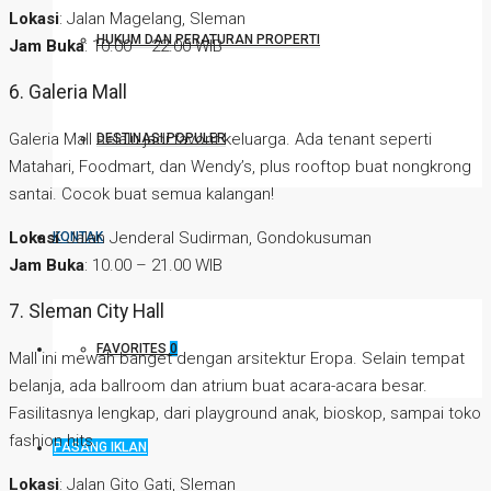
Lokasi
: Jalan Magelang, Sleman
HUKUM DAN PERATURAN PROPERTI
Jam Buka
: 10.00 – 22.00 WIB
6. Galeria Mall
Galeria Mall selalu jadi favorit keluarga. Ada tenant seperti
DESTINASI POPULER
Matahari, Foodmart, dan Wendy’s, plus rooftop buat nongkrong
santai. Cocok buat semua kalangan!
Lokasi
: Jalan Jenderal Sudirman, Gondokusuman
KONTAK
Jam Buka
: 10.00 – 21.00 WIB
7. Sleman City Hall
FAVORITES
0
Mall ini mewah banget dengan arsitektur Eropa. Selain tempat
belanja, ada ballroom dan atrium buat acara-acara besar.
Fasilitasnya lengkap, dari playground anak, bioskop, sampai toko
fashion hits.
PASANG IKLAN
Lokasi
: Jalan Gito Gati, Sleman