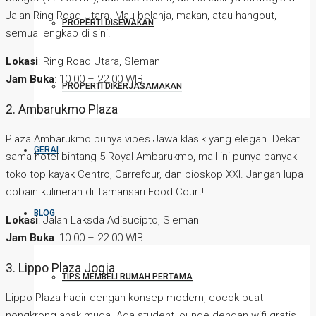
Jalan Ring Road Utara. Mau belanja, makan, atau hangout,
PROPERTI DISEWAKAN
semua lengkap di sini.
Lokasi
: Ring Road Utara, Sleman
Jam Buka
: 10.00 – 22.00 WIB
PROPERTI DIKERJASAMAKAN
2. Ambarukmo Plaza
Plaza Ambarukmo punya vibes Jawa klasik yang elegan. Dekat
GERAI
sama hotel bintang 5 Royal Ambarukmo, mall ini punya banyak
toko top kayak Centro, Carrefour, dan bioskop XXI. Jangan lupa
cobain kulineran di Tamansari Food Court!
BLOG
Lokasi
: Jalan Laksda Adisucipto, Sleman
Jam Buka
: 10.00 – 22.00 WIB
3. Lippo Plaza Jogja
TIPS MEMBELI RUMAH PERTAMA
Lippo Plaza hadir dengan konsep modern, cocok buat
nongkrong anak muda. Ada student lounge dengan wifi gratis,