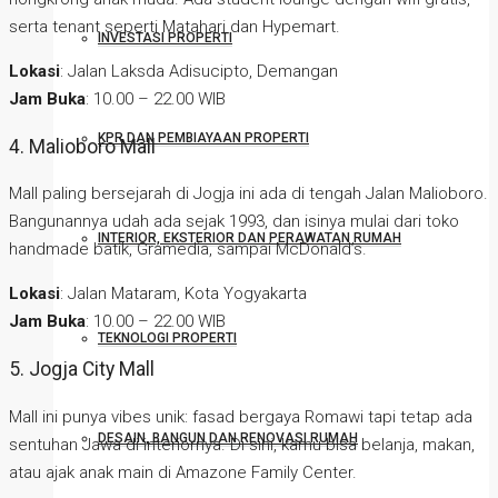
serta tenant seperti Matahari dan Hypemart.
INVESTASI PROPERTI
Lokasi
: Jalan Laksda Adisucipto, Demangan
Jam Buka
: 10.00 – 22.00 WIB
KPR DAN PEMBIAYAAN PROPERTI
4. Malioboro Mall
Mall paling bersejarah di Jogja ini ada di tengah Jalan Malioboro.
Bangunannya udah ada sejak 1993, dan isinya mulai dari toko
INTERIOR, EKSTERIOR DAN PERAWATAN RUMAH
handmade batik, Gramedia, sampai McDonald’s.
Lokasi
: Jalan Mataram, Kota Yogyakarta
Jam Buka
: 10.00 – 22.00 WIB
TEKNOLOGI PROPERTI
5. Jogja City Mall
Mall ini punya vibes unik: fasad bergaya Romawi tapi tetap ada
DESAIN, BANGUN DAN RENOVASI RUMAH
sentuhan Jawa di interiornya. Di sini, kamu bisa belanja, makan,
atau ajak anak main di Amazone Family Center.