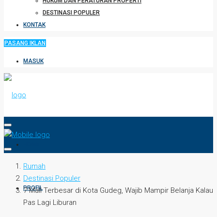
HUKUM DAN PERATURAN PROPERTI
DESTINASI POPULER
KONTAK
PASANG IKLAN
MASUK
HOME
Rumah
Destinasi Populer
PROFIL
7 Mall Terbesar di Kota Gudeg, Wajib Mampir Belanja Kalau
Pas Lagi Liburan