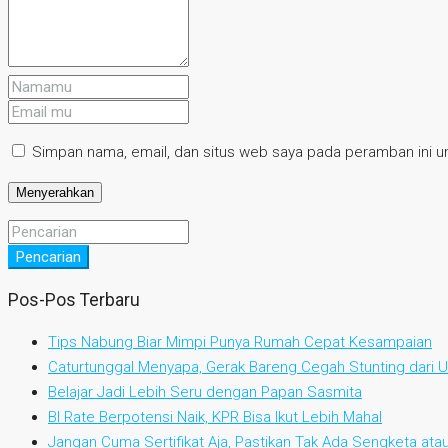
Simpan nama, email, dan situs web saya pada peramban ini un
Pencarian
Pos-Pos Terbaru
Tips Nabung Biar Mimpi Punya Rumah Cepat Kesampaian
Caturtunggal Menyapa, Gerak Bareng Cegah Stunting dari Us
Belajar Jadi Lebih Seru dengan Papan Sasmita
BI Rate Berpotensi Naik, KPR Bisa Ikut Lebih Mahal
Jangan Cuma Sertifikat Aja, Pastikan Tak Ada Sengketa at