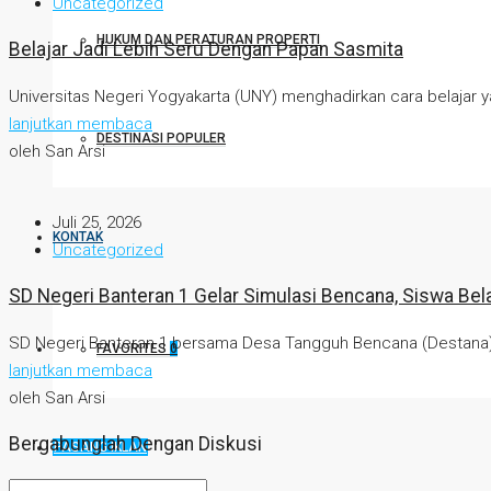
Uncategorized
HUKUM DAN PERATURAN PROPERTI
Belajar Jadi Lebih Seru Dengan Papan Sasmita
Universitas Negeri Yogyakarta (UNY) menghadirkan cara belajar yan
lanjutkan membaca
DESTINASI POPULER
oleh San Arsi
Juli 25, 2026
KONTAK
Uncategorized
SD Negeri Banteran 1 Gelar Simulasi Bencana, Siswa Bel
SD Negeri Banteran 1 bersama Desa Tangguh Bencana (Destana) D
FAVORITES
0
lanjutkan membaca
oleh San Arsi
Bergabunglah Dengan Diskusi
PASANG IKLAN