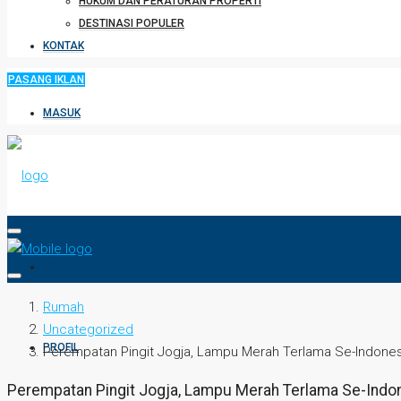
HUKUM DAN PERATURAN PROPERTI
DESTINASI POPULER
KONTAK
PASANG IKLAN
MASUK
HOME
Rumah
Uncategorized
PROFIL
Perempatan Pingit Jogja, Lampu Merah Terlama Se-Indonesi
Perempatan Pingit Jogja, Lampu Merah Terlama Se-Indone