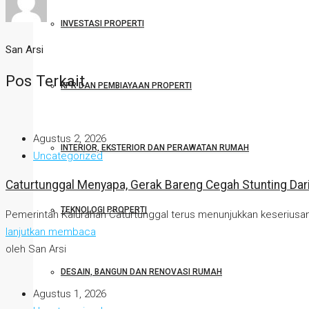
INVESTASI PROPERTI
San Arsi
Pos Terkait
KPR DAN PEMBIAYAAN PROPERTI
Agustus 2, 2026
INTERIOR, EKSTERIOR DAN PERAWATAN RUMAH
Uncategorized
Caturtunggal Menyapa, Gerak Bareng Cegah Stunting Dari 
TEKNOLOGI PROPERTI
Pemerintah Kalurahan Caturtunggal terus menunjukkan keseriusa
lanjutkan membaca
oleh San Arsi
DESAIN, BANGUN DAN RENOVASI RUMAH
Agustus 1, 2026