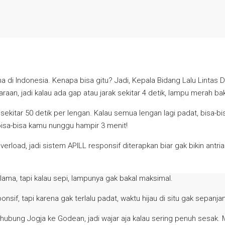
 di Indonesia. Kenapa bisa gitu? Jadi, Kepala Bidang Lalu Lintas D
raan, jadi kalau ada gap atau jarak sekitar 4 detik, lampu merah ba
 sekitar 50 detik per lengan. Kalau semua lengan lagi padat, bisa-b
d, bisa-bisa kamu nunggu hampir 3 menit!
load, jadi sistem APILL responsif diterapkan biar gak bikin antri
lama, tapi kalau sepi, lampunya gak bakal maksimal.
sif, tapi karena gak terlalu padat, waktu hijau di situ gak sepanjang
hubung Jogja ke Godean, jadi wajar aja kalau sering penuh sesak. 