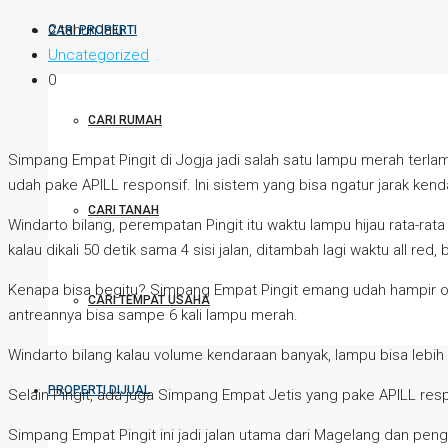
2 tahun lalu
CARI PROPERTI
Uncategorized
0
CARI RUMAH
Simpang Empat Pingit di Jogja jadi salah satu lampu merah terlama
udah pake APILL responsif. Ini sistem yang bisa ngatur jarak kenda
CARI TANAH
Windarto bilang, perempatan Pingit itu waktu lampu hijau rata-rata
kalau dikali 50 detik sama 4 sisi jalan, ditambah lagi waktu all re
Kenapa bisa begitu? Simpang Empat Pingit emang udah hampir over
CARI TEMPAT USAHA
antreannya bisa sampe 6 kali lampu merah.
Windarto bilang kalau volume kendaraan banyak, lampu bisa lebih 
PROPERTI DIJUAL
Selain Pingit, ada juga Simpang Empat Jetis yang pake APILL respon
Simpang Empat Pingit ini jadi jalan utama dari Magelang dan peng