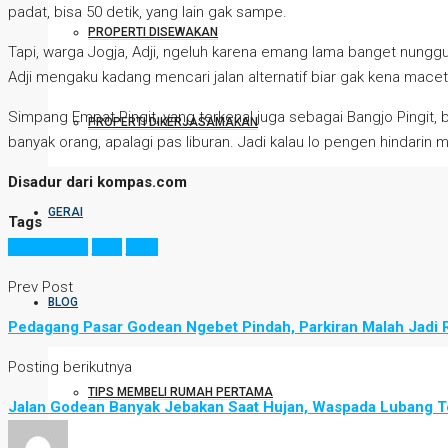
padat, bisa 50 detik, yang lain gak sampe.
PROPERTI DISEWAKAN
Tapi, warga Jogja, Adji, ngeluh karena emang lama banget nunggu
Adji mengaku kadang mencari jalan alternatif biar gak kena macet
Simpang Empat Pingit, yang terkenal juga sebagai Bangjo Pingit, b
PROPERTI DIKERJASAMAKAN
banyak orang, apalagi pas liburan. Jadi kalau lo pengen hindarin m
Disadur dari kompas.com
GERAI
Tags
infrastruktur
jalan
jogja
Prev Post
BLOG
Pedagang Pasar Godean Ngebet Pindah, Parkiran Malah Jadi 
Posting berikutnya
TIPS MEMBELI RUMAH PERTAMA
Jalan Godean Banyak Jebakan Saat Hujan, Waspada Lubang 