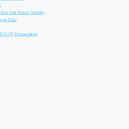
C
 Biar Gak Repot Sendiri
nya Dulu
KPR FLPP Diutamakan