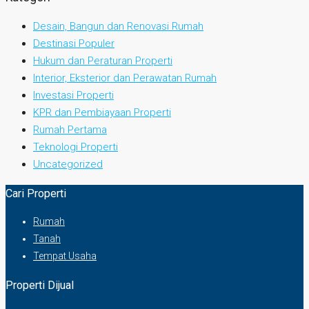
Desain, Bangun dan Renovasi Rumah
Destinasi Populer
Hukum dan Peraturan Properti
Interior, Eksterior dan Perawatan Rumah
Investasi Properti
KPR dan Pembiayaan Properti
Rumah Pertama
Teknologi Properti
Uncategorized
Cari Properti
Rumah
Tanah
Tempat Usaha
Properti Dijual