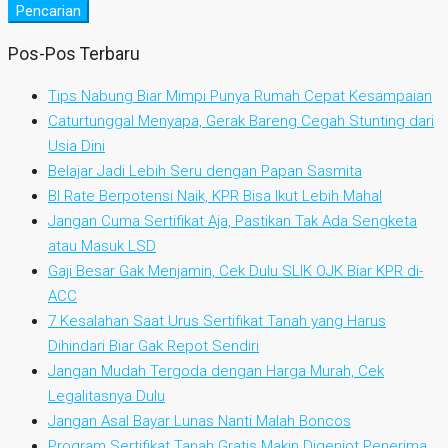
Pencarian
Pos-Pos Terbaru
Tips Nabung Biar Mimpi Punya Rumah Cepat Kesampaian
Caturtunggal Menyapa, Gerak Bareng Cegah Stunting dari
Usia Dini
Belajar Jadi Lebih Seru dengan Papan Sasmita
BI Rate Berpotensi Naik, KPR Bisa Ikut Lebih Mahal
Jangan Cuma Sertifikat Aja, Pastikan Tak Ada Sengketa
atau Masuk LSD
Gaji Besar Gak Menjamin, Cek Dulu SLIK OJK Biar KPR di-
ACC
7 Kesalahan Saat Urus Sertifikat Tanah yang Harus
Dihindari Biar Gak Repot Sendiri
Jangan Mudah Tergoda dengan Harga Murah, Cek
Legalitasnya Dulu
Jangan Asal Bayar Lunas Nanti Malah Boncos
Program Sertifikat Tanah Gratis Makin Digenjot Penerima