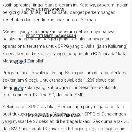
kasih apresiasi tinggi buat program ini. Katanya, program makan
PROPERTI DISEWAKAN
bergizi gratis (MBG) ini bisa bantu banget perkembangan
kesehatan dan pendidikan anak-anak di Sleman.
“Seperti yang kita harapkan sebelum sebelumnya bahwa
PROPERTI DIKERJASAMAKAN
pelaksanaan makan bergizi gratis ini mulai running atau
operasional terutama untuk SPPG yang di Jakal (jalan Kaliurang)
karena secara fisik dapur yang dibangun oleh BGN ini ada” kata
Mohammad Zainollah.
GERAI
Program ini dijadwalin jalan tiap Senin pas jam istirahat pertama
sekitar jam 9 pagi. Untuk tahap awal, ada 1.239 siswa dari
delapan sekolah yang ikut program ini. Sekolah-sekolah itu
BLOG
terdiri dari dua TK, lima SD, dan satu SMP.
Selain dapur SPPG di Jakal, Sleman juga punya tiga dapur lain
buat dukung program ini. Misalnya, dapur SPPG di Cangkringan
TIPS MEMBELI RUMAH PERTAMA
yang nyasar ke 27 sekolah di berbagai lokasi. Gak cuma anak SD
dan SMP, anak-anak TK kayak di TK Pogung juga ikut ngerasain