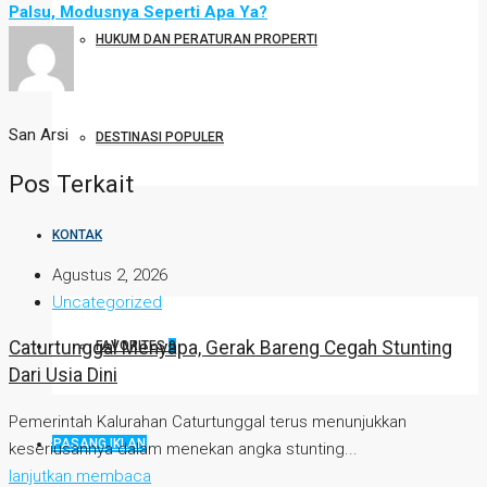
Palsu, Modusnya Seperti Apa Ya?
HUKUM DAN PERATURAN PROPERTI
San Arsi
DESTINASI POPULER
Pos Terkait
KONTAK
Agustus 2, 2026
Uncategorized
Caturtunggal Menyapa, Gerak Bareng Cegah Stunting
FAVORITES
0
Dari Usia Dini
Pemerintah Kalurahan Caturtunggal terus menunjukkan
PASANG IKLAN
keseriusannya dalam menekan angka stunting...
lanjutkan membaca