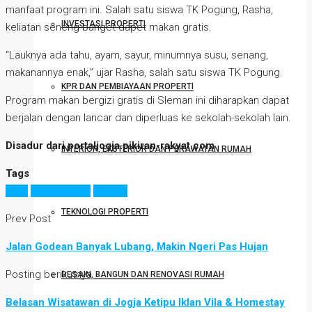
manfaat program ini. Salah satu siswa TK Pogung, Rasha,
INVESTASI PROPERTI
keliatan seneng banget dapet makan gratis.
“Lauknya ada tahu, ayam, sayur, minumnya susu, senang,
makanannya enak,” ujar Rasha, salah satu siswa TK Pogung.
KPR DAN PEMBIAYAAN PROPERTI
Program makan bergizi gratis di Sleman ini diharapkan dapat
berjalan dengan lancar dan diperluas ke sekolah-sekolah lain.
Disadur dari portaljogja.pikiran-rakyat.com
INTERIOR, EKSTERIOR DAN PERAWATAN RUMAH
Tags
jogja
makan gratis
sleman
TEKNOLOGI PROPERTI
Prev Post
Jalan Godean Banyak Lubang, Makin Ngeri Pas Hujan
Posting berikutnya
DESAIN, BANGUN DAN RENOVASI RUMAH
Belasan Wisatawan di Jogja Ketipu Iklan Vila & Homestay