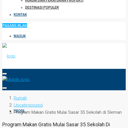
HUKUM DAN PERATURAN PROPERTI
DESTINASI POPULER
KONTAK
PASANG IKLAN
MASUK
HOME
Rumah
Uncategorized
PROFIL
Program Makan Gratis Mulai Sasar 35 Sekolah di Sleman
Program Makan Gratis Mulai Sasar 35 Sekolah Di