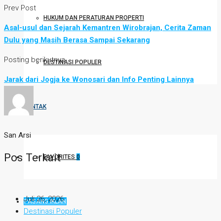
Prev Post
HUKUM DAN PERATURAN PROPERTI
Asal-usul dan Sejarah Kemantren Wirobrajan, Cerita Zaman
Dulu yang Masih Berasa Sampai Sekarang
Posting berikutnya
DESTINASI POPULER
Jarak dari Jogja ke Wonosari dan Info Penting Lainnya
KONTAK
San Arsi
Pos Terkait
FAVORITES
0
Juli 26, 2026
PASANG IKLAN
Destinasi Populer