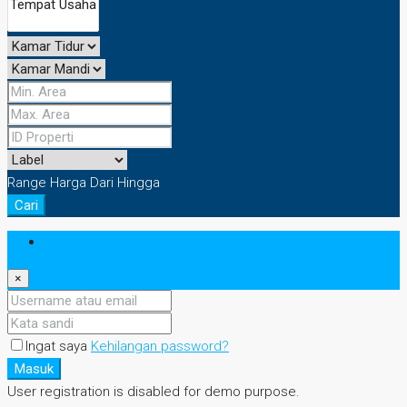
Range Harga
Dari
Hingga
Cari
Masuk
×
Ingat saya
Kehilangan password?
Masuk
User registration is disabled for demo purpose.