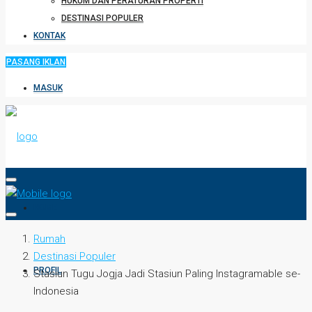
HUKUM DAN PERATURAN PROPERTI
DESTINASI POPULER
KONTAK
PASANG IKLAN
MASUK
HOME
Rumah
Destinasi Populer
PROFIL
Stasiun Tugu Jogja Jadi Stasiun Paling Instagramable se-
Indonesia