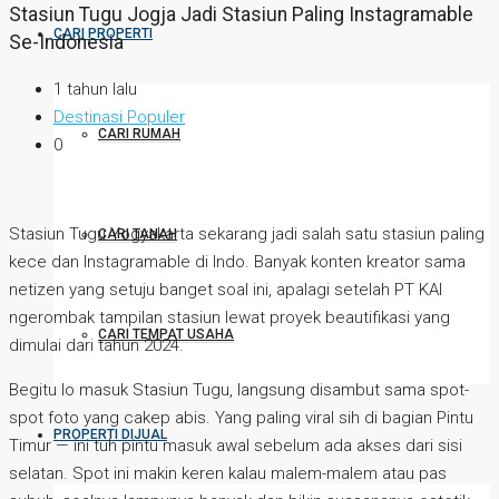
Stasiun Tugu Jogja Jadi Stasiun Paling Instagramable
CARI PROPERTI
Se-Indonesia
1 tahun lalu
Destinasi Populer
CARI RUMAH
0
Stasiun Tugu Yogyakarta sekarang jadi salah satu stasiun paling
CARI TANAH
kece dan Instagramable di Indo. Banyak konten kreator sama
netizen yang setuju banget soal ini, apalagi setelah PT KAI
ngerombak tampilan stasiun lewat proyek beautifikasi yang
CARI TEMPAT USAHA
dimulai dari tahun 2024.
Begitu lo masuk Stasiun Tugu, langsung disambut sama spot-
spot foto yang cakep abis. Yang paling viral sih di bagian Pintu
PROPERTI DIJUAL
Timur — ini tuh pintu masuk awal sebelum ada akses dari sisi
selatan. Spot ini makin keren kalau malem-malem atau pas