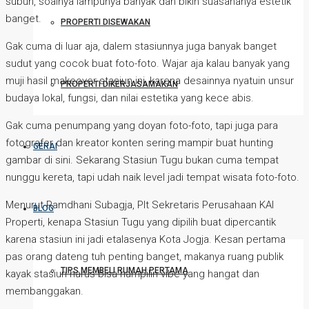
subuh, soalnya lampunya banyak dan bikin suasananya estetik
banget.
PROPERTI DISEWAKAN
Gak cuma di luar aja, dalem stasiunnya juga banyak banget
sudut yang cocok buat foto-foto. Wajar aja kalau banyak yang
muji hasil makeover stasiun ini, karena desainnya nyatuin unsur
PROPERTI DIKERJASAMAKAN
budaya lokal, fungsi, dan nilai estetika yang kece abis.
Gak cuma penumpang yang doyan foto-foto, tapi juga para
fotografer dan kreator konten sering mampir buat hunting
GERAI
gambar di sini. Sekarang Stasiun Tugu bukan cuma tempat
nunggu kereta, tapi udah naik level jadi tempat wisata foto-foto.
Menurut Ramdhani Subagja, Plt Sekretaris Perusahaan KAI
BLOG
Properti, kenapa Stasiun Tugu yang dipilih buat dipercantik
karena stasiun ini jadi etalasenya Kota Jogja. Kesan pertama
pas orang dateng tuh penting banget, makanya ruang publik
TIPS MEMBELI RUMAH PERTAMA
kayak stasiun harus bisa nampilin vibe yang hangat dan
membanggakan.