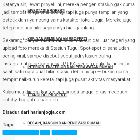
Katanya sih, lewat proyek ini, mereka pengen stasiun gak cuma
INVESTASI PROPERTI
jadi tempat fungsional doang, tapi juga punya tampilan yang
estetik dan nyambung sama karakter lokal Jogja. Mereka juga
tetep ngejaga nilai sejarahnya biar gak ilang.
KPR DAN PEMBIAYAAN PROPERTI
Sekarang, banyak wisatawan lokal maupun dari luar negeri yang
upload foto mereka di Stasiun Tugu. Spot-spot di sana udah
sering viral, sampe disebut-sebut jadi stasiun paling
Instagramable se-Indonesia. PT KAI sendiri ngaku kalau ini jadi
INTERIOR, EKSTERIOR DAN PERAWATAN RUMAH
salah satu cara buat bikin stasiun lebih hidup — bukan cuma
tempat naik-turun kereta, tapi juga pusat aktivitas masyarakat.
Kalau mau dijadiin konten santai juga tinggal dikasih caption
TEKNOLOGI PROPERTI
catchy, tinggal upload deh.
Disadur dari harianjogja.com
DESAIN, BANGUN DAN RENOVASI RUMAH
Tags
destinasi populer
jogja
stasiun tugu