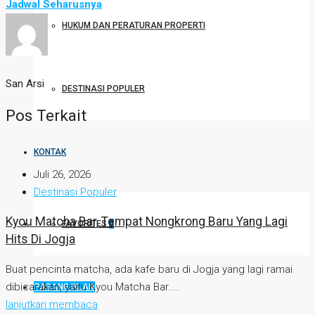
Jadwal Seharusnya
HUKUM DAN PERATURAN PROPERTI
San Arsi
DESTINASI POPULER
Pos Terkait
KONTAK
Juli 26, 2026
Destinasi Populer
Kyou Matcha Bar, Tempat Nongkrong Baru Yang Lagi
FAVORITES
0
Hits Di Jogja
Buat pencinta matcha, ada kafe baru di Jogja yang lagi ramai
dibicarakan, yaitu Kyou Matcha Bar....
PASANG IKLAN
lanjutkan membaca