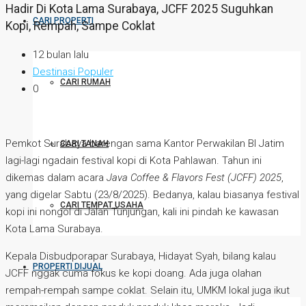
Hadir Di Kota Lama Surabaya, JCFF 2025 Suguhkan
CARI PROPERTI
Kopi, Rempah, Sampe Coklat
12 bulan lalu
Destinasi Populer
CARI RUMAH
0
Pemkot Surabaya barengan sama Kantor Perwakilan BI Jatim
CARI TANAH
lagi-lagi ngadain festival kopi di Kota Pahlawan. Tahun ini
dikemas dalam acara
Java Coffee & Flavors Fest (JCFF) 2025
,
yang digelar Sabtu (23/8/2025). Bedanya, kalau biasanya festival
CARI TEMPAT USAHA
kopi ini nongol di Jalan Tunjungan, kali ini pindah ke kawasan
Kota Lama Surabaya.
Kepala Disbudporapar Surabaya, Hidayat Syah, bilang kalau
PROPERTI DIJUAL
JCFF nggak cuma fokus ke kopi doang. Ada juga olahan
rempah-rempah sampe coklat. Selain itu, UMKM lokal juga ikut