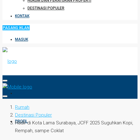
HUKUM DAN PERATURAN PROPERTI
DESTINASI POPULER
KONTAK
PASANG IKLAN
MASUK
HOME
Rumah
Destinasi Populer
PROFIL
Hadir di Kota Lama Surabaya, JCFF 2025 Suguhkan Kopi,
Rempah, sampe Coklat