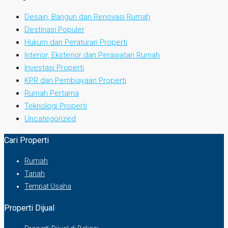
Desain, Bangun dan Renovasi Rumah
Destinasi Populer
Hukum dan Peraturan Properti
Interior, Eksterior dan Perawatan Rumah
Investasi Properti
KPR dan Pembiayaan Properti
Rumah Pertama
Teknologi Properti
Uncategorized
Cari Properti
Rumah
Tanah
Tempat Usaha
Properti Dijual