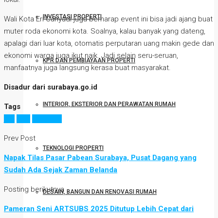
INVESTASI PROPERTI
Wali Kota Eri Cahyadi juga berharap event ini bisa jadi ajang buat
muter roda ekonomi kota. Soalnya, kalau banyak yang dateng,
apalagi dari luar kota, otomatis perputaran uang makin gede dan
ekonomi warga juga ikut naik. Jadi selain seru-seruan,
KPR DAN PEMBIAYAAN PROPERTI
manfaatnya juga langsung kerasa buat masyarakat.
Disadur dari surabaya.go.id
INTERIOR, EKSTERIOR DAN PERAWATAN RUMAH
Tags
jcff
kopi
surabaya
Prev Post
TEKNOLOGI PROPERTI
Napak Tilas Pasar Pabean Surabaya, Pusat Dagang yang
Sudah Ada Sejak Zaman Belanda
Posting berikutnya
DESAIN, BANGUN DAN RENOVASI RUMAH
Pameran Seni ARTSUBS 2025 Ditutup Lebih Cepat dari