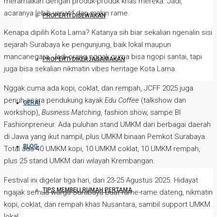
meramaikan dengan produk-produk khas mereka. Jadi,
acaranya lebih variatif dan makin rame.
PROPERTI DISEWAKAN
Kenapa dipilih Kota Lama? Katanya sih biar sekalian ngenalin sisi
sejarah Surabaya ke pengunjung, baik lokal maupun
mancanegara. Jadi orang nggak cuma bisa ngopi santai, tapi
PROPERTI DIKERJASAMAKAN
juga bisa sekalian nikmatin vibes heritage Kota Lama.
Nggak cuma ada kopi, coklat, dan rempah, JCFF 2025 juga
penuh acara pendukung kayak
Edu Coffee
(talkshow dan
GERAI
workshop),
Business Matching
, fashion show, sampe BI
Fashionpreneur. Ada puluhan stand UMKM dari berbagai daerah
di Jawa yang ikut nampil, plus UMKM binaan Pemkot Surabaya.
BLOG
Total ada 40 UMKM kopi, 10 UMKM coklat, 10 UMKM rempah,
plus 25 stand UMKM dari wilayah Krembangan.
Festival ini digelar tiga hari, dari 23-25 Agustus 2025. Hidayat
TIPS MEMBELI RUMAH PERTAMA
ngajak semua warga Surabaya buat rame-rame dateng, nikmatin
kopi, coklat, dan rempah khas Nusantara, sambil support UMKM
lokal.