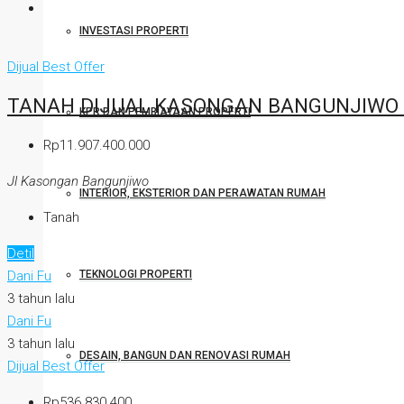
INVESTASI PROPERTI
Dijual
Best Offer
TANAH DIJUAL KASONGAN BANGUNJIWO
KPR DAN PEMBIAYAAN PROPERTI
Rp11.907.400.000
Jl Kasongan Bangunjiwo
INTERIOR, EKSTERIOR DAN PERAWATAN RUMAH
Tanah
Detil
TEKNOLOGI PROPERTI
Dani Fu
3 tahun lalu
Dani Fu
3 tahun lalu
DESAIN, BANGUN DAN RENOVASI RUMAH
Dijual
Best Offer
Rp536.830.400