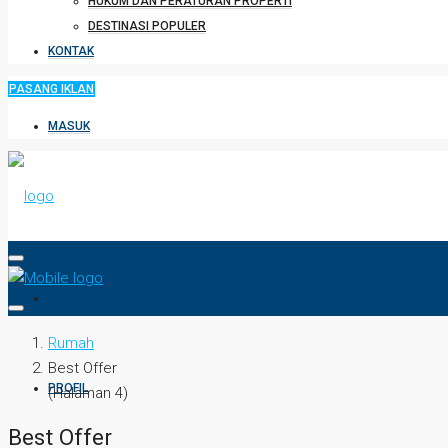
HUKUM DAN PERATURAN PROPERTI
DESTINASI POPULER
KONTAK
PASANG IKLAN
MASUK
HOME
Rumah
Best Offer
PROFIL
(Halaman 4)
Best Offer