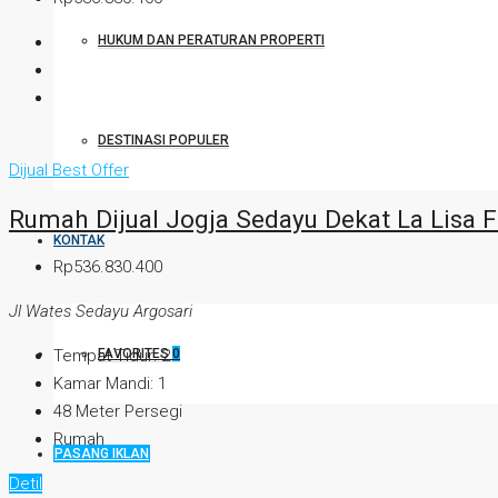
HUKUM DAN PERATURAN PROPERTI
DESTINASI POPULER
Dijual
Best Offer
Rumah Dijual Jogja Sedayu Dekat La Lisa 
KONTAK
Rp536.830.400
Jl Wates Sedayu Argosari
FAVORITES
0
Tempat Tidur:
2
Kamar Mandi:
1
48
Meter Persegi
Rumah
PASANG IKLAN
Detil