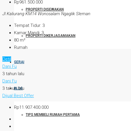
Rp961.500.000
PROPERTI DISEWAKAN
Jl Kaliurang KM14 Wonosalam Ngaglik Sleman
Tempat Tidur:
3
Kamar Mandi:
3
PROPERTI DIKERJASAMAKAN
80
m²
Rumah
Detil
GERAI
Dani Fu
3 tahun lalu
Dani Fu
3 tahun lalu
BLOG
Dijual
Best Offer
Rp11.907.400.000
TIPS MEMBELI RUMAH PERTAMA