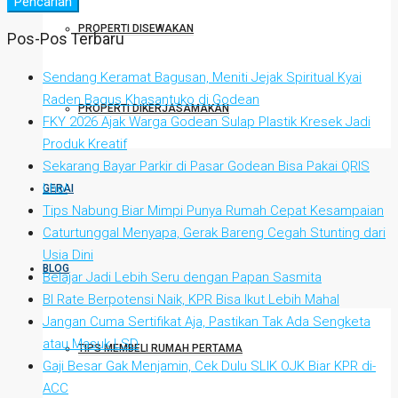
Pencarian
PROPERTI DISEWAKAN
Pos-Pos Terbaru
Sendang Keramat Bagusan, Meniti Jejak Spiritual Kyai
Raden Bagus Khasantuko di Godean
PROPERTI DIKERJASAMAKAN
FKY 2026 Ajak Warga Godean Sulap Plastik Kresek Jadi
Produk Kreatif
Sekarang Bayar Parkir di Pasar Godean Bisa Pakai QRIS
Lho!
GERAI
Tips Nabung Biar Mimpi Punya Rumah Cepat Kesampaian
Caturtunggal Menyapa, Gerak Bareng Cegah Stunting dari
Usia Dini
BLOG
Belajar Jadi Lebih Seru dengan Papan Sasmita
BI Rate Berpotensi Naik, KPR Bisa Ikut Lebih Mahal
Jangan Cuma Sertifikat Aja, Pastikan Tak Ada Sengketa
atau Masuk LSD
TIPS MEMBELI RUMAH PERTAMA
Gaji Besar Gak Menjamin, Cek Dulu SLIK OJK Biar KPR di-
ACC