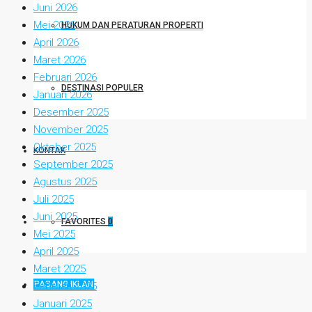
Juni 2026
Mei 2026
HUKUM DAN PERATURAN PROPERTI
April 2026
Maret 2026
Februari 2026
DESTINASI POPULER
Januari 2026
Desember 2025
November 2025
Oktober 2025
KONTAK
September 2025
Agustus 2025
Juli 2025
Juni 2025
FAVORITES
0
Mei 2025
April 2025
Maret 2025
PASANG IKLAN
Februari 2025
Januari 2025