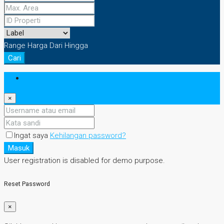
Range Harga
Dari
Hingga
Cari
Masuk
×
Ingat saya
Kehilangan password?
Masuk
User registration is disabled for demo purpose.
Reset Password
×