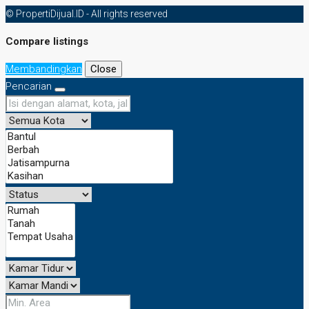
© PropertiDijual.ID - All rights reserved
Compare listings
Membandingkan
Close
Pencarian