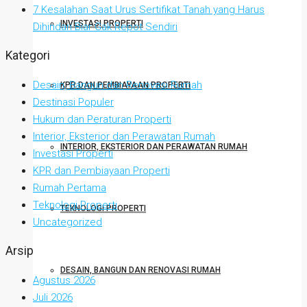
7 Kesalahan Saat Urus Sertifikat Tanah yang Harus
INVESTASI PROPERTI
Dihindari Biar Gak Repot Sendiri
Kategori
Desain, Bangun dan Renovasi Rumah
KPR DAN PEMBIAYAAN PROPERTI
Destinasi Populer
Hukum dan Peraturan Properti
Interior, Eksterior dan Perawatan Rumah
INTERIOR, EKSTERIOR DAN PERAWATAN RUMAH
Investasi Properti
KPR dan Pembiayaan Properti
Rumah Pertama
Teknologi Properti
TEKNOLOGI PROPERTI
Uncategorized
Arsip
DESAIN, BANGUN DAN RENOVASI RUMAH
Agustus 2026
Juli 2026