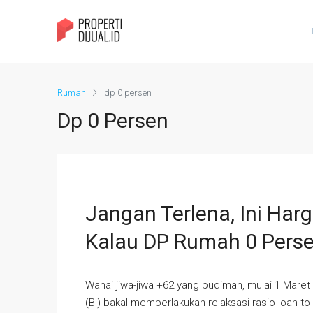
Rumah
dp 0 persen
Dp 0 Persen
Jangan Terlena, Ini Ha
Kalau DP Rumah 0 Pers
Wahai jiwa-jiwa +62 yang budiman, mulai 1 Mar
(BI) bakal memberlakukan relaksasi rasio loan to 