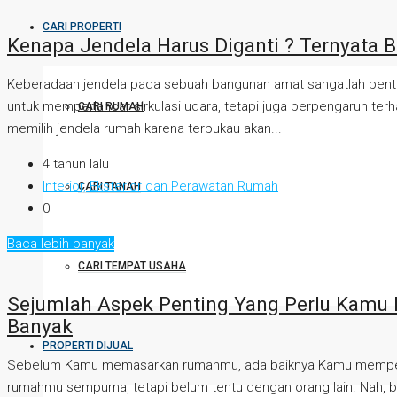
CARI PROPERTI
Kenapa Jendela Harus Diganti ? Ternyata B
Keberadaan jendela pada sebuah bangunan amat sangatlah penting s
untuk memperlancar sirkulasi udara, tetapi juga berpengaruh terh
CARI RUMAH
memilih jendela rumah karena terpukau akan...
4 tahun lalu
Interior, Eksterior dan Perawatan Rumah
CARI TANAH
0
Baca lebih banyak
CARI TEMPAT USAHA
Sejumlah Aspek Penting Yang Perlu Kamu 
Banyak
PROPERTI DIJUAL
Sebelum Kamu memasarkan rumahmu, ada baiknya Kamu mempertimban
rumahmu sempurna, tetapi belum tentu dengan orang lain. Nah, ber