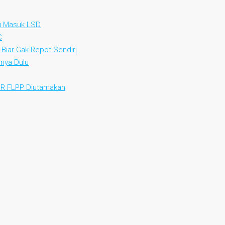
au Masuk LSD
C
 Biar Gak Repot Sendiri
nya Dulu
KPR FLPP Diutamakan