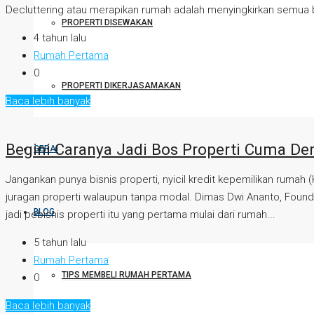
Decluttering atau merapikan rumah adalah menyingkirkan semua b
PROPERTI DISEWAKAN
4 tahun lalu
Rumah Pertama
0
PROPERTI DIKERJASAMAKAN
Baca lebih banyak
Begini Caranya Jadi Bos Properti Cuma De
GERAI
Jangankan punya bisnis properti, nyicil kredit kepemilikan rumah
juragan properti walaupun tanpa modal. Dimas Dwi Ananto, Founde
BLOG
jadi pebisnis properti itu yang pertama mulai dari rumah...
5 tahun lalu
Rumah Pertama
TIPS MEMBELI RUMAH PERTAMA
0
Baca lebih banyak