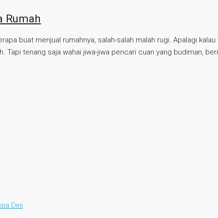
ga Rumah
pa buat menjual rumahnya, salah-salah malah rugi. Apalagi kalau t
Tapi tenang saja wahai jiwa-jiwa pencari cuan yang budiman, beriku
ia Dini