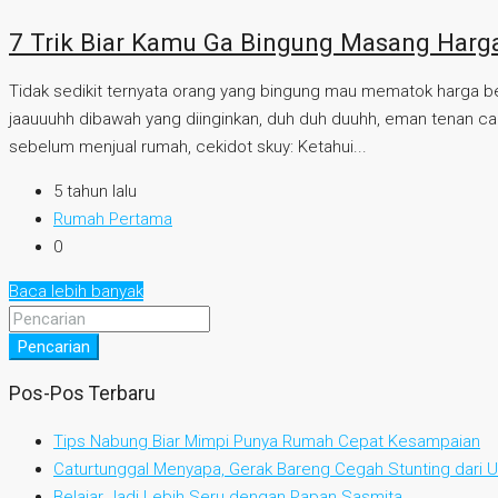
7 Trik Biar Kamu Ga Bingung Masang Har
Tidak sedikit ternyata orang yang bingung mau mematok harga bera
jaauuuhh dibawah yang diinginkan, duh duh duuhh, eman tenan cah. 
sebelum menjual rumah, cekidot skuy: Ketahui...
5 tahun lalu
Rumah Pertama
0
Baca lebih banyak
Pencarian
Pos-Pos Terbaru
Tips Nabung Biar Mimpi Punya Rumah Cepat Kesampaian
Caturtunggal Menyapa, Gerak Bareng Cegah Stunting dari Us
Belajar Jadi Lebih Seru dengan Papan Sasmita