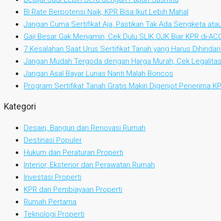
BI Rate Berpotensi Naik, KPR Bisa Ikut Lebih Mahal
Jangan Cuma Sertifikat Aja, Pastikan Tak Ada Sengketa at
Gaji Besar Gak Menjamin, Cek Dulu SLIK OJK Biar KPR di-AC
7 Kesalahan Saat Urus Sertifikat Tanah yang Harus Dihindari
Jangan Mudah Tergoda dengan Harga Murah, Cek Legalitas
Jangan Asal Bayar Lunas Nanti Malah Boncos
Program Sertifikat Tanah Gratis Makin Digenjot Penerima 
Kategori
Desain, Bangun dan Renovasi Rumah
Destinasi Populer
Hukum dan Peraturan Properti
Interior, Eksterior dan Perawatan Rumah
Investasi Properti
KPR dan Pembiayaan Properti
Rumah Pertama
Teknologi Properti