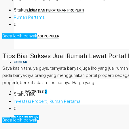
5 tahun lalu
HUKUM DAN PERATURAN PROPERTI
Rumah Pertama
0
Baca lebih banyak
DESTINASI POPULER
Tips Biar Sukses Jual Rumah Lewat Portal 
KONTAK
Saya kasih tahu ya guys, ternyata banyak juga lho yang jual ruma
pada banyaknya orang yang menggunakan portal properti sebagai
properti, berikut adalah tips-tipsnya: Harga yang...
FAVORITES
0
5 tahun lalu
Investasi Properti
,
Rumah Pertama
0
PASANG IKLAN
Baca lebih banyak