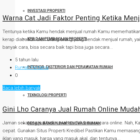
INVESTASI PROPERTI
Warna Cat Jadi Faktor Penting Ketika Men
Tentunya ketika Kamu hendak menjual rumah Kamu memerhatikan ban
kerap diabaikan oleh orang-orang yang hendak menjual rumah, ya
KPR DAN PEMBIAYAAN PROPERTI
banyak cara, bisa secara baik tapi bisa juga secara...
5 tahun lalu
Rumah Pertama
INTERIOR, EKSTERIOR DAN PERAWATAN RUMAH
0
Baca lebih banyak
TEKNOLOGI PROPERTI
Gini Lho Caranya Jual Rumah Online Muda
Jaman sekarang jual beli rumah sudah bisa secara online. Nah, K
DESAIN, BANGUN DAN RENOVASI RUMAH
cepat. Gunakan Situs Properti Kredibel Pastikan Kamu memasang i
iklan yang masuk, harga yang masuk akal, dan tentunya...