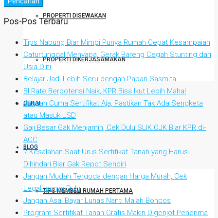
Pencarian
PROPERTI DISEWAKAN
Pos-Pos Terbaru
Tips Nabung Biar Mimpi Punya Rumah Cepat Kesampaian
Caturtunggal Menyapa, Gerak Bareng Cegah Stunting dari
PROPERTI DIKERJASAMAKAN
Usia Dini
Belajar Jadi Lebih Seru dengan Papan Sasmita
BI Rate Berpotensi Naik, KPR Bisa Ikut Lebih Mahal
Jangan Cuma Sertifikat Aja, Pastikan Tak Ada Sengketa
GERAI
atau Masuk LSD
Gaji Besar Gak Menjamin, Cek Dulu SLIK OJK Biar KPR di-
ACC
BLOG
7 Kesalahan Saat Urus Sertifikat Tanah yang Harus
Dihindari Biar Gak Repot Sendiri
Jangan Mudah Tergoda dengan Harga Murah, Cek
Legalitasnya Dulu
TIPS MEMBELI RUMAH PERTAMA
Jangan Asal Bayar Lunas Nanti Malah Boncos
Program Sertifikat Tanah Gratis Makin Digenjot Penerima