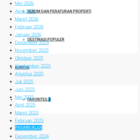
Mei 2026
April 2026
HUKUM DAN PERATURAN PROPERTI
Maret 2026
Februari 2026
Januari 2026
DESTINASI POPULER
Desember 2025
November 2025
Oktober 2025
September 2025
KONTAK
Agustus 2025
Juli 2025
Juni 2025
Mei 2025
FAVORITES
0
April 2025
Maret 2025
Februari 2025
PASANG IKLAN
Januari 2025
Desember 2024