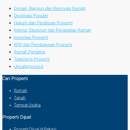
Desain, Bangun dan Renovasi Rumah
Destinasi Populer
Hukum dan Peraturan Properti
Interior, Eksterior dan Perawatan Rumah
Investasi Properti
KPR dan Pembiayaan Properti
Rumah Pertama
Teknologi Properti
Uncategorized
Cari Properti
Rumah
Tanah
Tempat Usaha
Properti Dijual
Properti Dijual di Bekasi