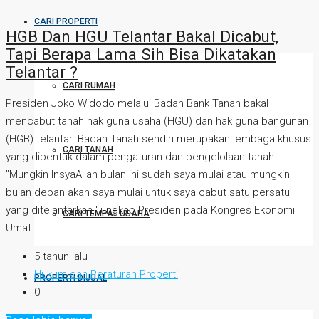
CARI PROPERTI
HGB Dan HGU Telantar Bakal Dicabut,
Tapi Berapa Lama Sih Bisa Dikatakan
Telantar ?
CARI RUMAH
Presiden Joko Widodo melalui Badan Bank Tanah bakal
mencabut tanah hak guna usaha (HGU) dan hak guna bangunan
(HGB) telantar. Badan Tanah sendiri merupakan lembaga khusus
CARI TANAH
yang dibentuk dalam pengaturan dan pengelolaan tanah.
"Mungkin InsyaAllah bulan ini sudah saya mulai atau mungkin
bulan depan akan saya mulai untuk saya cabut satu persatu
yang ditelantarkan," ungkap Presiden pada Kongres Ekonomi
CARI TEMPAT USAHA
Umat...
5 tahun lalu
Hukum dan Peraturan Properti
PROPERTI DIJUAL
0