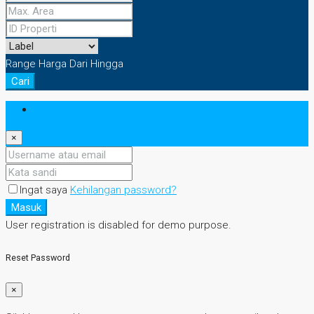
Range Harga
Dari
Hingga
Cari
Masuk
×
Ingat saya
Kehilangan password?
Masuk
User registration is disabled for demo purpose.
Reset Password
×