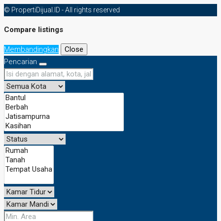
© PropertiDijual.ID - All rights reserved
Compare listings
Membandingkan
Close
Pencarian