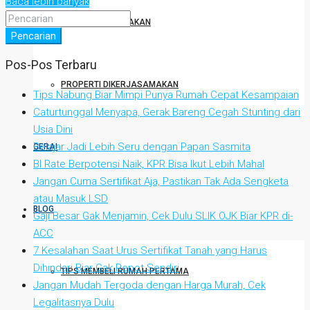
Baca lebih banyak
PROPERTI DISEWAKAN
Pencarian
Pos-Pos Terbaru
PROPERTI DIKERJASAMAKAN
Tips Nabung Biar Mimpi Punya Rumah Cepat Kesampaian
Caturtunggal Menyapa, Gerak Bareng Cegah Stunting dari
Usia Dini
Belajar Jadi Lebih Seru dengan Papan Sasmita
GERAI
BI Rate Berpotensi Naik, KPR Bisa Ikut Lebih Mahal
Jangan Cuma Sertifikat Aja, Pastikan Tak Ada Sengketa
atau Masuk LSD
BLOG
Gaji Besar Gak Menjamin, Cek Dulu SLIK OJK Biar KPR di-
ACC
7 Kesalahan Saat Urus Sertifikat Tanah yang Harus
Dihindari Biar Gak Repot Sendiri
TIPS MEMBELI RUMAH PERTAMA
Jangan Mudah Tergoda dengan Harga Murah, Cek
Legalitasnya Dulu