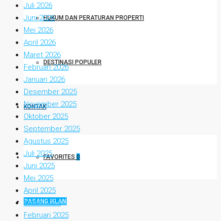
Juli 2026
Juni 2026
HUKUM DAN PERATURAN PROPERTI
Mei 2026
April 2026
Maret 2026
DESTINASI POPULER
Februari 2026
Januari 2026
Desember 2025
November 2025
KONTAK
Oktober 2025
September 2025
Agustus 2025
Juli 2025
FAVORITES
0
Juni 2025
Mei 2025
April 2025
PASANG IKLAN
Maret 2025
Februari 2025