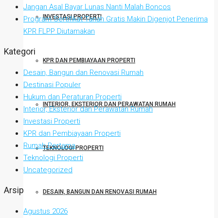
Jangan Asal Bayar Lunas Nanti Malah Boncos
INVESTASI PROPERTI
Program Sertifikat Tanah Gratis Makin Digenjot Penerima
KPR FLPP Diutamakan
Kategori
KPR DAN PEMBIAYAAN PROPERTI
Desain, Bangun dan Renovasi Rumah
Destinasi Populer
Hukum dan Peraturan Properti
INTERIOR, EKSTERIOR DAN PERAWATAN RUMAH
Interior, Eksterior dan Perawatan Rumah
Investasi Properti
KPR dan Pembiayaan Properti
Rumah Pertama
TEKNOLOGI PROPERTI
Teknologi Properti
Uncategorized
Arsip
DESAIN, BANGUN DAN RENOVASI RUMAH
Agustus 2026