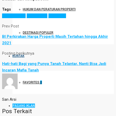
Tags
HUKUM DAN PERATURAN PROPERTI
desain rumah
jual properti
jual rumah
Prev Post
DESTINASI POPULER
BI Perkirakan Harga Properti Masih Tertahan hingga Akhir
2021
Posting berikutnya
KONTAK
Hati-hati Bagi yang Punya Tanah Telantar, Nanti Bisa Jadi
Incaran Mafia Tanah
FAVORITES
0
San Arsi
PASANG IKLAN
Pos Terkait