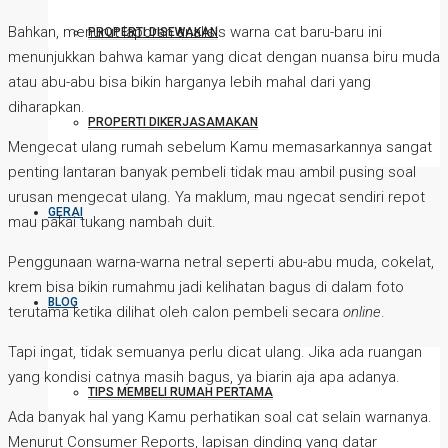
Bahkan, menurut laporan analisis warna cat baru-baru ini
PROPERTI DISEWAKAN
menunjukkan bahwa kamar yang dicat dengan nuansa biru muda
atau abu-abu bisa bikin harganya lebih mahal dari yang
diharapkan.
PROPERTI DIKERJASAMAKAN
Mengecat ulang rumah sebelum Kamu memasarkannya sangat
penting lantaran banyak pembeli tidak mau ambil pusing soal
urusan mengecat ulang. Ya maklum, mau ngecat sendiri repot
GERAI
mau pakai tukang nambah duit.
Penggunaan warna-warna netral seperti abu-abu muda, cokelat,
krem bisa bikin rumahmu jadi kelihatan bagus di dalam foto
BLOG
terutama ketika dilihat oleh calon pembeli secara
online
.
Tapi ingat, tidak semuanya perlu dicat ulang. Jika ada ruangan
yang kondisi catnya masih bagus, ya biarin aja apa adanya.
TIPS MEMBELI RUMAH PERTAMA
Ada banyak hal yang Kamu perhatikan soal cat selain warnanya.
Menurut Consumer Reports, lapisan dinding yang datar