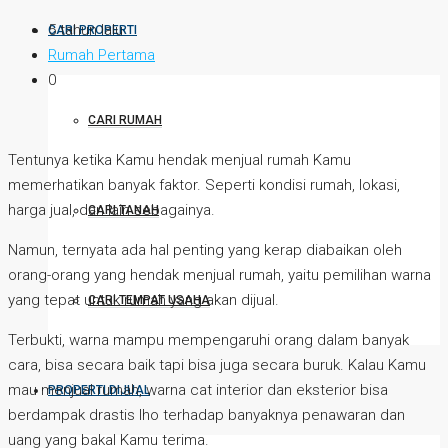
5 tahun lalu
CARI PROPERTI
Rumah Pertama
0
CARI RUMAH
Tentunya ketika Kamu hendak menjual rumah Kamu
memerhatikan banyak faktor. Seperti kondisi rumah, lokasi,
harga jual, dan lain sebagainya.
CARI TANAH
Namun, ternyata ada hal penting yang kerap diabaikan oleh
orang-orang yang hendak menjual rumah, yaitu pemilihan warna
yang tepat untuk rumah yang akan dijual.
CARI TEMPAT USAHA
Terbukti, warna mampu mempengaruhi orang dalam banyak
cara, bisa secara baik tapi bisa juga secara buruk. Kalau Kamu
mau menjual rumah, warna cat interior dan eksterior bisa
PROPERTI DIJUAL
berdampak drastis lho terhadap banyaknya penawaran dan
uang yang bakal Kamu terima.