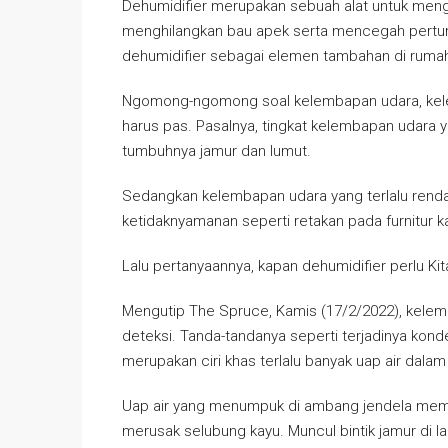
Dehumidifier merupakan sebuah alat untuk meng
menghilangkan bau apek serta mencegah pertum
dehumidifier sebagai elemen tambahan di rumah
Ngomong-ngomong soal kelembapan udara, kelemb
harus pas. Pasalnya, tingkat kelembapan udara y
tumbuhnya jamur dan lumut.
Sedangkan kelembapan udara yang terlalu rendah
ketidaknyamanan seperti retakan pada furnitur k
Lalu pertanyaannya, kapan dehumidifier perlu Ki
Mengutip The Spruce, Kamis (17/2/2022), kelemba
deteksi. Tanda-tandanya seperti terjadinya kon
merupakan ciri khas terlalu banyak uap air dalam
Uap air yang menumpuk di ambang jendela memu
merusak selubung kayu. Muncul bintik jamur di la