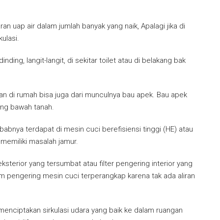
ran uap air dalam jumlah banyak yang naik, Apalagi jika di
ulasi.
ing, langit-langit, di sekitar toilet atau di belakang bak
hkan di rumah bisa juga dari munculnya bau apek. Bau apek
uang bawah tanah.
abnya terdapat di mesin cuci berefisiensi tinggi (HE) atau
memiliki masalah jamur.
 eksterior yang tersumbat atau filter pengering interior yang
am pengering mesin cuci terperangkap karena tak ada aliran
menciptakan sirkulasi udara yang baik ke dalam ruangan