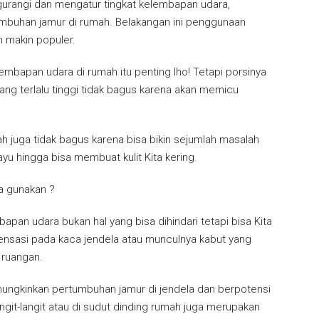
urangi dan mengatur tingkat kelembapan udara,
buhan jamur di rumah. Belakangan ini penggunaan
 makin populer.
apan udara di rumah itu penting lho! Tetapi porsinya
ang terlalu tinggi tidak bagus karena akan memicu
 juga tidak bagus karena bisa bikin sejumlah masalah
ayu hingga bisa membuat kulit Kita kering.
ta gunakan ?
pan udara bukan hal yang bisa dihindari tetapi bisa Kita
densasi pada kaca jendela atau munculnya kabut yang
 ruangan.
ngkinkan pertumbuhan jamur di jendela dan berpotensi
ngit-langit atau di sudut dinding rumah juga merupakan