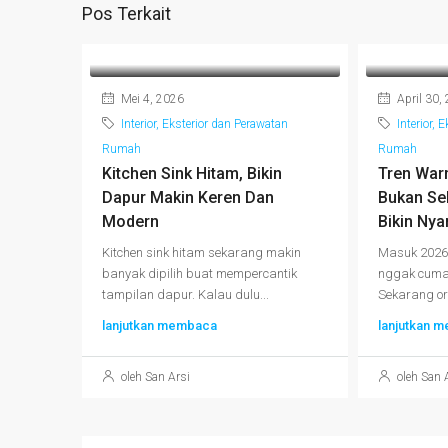
Pos Terkait
Mei 4, 2026
April 30,
Interior, Eksterior dan Perawatan
Interior, 
Rumah
Rumah
Kitchen Sink Hitam, Bikin
Tren War
Dapur Makin Keren Dan
Bukan Sek
Modern
Bikin Ny
Kitchen sink hitam sekarang makin
Masuk 2026,
banyak dipilih buat mempercantik
nggak cuma 
tampilan dapur. Kalau dulu...
Sekarang ora
lanjutkan membaca
lanjutkan 
oleh San Arsi
oleh San 