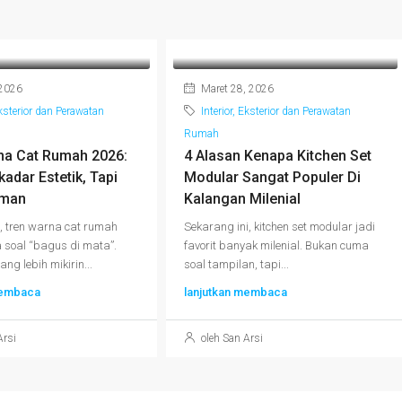
 2026
Maret 28, 2026
Eksterior dan Perawatan
Interior, Eksterior dan Perawatan
Rumah
na Cat Rumah 2026:
4 Alasan Kenapa Kitchen Set
adar Estetik, Tapi
Modular Sangat Populer Di
aman
Kalangan Milenial
 tren warna cat rumah
Sekarang ini, kitchen set modular jadi
soal “bagus di mata”.
favorit banyak milenial. Bukan cuma
ng lebih mikirin...
soal tampilan, tapi...
membaca
lanjutkan membaca
Arsi
oleh San Arsi