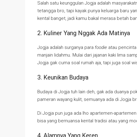
Salah satu keunggulan Jogja adalah masyarakatn
tetangga bro, tapi kayak punya keluarga baru ya
kental banget, jadi kamu bakal merasa betah bang
2. Kuliner Yang Nggak Ada Matinya
Jogja adalah surganya para
foodie
atau pencinta 
manjain lidahmu. Mulai dari jajanan kaki lima sa
Jogja gak cuma soal rumah aja, tapi juga soal wi
3. Keunikan Budaya
Budaya di Jogja tuh lain deh, gak ada duanya poko
pameran wayang kulit, semuanya ada di Jogja bro
Di Jogja pun juga ada lho apartemen-apartemen k
bisa yang bernuansa kental tradisi atau yang mo
4. Alamnya Yang Keren