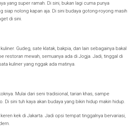
ya yang super ramah. Di sini, bukan lagi cuma punya
ng siap nolong kapan aja. Di sini budaya gotong-royong masih
et di sini.
kuliner. Gudeg, sate klatak, bakpia, dan lain sebagainya bakal
mpe restoran mewah, semuanya ada di Jogja. Jadi, tinggal di
sata kuliner yang nggak ada matinya.
knya. Mulai dari seni tradisional, tarian khas, sampe
. Di sini tuh kaya akan budaya yang bikin hidup makin hidup.
eren kek di Jakarta. Jadi opsi tempat tinggalnya bervariasi,
dern.