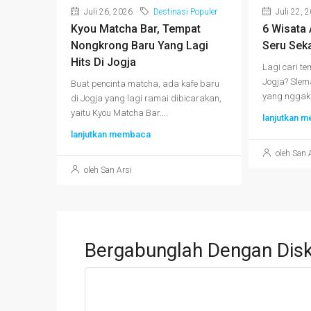
Juli 26, 2026
Destinasi Populer
Juli 22, 
Kyou Matcha Bar, Tempat
6 Wisata
Nongkrong Baru Yang Lagi
Seru Seka
Hits Di Jogja
Lagi cari te
Jogja? Slem
Buat pencinta matcha, ada kafe baru
yang nggak c
di Jogja yang lagi ramai dibicarakan,
yaitu Kyou Matcha Bar....
lanjutkan 
lanjutkan membaca
oleh San 
oleh San Arsi
Bergabunglah Dengan Disk