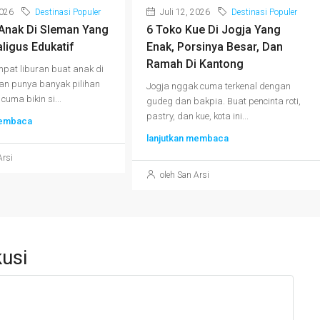
2026
Destinasi Populer
Juli 12, 2026
Destinasi Populer
 Anak Di Sleman Yang
6 Toko Kue Di Jogja Yang
ligus Edukatif
Enak, Porsinya Besar, Dan
Ramah Di Kantong
mpat liburan buat anak di
an punya banyak pilihan
Jogja nggak cuma terkenal dengan
uma bikin si...
gudeg dan bakpia. Buat pencinta roti,
pastry, dan kue, kota ini...
membaca
lanjutkan membaca
Arsi
oleh San Arsi
usi