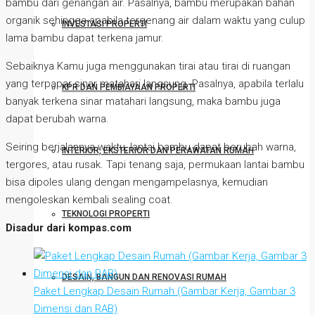
bambu dari genangan air. Pasalnya, bambu merupakan bahan
organik sehingga apabila tergenang air dalam waktu yang culup
INVESTASI PROPERTI
lama bambu dapat terkena jamur.
Sebaiknya Kamu juga menggunakan tirai atau tirai di ruangan
yang terpapar sinar matahari langsung. Pasalnya, apabila terlalu
KPR DAN PEMBIAYAAN PROPERTI
banyak terkena sinar matahari langsung, maka bambu juga
dapat berubah warna.
Seiring berjalannya waktu, lantai bambu dapat berubah warna,
INTERIOR, EKSTERIOR DAN PERAWATAN RUMAH
tergores, atau rusak. Tapi tenang saja, permukaan lantai bambu
bisa dipoles ulang dengan mengampelasnya, kemudian
mengoleskan kembali sealing coat.
TEKNOLOGI PROPERTI
Disadur dari kompas.com
DESAIN, BANGUN DAN RENOVASI RUMAH
Paket Lengkap Desain Rumah (Gambar Kerja, Gambar 3
Dimensi dan RAB)