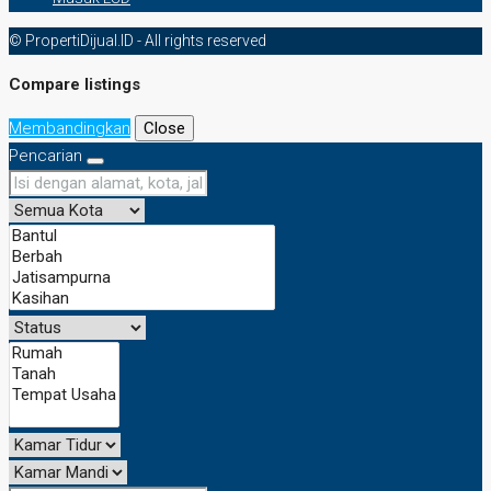
© PropertiDijual.ID - All rights reserved
Compare listings
Membandingkan
Close
Pencarian