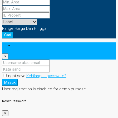
Range Harga
Dari
Hingga
Cari
Masuk
×
Ingat saya
Kehilangan password?
Masuk
User registration is disabled for demo purpose.
Reset Password
×