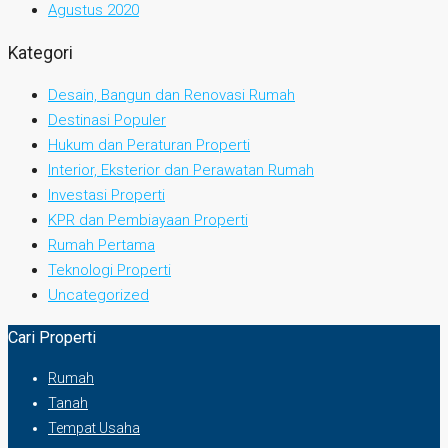
Agustus 2020
Kategori
Desain, Bangun dan Renovasi Rumah
Destinasi Populer
Hukum dan Peraturan Properti
Interior, Eksterior dan Perawatan Rumah
Investasi Properti
KPR dan Pembiayaan Properti
Rumah Pertama
Teknologi Properti
Uncategorized
Cari Properti
Rumah
Tanah
Tempat Usaha