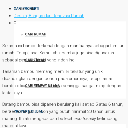
4 tahun lalu
CARI PROPERTI
Desain, Bangun dan Renovasi Rumah
0
CARI RUMAH
Selama ini bambu terkenal dengan manfaatnya sebagai furnitur
rumah. Tetapi, asal Kamu tahu, bambu juga bisa digunakan
sebagai penutup lantai yang indah lho
CARI TANAH
Tanaman bambu memang memiliki tekstur yang unik
dibandingkan dengan pohon pada umumnya, tetapi lantai
bambu dibuat sedemikian rupa sehingga sangat mirip dengan
CARI TEMPAT USAHA
lantai kayu.
Batang bambu bisa dipanen berulang kali setiap 5 atau 6 tahun,
berbeda dengan pohon yang butuh minimal 20 tahun untuk
PROPERTI DIJUAL
matang. Itulah mengapa bambu lebih
eco friendly
ketimbang
material kayu.