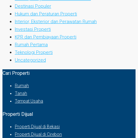
Destinasi Populer
Hukum dan Peraturan Properti
Interior, Eksterior dan Perawatan Rumah
Investasi Properti
KPR dan Pembiayaan Properti
Rumah Pertama
Teknologi Properti
Uncategorized
Cari Properti
Rumah
Tanah
Tempat Usaha
Properti Dijual
Properti Dijual di Bekasi
Properti Dijual di Cirebon