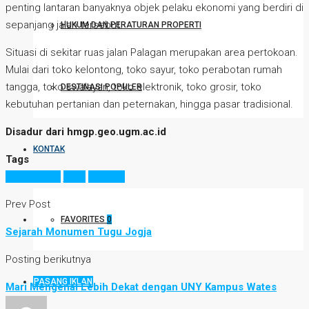
penting lantaran banyaknya objek pelaku ekonomi yang berdiri di
sepanjang jalan tersebut.
HUKUM DAN PERATURAN PROPERTI
Situasi di sekitar ruas jalan Palagan merupakan area pertokoan.
Mulai dari toko kelontong, toko sayur, toko perabotan rumah
tangga, toko swalayan, toko elektronik, toko grosir, toko
DESTINASI POPULER
kebutuhan pertanian dan peternakan, hingga pasar tradisional.
Disadur dari hmgp.geo.ugm.ac.id
KONTAK
Tags
infrastruktur
jogja
palagan
Prev Post
FAVORITES
0
Sejarah Monumen Tugu Jogja
Posting berikutnya
PASANG IKLAN
Mari Mengenal Lebih Dekat dengan UNY Kampus Wates