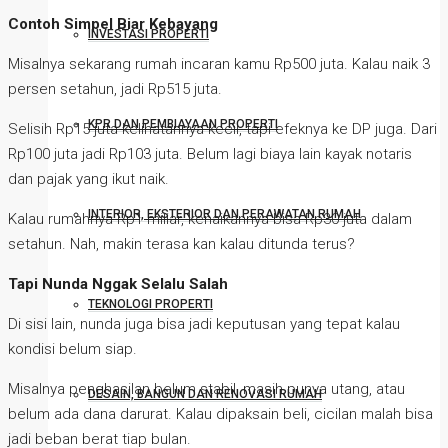
Contoh Simpel Biar Kebayang
INVESTASI PROPERTI
Misalnya sekarang rumah incaran kamu Rp500 juta. Kalau naik 3
persen setahun, jadi Rp515 juta.
KPR DAN PEMBIAYAAN PROPERTI
Selisih Rp15 juta kelihatannya kecil, tapi efeknya ke DP juga. Dari
Rp100 juta jadi Rp103 juta. Belum lagi biaya lain kayak notaris
dan pajak yang ikut naik.
INTERIOR, EKSTERIOR DAN PERAWATAN RUMAH
Kalau rumahnya Rp1 miliar, kenaikannya bisa Rp30 juta dalam
setahun. Nah, makin terasa kan kalau ditunda terus?
Tapi Nunda Nggak Selalu Salah
TEKNOLOGI PROPERTI
Di sisi lain, nunda juga bisa jadi keputusan yang tepat kalau
kondisi belum siap.
Misalnya penghasilan belum stabil, masih punya utang, atau
DESAIN, BANGUN DAN RENOVASI RUMAH
belum ada dana darurat. Kalau dipaksain beli, cicilan malah bisa
jadi beban berat tiap bulan.