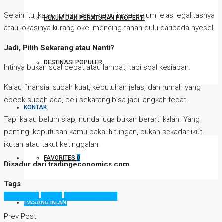
Selain itu, kalau rumah yang kamu incar belum jelas legalitasnya
HUKUM DAN PERATURAN PROPERTI
atau lokasinya kurang oke, mending tahan dulu daripada nyesel.
Jadi, Pilih Sekarang atau Nanti?
DESTINASI POPULER
Intinya bukan soal cepat atau lambat, tapi soal kesiapan.
Kalau finansial sudah kuat, kebutuhan jelas, dan rumah yang
cocok sudah ada, beli sekarang bisa jadi langkah tepat.
KONTAK
Tapi kalau belum siap, nunda juga bukan berarti kalah. Yang
penting, keputusan kamu pakai hitungan, bukan sekadar ikut-
ikutan atau takut ketinggalan.
FAVORITES
0
Disadur dari tradingeconomics.com
Tags
beli rumah
hunian
jual beli properti
PASANG IKLAN
Prev Post