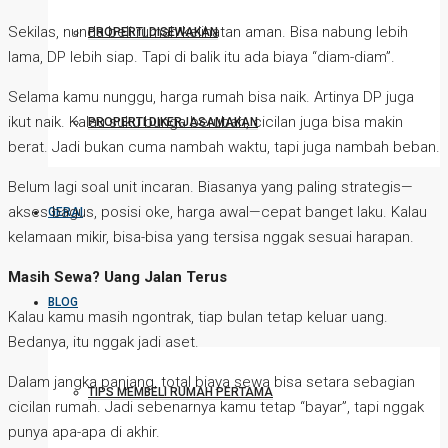
Sekilas, nunda beli rumah kelihatan aman. Bisa nabung lebih
PROPERTI DISEWAKAN
lama, DP lebih siap. Tapi di balik itu ada biaya “diam-diam”.
Selama kamu nunggu, harga rumah bisa naik. Artinya DP juga
ikut naik. Kalau suku bunga berubah, cicilan juga bisa makin
PROPERTI DIKERJASAMAKAN
berat. Jadi bukan cuma nambah waktu, tapi juga nambah beban.
Belum lagi soal unit incaran. Biasanya yang paling strategis—
akses bagus, posisi oke, harga awal—cepat banget laku. Kalau
GERAI
kelamaan mikir, bisa-bisa yang tersisa nggak sesuai harapan.
Masih Sewa? Uang Jalan Terus
BLOG
Kalau kamu masih ngontrak, tiap bulan tetap keluar uang.
Bedanya, itu nggak jadi aset.
Dalam jangka panjang, total biaya sewa bisa setara sebagian
TIPS MEMBELI RUMAH PERTAMA
cicilan rumah. Jadi sebenarnya kamu tetap “bayar”, tapi nggak
punya apa-apa di akhir.