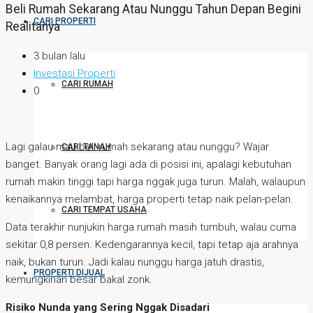
Beli Rumah Sekarang Atau Nunggu Tahun Depan Begini
CARI PROPERTI
Realitanya
3 bulan lalu
Investasi Properti
CARI RUMAH
0
Lagi galau mau beli rumah sekarang atau nunggu? Wajar
CARI TANAH
banget. Banyak orang lagi ada di posisi ini, apalagi kebutuhan
rumah makin tinggi tapi harga nggak juga turun. Malah, walaupun
kenaikannya melambat, harga properti tetap naik pelan-pelan.
CARI TEMPAT USAHA
Data terakhir nunjukin harga rumah masih tumbuh, walau cuma
sekitar 0,8 persen. Kedengarannya kecil, tapi tetap aja arahnya
naik, bukan turun. Jadi kalau nunggu harga jatuh drastis,
PROPERTI DIJUAL
kemungkinan besar bakal zonk.
Risiko Nunda yang Sering Nggak Disadari