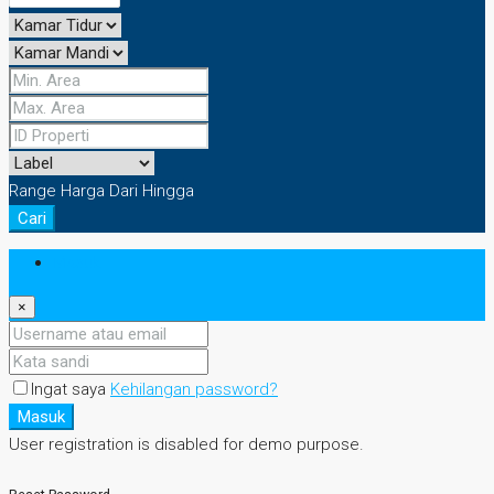
Range Harga
Dari
Hingga
Cari
Masuk
×
Ingat saya
Kehilangan password?
Masuk
User registration is disabled for demo purpose.