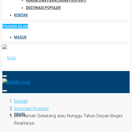
HUKUM DAN PERATURAN PROPERTI
DESTINASI POPULER
KONTAK
PASANG IKLAN
MASUK
HOME
Rumah
Investasi Properti
PROFIL
Beli Rumah Sekarang atau Nunggu Tahun Depan Begini
Realitanya