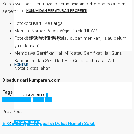
Kalo lewat bank tentunya lo harus nyiapin beberapa dokumen,
seperti:
HUKUM DAN PERATURAN PROPERTI
Fotokopi Kartu Keluarga
Memiliki Nomor Pokok Wajib Pajak (NPWP)
Fotokopi Surat Nikah (kalau sudah menikah, kalau belum
DESTINASI POPULER
ya gak usah)
Membawa Sertifikat Hak Milik atau Sertifikat Hak Guna
Bangunan atau Sertifikat Hak Guna Usaha atau Akta
KONTAK
Notaris atas lahan
Disadur dari kumparan.com
Tags
FAVORITES
0
bisnis properti
tanah
tips
Prev Post
PASANG IKLAN
5 Keuntungan Tinggal di Dekat Rumah Sakit