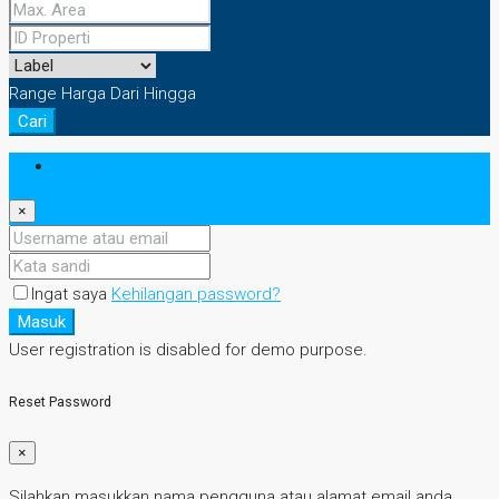
Range Harga
Dari
Hingga
Cari
Masuk
×
Ingat saya
Kehilangan password?
Masuk
User registration is disabled for demo purpose.
Reset Password
×
Silahkan masukkan nama pengguna atau alamat email anda.