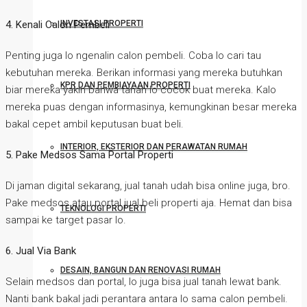
INVESTASI PROPERTI
4. Kenali Calon Pembeli
Penting juga lo ngenalin calon pembeli. Coba lo cari tau
kebutuhan mereka. Berikan informasi yang mereka butuhkan
KPR DAN PEMBIAYAAN PROPERTI
biar mereka yakin bahwa tanah lo cocok buat mereka. Kalo
mereka puas dengan informasinya, kemungkinan besar mereka
bakal cepet ambil keputusan buat beli.
INTERIOR, EKSTERIOR DAN PERAWATAN RUMAH
5. Pake Medsos Sama Portal Properti
Di jaman digital sekarang, jual tanah udah bisa online juga, bro.
Pake medsos atau portal jual beli properti aja. Hemat dan bisa
TEKNOLOGI PROPERTI
sampai ke target pasar lo.
6. Jual Via Bank
DESAIN, BANGUN DAN RENOVASI RUMAH
Selain medsos dan portal, lo juga bisa jual tanah lewat bank.
Nanti bank bakal jadi perantara antara lo sama calon pembeli.