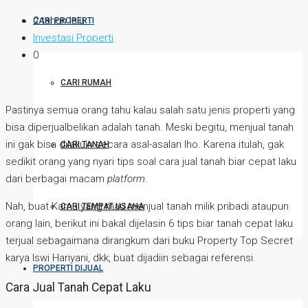
2 tahun lalu
CARI PROPERTI
Investasi Properti
0
CARI RUMAH
Pastinya semua orang tahu kalau salah satu jenis properti yang
bisa diperjualbelikan adalah tanah. Meski begitu, menjual tanah
ini gak bisa dilakuin secara asal-asalan lho. Karena itulah, gak
CARI TANAH
sedikit orang yang nyari tips soal cara jual tanah biar cepat laku
dari berbagai macam
platform
.
Nah, buat Kamu yang mau menjual tanah milik pribadi ataupun
CARI TEMPAT USAHA
orang lain, berikut ini bakal dijelasin 6 tips biar tanah cepat laku
terjual sebagaimana dirangkum dari buku Property Top Secret
karya Iswi Hariyani, dkk, buat dijadiin sebagai referensi.
PROPERTI DIJUAL
Cara Jual Tanah Cepat Laku