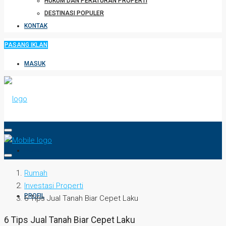
HUKUM DAN PERATURAN PROPERTI
DESTINASI POPULER
KONTAK
PASANG IKLAN
MASUK
HOME
Rumah
Investasi Properti
PROFIL
6 Tips Jual Tanah Biar Cepet Laku
6 Tips Jual Tanah Biar Cepet Laku