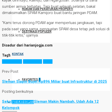
kayak Girimulyo, Kalirejo, dan Ngargosari. Soalnya di sana
sumber airnya terbatas. Tapi buat wilayah selatan, bakal
HUKUM DAN PERATURAN PROPERTI
dimaksimalkan SPAM Kamijoro buat bantu jaringan PDAM.
“Kami terus dorong PDAM agar memperluas jangkauan, tapi
pada saat yang sama, penguatan SPAM desa tetap jadi solusi di
DESTINASI POPULER
titik-titik kritis,” ujarnya.
Disadur dari harianjogja.com
KONTAK
Tags
infrastruktur
kulonprogo
spam
Prev Post
FAVORITES
0
Sleman Siapin Bujet Rp896 Miliar buat Infrastruktur di 2025
Posting berikutnya
Sekolah Lansia di Sleman Makin Nambah, Udah Ada 12
PASANG IKLAN
Kelompok