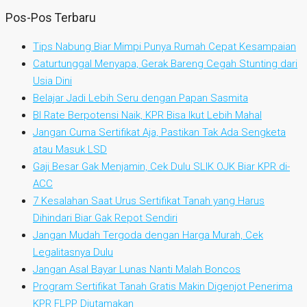
Pos-Pos Terbaru
Tips Nabung Biar Mimpi Punya Rumah Cepat Kesampaian
Caturtunggal Menyapa, Gerak Bareng Cegah Stunting dari
Usia Dini
Belajar Jadi Lebih Seru dengan Papan Sasmita
BI Rate Berpotensi Naik, KPR Bisa Ikut Lebih Mahal
Jangan Cuma Sertifikat Aja, Pastikan Tak Ada Sengketa
atau Masuk LSD
Gaji Besar Gak Menjamin, Cek Dulu SLIK OJK Biar KPR di-
ACC
7 Kesalahan Saat Urus Sertifikat Tanah yang Harus
Dihindari Biar Gak Repot Sendiri
Jangan Mudah Tergoda dengan Harga Murah, Cek
Legalitasnya Dulu
Jangan Asal Bayar Lunas Nanti Malah Boncos
Program Sertifikat Tanah Gratis Makin Digenjot Penerima
KPR FLPP Diutamakan