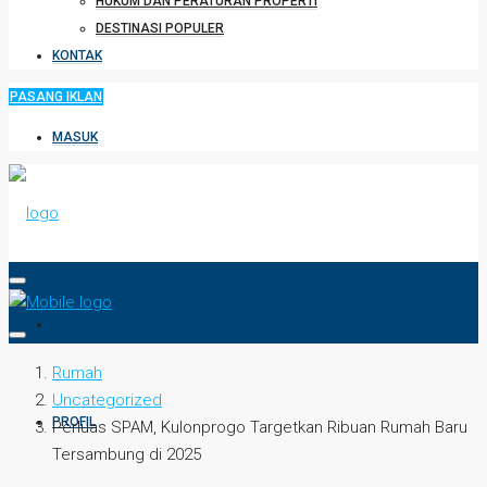
HUKUM DAN PERATURAN PROPERTI
DESTINASI POPULER
KONTAK
PASANG IKLAN
MASUK
HOME
Rumah
Uncategorized
PROFIL
Perluas SPAM, Kulonprogo Targetkan Ribuan Rumah Baru
Tersambung di 2025