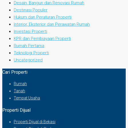
Desain, Bangun dan Renovasi Rumah
Destinasi Populer
Hukum dan Peraturan Properti
Interior, Eksterior dan Perawatan Rumah
Investasi Properti
KPR dan Pembiayaan Properti
Rumah Pertama
Teknologi Properti
Uncategorized
Cari Properti
Rumah
Tanah
Tempat Usaha
Properti Dijual
Properti Dijual di Bekasi