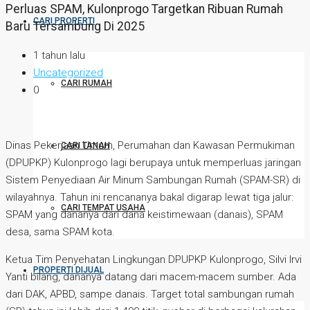
Perluas SPAM, Kulonprogo Targetkan Ribuan Rumah
CARI PROPERTI
Baru Tersambung Di 2025
1 tahun lalu
Uncategorized
CARI RUMAH
0
Dinas Pekerjaan Umum, Perumahan dan Kawasan Permukiman
CARI TANAH
(DPUPKP) Kulonprogo lagi berupaya untuk memperluas jaringan
Sistem Penyediaan Air Minum Sambungan Rumah (SPAM-SR) di
wilayahnya. Tahun ini rencananya bakal digarap lewat tiga jalur:
CARI TEMPAT USAHA
SPAM yang dananya dari dana keistimewaan (danais), SPAM
desa, sama SPAM kota.
Ketua Tim Penyehatan Lingkungan DPUPKP Kulonprogo, Silvi Irvi
PROPERTI DIJUAL
Yanti bilang, dananya datang dari macem-macem sumber. Ada
dari DAK, APBD, sampe danais. Target total sambungan rumah