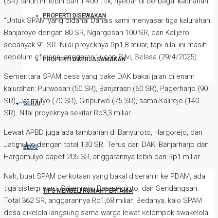
(SR) tahun ini lebih dari 1.400 titik, nyebar di berbagai kalurahan.
PROPERTI DISEWAKAN
“Untuk SPAM yang didanai Danais kami menyasar tiga kalurahan:
Banjaroyo dengan 80 SR, Ngargosari 100 SR, dan Kalijero
sebanyak 91 SR. Nilai proyeknya Rp1,8 miliar, tapi nilai ini masih
sebelum efisiensi anggaran,” ucap Silvi, Selasa (29/4/2025).
PROPERTI DIKERJASAMAKAN
Sementara SPAM desa yang pake DAK bakal jalan di enam
kalurahan: Purwosari (50 SR), Banjarasri (60 SR), Pagerharjo (90
SR), Jatimulyo (70 SR), Giripurwo (75 SR), sama Kalirejo (140
GERAI
SR). Nilai proyeknya sekitar Rp3,3 miliar.
Lewat APBD juga ada tambahan di Banyuroto, Hargorejo, dan
Jatimulyo dengan total 130 SR. Terus dari DAK, Banjarharjo dan
BLOG
Hargomulyo dapet 205 SR, anggarannya lebih dari Rp1 miliar.
Nah, buat SPAM perkotaan yang bakal diserahin ke PDAM, ada
tiga sistem baru: Salamrejo, Banguncipto, dan Sendangsari.
TIPS MEMBELI RUMAH PERTAMA
Total 362 SR, anggarannya Rp1,68 miliar. Bedanya, kalo SPAM
desa dikelola langsung sama warga lewat kelompok swakelola,