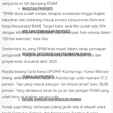
yang kota ini full dipegang PDAM.
INVESTASI PROPERTI
“SPAM desa sudah melalui tahapan sosialisasi hingga tingkat
kalurahan dan sekarang masuk proses penyusunan Rencana
Kerja Masyarakat [RKM]. Target kami, awal Mei sudah ada SPK
KPR DAN PEMBIAYAAN PROPERTI
dengan kelompok masyarakat, dan pekerjaan fisik selesai dalam
150 hari kalender,” kata Silvi.
Sementara itu, yang SPAM kota masih dalam tahap persiapan
INTERIOR, EKSTERIOR DAN PERAWATAN RUMAH
pengadaan. Targetnya, kontrak bisa diteken bulan Juni dan
proyek kelar di kuartal akhir 2025.
Kepala Bidang Cipta Karya DPUPKP Kulonprogo, Yuniar Wibowo
TEKNOLOGI PROPERTI
bilang, akses air minum layak di Kulonprogo udah nyampe 97,5
persen. Tapi yang masuk kategori “air minum aman” baru 28,08
persen. Yang dimaksud aman itu ya air dari jaringan PDAM yang
udah lolos uji kualitas secara rutin.
DESAIN, BANGUN DAN RENOVASI RUMAH
Yuniar juga bilang, tantangan paling gede ada di wilayah utara