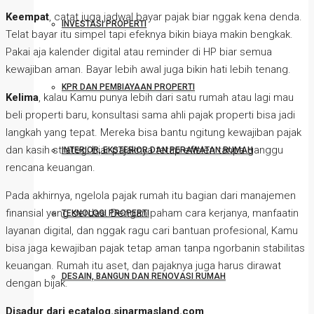
Keempat
, catat juga jadwal bayar pajak biar nggak kena denda.
INVESTASI PROPERTI
Telat bayar itu simpel tapi efeknya bikin biaya makin bengkak.
Pakai aja kalender digital atau reminder di HP biar semua
kewajiban aman. Bayar lebih awal juga bikin hati lebih tenang.
KPR DAN PEMBIAYAAN PROPERTI
Kelima
, kalau Kamu punya lebih dari satu rumah atau lagi mau
beli properti baru, konsultasi sama ahli pajak properti bisa jadi
langkah yang tepat. Mereka bisa bantu ngitung kewajiban pajak
dan kasih strategi biar pajaknya tetap efisien tanpa ganggu
INTERIOR, EKSTERIOR DAN PERAWATAN RUMAH
rencana keuangan.
Pada akhirnya, ngelola pajak rumah itu bagian dari manajemen
finansial yang cerdas. Dengan paham cara kerjanya, manfaatin
TEKNOLOGI PROPERTI
layanan digital, dan nggak ragu cari bantuan profesional, Kamu
bisa jaga kewajiban pajak tetap aman tanpa ngorbanin stabilitas
keuangan. Rumah itu aset, dan pajaknya juga harus dirawat
DESAIN, BANGUN DAN RENOVASI RUMAH
dengan bijak.
Disadur dari ecatalog.sinarmasland.com