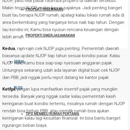
NJOP, yaitu nilai pasar rata-rata properti di daerah tersebut.
Makin tinggi NJOP, makin besar pajaknya. Jadi penting banget
PROPERTI DISEWAKAN
buat tau berapa NJOP rumah, apalagi kalau lokasi rumah ada di
area berkembang yang harganya terus naik tiap tahun. Dengan
tau kondisi ini, Kamu bisa nyusun rencana keuangan dengan
PROPERTI DIKERJASAMAKAN
lebih aman.
Kedua
, rajin-rajin cek NJOP juga penting. Pemerintah daerah
biasanya update NJOP tiap tahun sesuai kondisi pasar. Kalau
GERAI
NJOP naik, Kamu bisa siap-siap nyesuain anggaran pajak.
Untungnya sekarang udah ada layanan digital buat cek NJOP
dan PBB, jadi nggak perlu repot datang ke kantor pajak.
BLOG
Ketiga
, jangan lupa manfaatkan insentif pajak yang mungkin
tersedia. Banyak yang nggak sadar kalau pemerintah kasih
keringanan buat kondisi tertentu, misalnya rumah dengan NJOP
rendah bisa bebas PBB, atau pemilik rumah bisa ajukan
TIPS MEMBELI RUMAH PERTAMA
keringanan kalau lagi kesulitan finansial. Ini bisa bantu banget
ngurangin beban biaya.