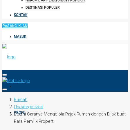
HUKUM DAN PERATURAN PROPERTI
DESTINASI POPULER
KONTAK
PASANG IKLAN
MASUK
HOME
Rumah
Uncategorized
PROFIL
Begini Caranya Mengelola Pajak Rumah dengan Bijak buat
Para Pemilik Properti