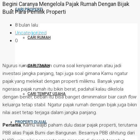
Begini Caranya Mengelola Pajak Rumah Dengan Bijak
CARI PROPERTI
Buat Para Pemilik Properti
8 bulan lalu
Uncategorized
CARI RUMAH
0
Ngurus rumah itu bukan cuma soal kenyamanan atau jadi
CARI TANAH
investasi jangka panjang, tapi juga soal gimana Kamu ngatur
pajak yang melekat dengan properti milikmu. Banyak yang
ngerasa pajak rumah itu bikin berat, padahal kalau dikelola
CARI TEMPAT USAHA
dengan bener, beban itu bisa banget diminimalisir biar
cash flow
keluarga tetap stabil. Ngatur pajak rumah dengan bijak juga bikin
nilai aset tetap terjaga dalam jangka panjang.
PROPERTI DIJUAL
Pertama
, Kamu wajib paham dulu dasar pajak properti, terutama
PBB alias Pajak Bumi dan Bangunan. Besarnya PBB dihitung dari