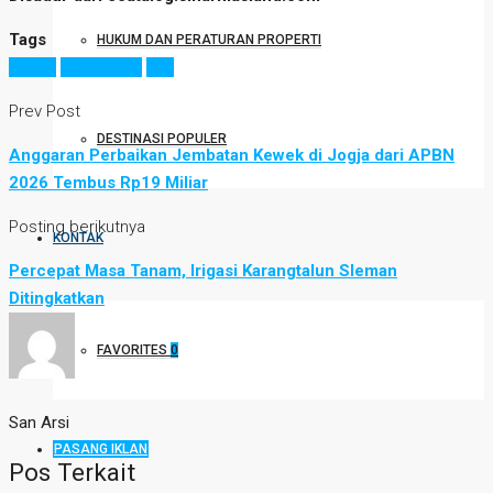
Tags
HUKUM DAN PERATURAN PROPERTI
hunian
perpajakan
tips
Prev Post
DESTINASI POPULER
Anggaran Perbaikan Jembatan Kewek di Jogja dari APBN
2026 Tembus Rp19 Miliar
Posting berikutnya
KONTAK
Percepat Masa Tanam, Irigasi Karangtalun Sleman
Ditingkatkan
FAVORITES
0
San Arsi
PASANG IKLAN
Pos Terkait