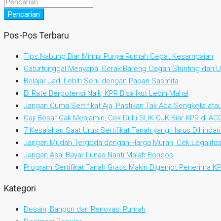
Pencarian
Pos-Pos Terbaru
Tips Nabung Biar Mimpi Punya Rumah Cepat Kesampaian
Caturtunggal Menyapa, Gerak Bareng Cegah Stunting dari Us
Belajar Jadi Lebih Seru dengan Papan Sasmita
BI Rate Berpotensi Naik, KPR Bisa Ikut Lebih Mahal
Jangan Cuma Sertifikat Aja, Pastikan Tak Ada Sengketa at
Gaji Besar Gak Menjamin, Cek Dulu SLIK OJK Biar KPR di-AC
7 Kesalahan Saat Urus Sertifikat Tanah yang Harus Dihindari
Jangan Mudah Tergoda dengan Harga Murah, Cek Legalitas
Jangan Asal Bayar Lunas Nanti Malah Boncos
Program Sertifikat Tanah Gratis Makin Digenjot Penerima 
Kategori
Desain, Bangun dan Renovasi Rumah