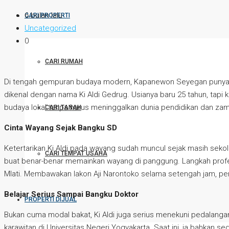
6 bulan lalu
CARI PROPERTI
Uncategorized
0
CARI RUMAH
Di tengah gempuran budaya modern, Kapanewon Seyegan punya sos
dikenal dengan nama Ki Aldi Gedrug. Usianya baru 25 tahun, tapi k
budaya lokal tanpa harus meninggalkan dunia pendidikan dan zam
CARI TANAH
Cinta Wayang Sejak Bangku SD
Ketertarikan Ki Aldi pada wayang sudah muncul sejak masih sekol
CARI TEMPAT USAHA
buat benar-benar memainkan wayang di panggung. Langkah profesio
Mlati. Membawakan lakon Aji Narontoko selama setengah jam, pe
Belajar Serius Sampai Bangku Doktor
PROPERTI DIJUAL
Bukan cuma modal bakat, Ki Aldi juga serius menekuni pedalangan 
karawitan di Universitas Negeri Yogyakarta. Saat ini, ia bahkan 