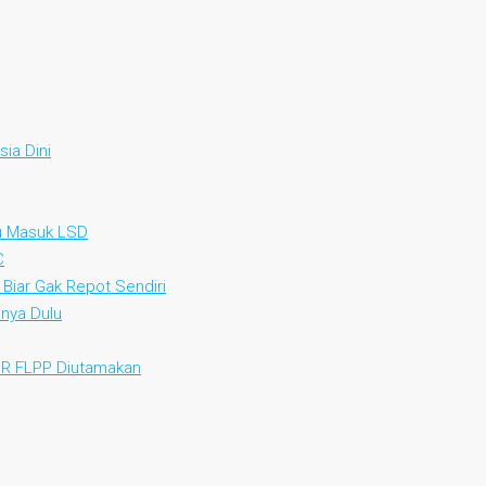
ia Dini
au Masuk LSD
C
 Biar Gak Repot Sendiri
nya Dulu
KPR FLPP Diutamakan