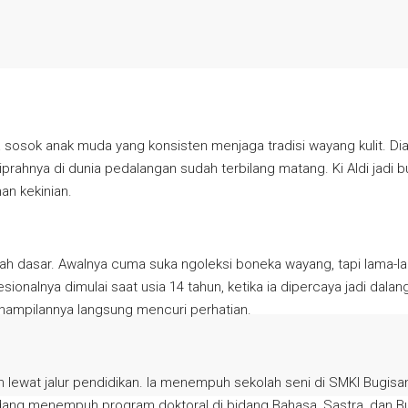
ok anak muda yang konsisten menjaga tradisi wayang kulit. Dia 
iprahnya di dunia pedalangan sudah terbilang matang. Ki Aldi jadi 
an kekinian.
ah dasar. Awalnya cuma suka ngoleksi boneka wayang, tapi lama-la
nalnya dimulai saat usia 14 tahun, ketika ia dipercaya jadi dala
nampilannya langsung mencuri perhatian.
lewat jalur pendidikan. Ia menempuh sekolah seni di SMKI Bugisan,
sedang menempuh program doktoral di bidang Bahasa, Sastra, dan Bud