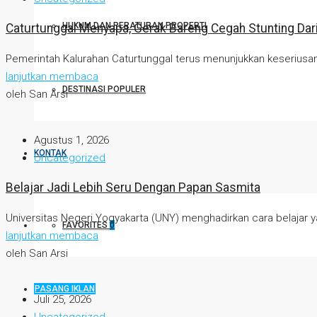
HUKUM DAN PERATURAN PROPERTI
Caturtunggal Menyapa, Gerak Bareng Cegah Stunting Dari 
Pemerintah Kalurahan Caturtunggal terus menunjukkan keseriusa
lanjutkan membaca
DESTINASI POPULER
oleh San Arsi
Agustus 1, 2026
KONTAK
Uncategorized
Belajar Jadi Lebih Seru Dengan Papan Sasmita
Universitas Negeri Yogyakarta (UNY) menghadirkan cara belajar yan
FAVORITES
0
lanjutkan membaca
oleh San Arsi
PASANG IKLAN
Juli 25, 2026
Uncategorized