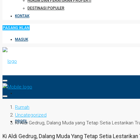
HUKUM DAN PERATURAN PROPERTI
DESTINASI POPULER
KONTAK
PASANG IKLAN
MASUK
HOME
Rumah
Uncategorized
PROFIL
Ki Aldi Gedrug, Dalang Muda yang Tetap Setia Lestarikan 
Ki Aldi Gedrug, Dalang Muda Yang Tetap Setia Lestarika