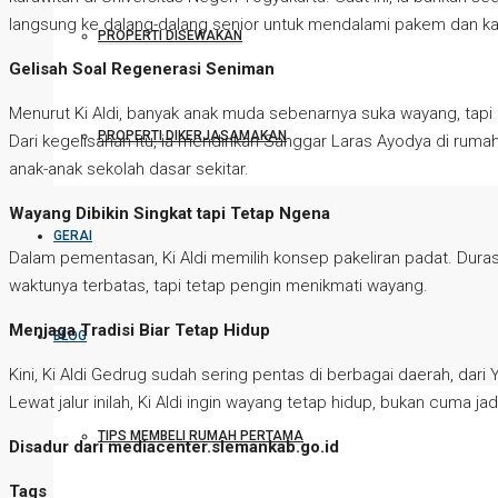
langsung ke dalang-dalang senior untuk mendalami pakem dan ka
PROPERTI DISEWAKAN
Gelisah Soal Regenerasi Seniman
Menurut Ki Aldi, banyak anak muda sebenarnya suka wayang, tapi
PROPERTI DIKERJASAMAKAN
Dari kegelisahan itu, ia mendirikan Sanggar Laras Ayodya di rumah
anak-anak sekolah dasar sekitar.
Wayang Dibikin Singkat tapi Tetap Ngena
GERAI
Dalam pementasan, Ki Aldi memilih konsep pakeliran padat. Durasi
waktunya terbatas, tapi tetap pengin menikmati wayang.
Menjaga Tradisi Biar Tetap Hidup
BLOG
Kini, Ki Aldi Gedrug sudah sering pentas di berbagai daerah, da
Lewat jalur inilah, Ki Aldi ingin wayang tetap hidup, bukan cuma ja
TIPS MEMBELI RUMAH PERTAMA
Disadur dari mediacenter.slemankab.go.id
Tags