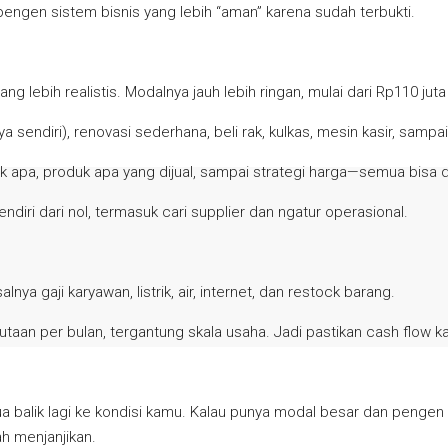
engen sistem bisnis yang lebih “aman” karena sudah terbukti.
ang lebih realistis. Modalnya jauh lebih ringan, mulai dari Rp110 ju
sendiri), renovasi sederhana, beli rak, kulkas, mesin kasir, sampai
apa, produk apa yang dijual, sampai strategi harga—semua bisa d
diri dari nol, termasuk cari supplier dan ngatur operasional.
nya gaji karyawan, listrik, air, internet, dan restock barang.
jutaan per bulan, tergantung skala usaha. Jadi pastikan cash flow k
balik lagi ke kondisi kamu. Kalau punya modal besar dan pengen prak
ah menjanjikan.