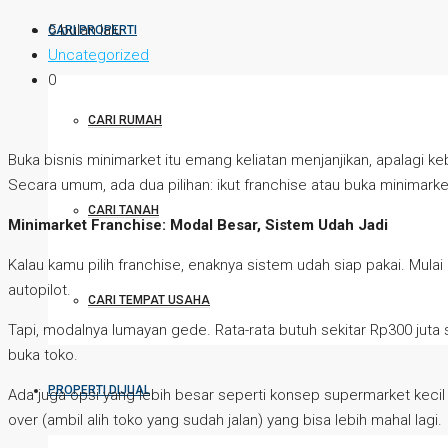
5 bulan lalu
CARI PROPERTI
Uncategorized
0
CARI RUMAH
Buka bisnis minimarket itu emang keliatan menjanjikan, apalagi k
Secara umum, ada dua pilihan: ikut franchise atau buka minimarke
CARI TANAH
Minimarket Franchise: Modal Besar, Sistem Udah Jadi
Kalau kamu pilih franchise, enaknya sistem udah siap pakai. Mulai 
autopilot.
CARI TEMPAT USAHA
Tapi, modalnya lumayan gede. Rata-rata butuh sekitar Rp300 juta s
buka toko.
PROPERTI DIJUAL
Ada juga opsi yang lebih besar seperti konsep supermarket kecil 
over (ambil alih toko yang sudah jalan) yang bisa lebih mahal lagi.