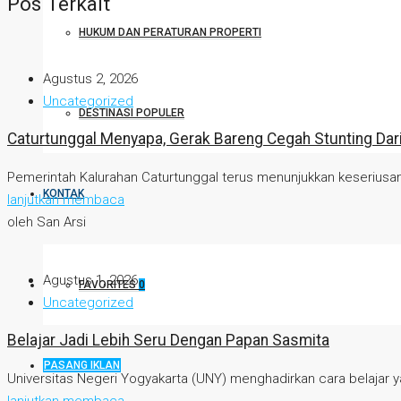
Pos Terkait
HUKUM DAN PERATURAN PROPERTI
Agustus 2, 2026
Uncategorized
DESTINASI POPULER
Caturtunggal Menyapa, Gerak Bareng Cegah Stunting Dari 
Pemerintah Kalurahan Caturtunggal terus menunjukkan keseriusa
KONTAK
lanjutkan membaca
oleh San Arsi
Agustus 1, 2026
FAVORITES
0
Uncategorized
Belajar Jadi Lebih Seru Dengan Papan Sasmita
PASANG IKLAN
Universitas Negeri Yogyakarta (UNY) menghadirkan cara belajar yan
lanjutkan membaca