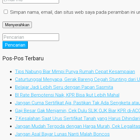
Simpan nama, email, dan situs web saya pada peramban ini un
Pencarian
Pos-Pos Terbaru
Tips Nabung Biar Mimpi Punya Rumah Cepat Kesampaian
Caturtunggal Menyapa, Gerak Bareng Cegah Stunting dari Us
Belajar Jadi Lebih Seru dengan Papan Sasmita
BI Rate Berpotensi Naik, KPR Bisa Ikut Lebih Mahal
Jangan Cuma Sertifikat Aja, Pastikan Tak Ada Sengketa at
Gaji Besar Gak Menjamin, Cek Dulu SLIK OJK Biar KPR di-AC
7 Kesalahan Saat Urus Sertifikat Tanah yang Harus Dihindari
Jangan Mudah Tergoda dengan Harga Murah, Cek Legalitas
Jangan Asal Bayar Lunas Nanti Malah Boncos