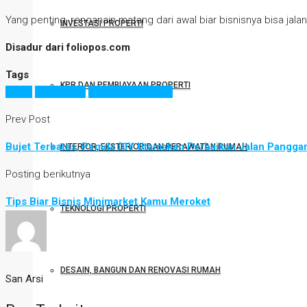
Yang penting, rencanain matang dari awal biar bisnisnya bisa jalan
INVESTASI PROPERTI
Disadur dari foliopos.com
Tags
KPR DAN PEMBIAYAAN PROPERTI
bisnis
minimarket
properti komersial
Prev Post
Bujet Terbatas, Pemda DIY Utamakan Perbaikan Jalan Pangg
INTERIOR, EKSTERIOR DAN PERAWATAN RUMAH
Posting berikutnya
Tips Biar Bisnis Minimarket Kamu Meroket
TEKNOLOGI PROPERTI
DESAIN, BANGUN DAN RENOVASI RUMAH
San Arsi