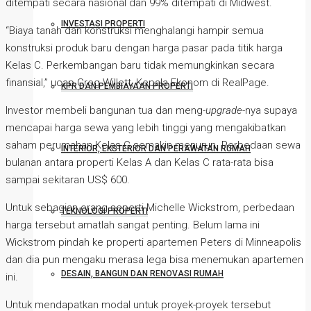
ditempati secara nasional dan 99% ditempati di Midwest.
INVESTASI PROPERTI
“Biaya tanah dan konstruksi menghalangi hampir semua
konstruksi produk baru dengan harga pasar pada titik harga
Kelas C. Perkembangan baru tidak memungkinkan secara
finansial,” ucap Greg Willett, Kepala Ekonom di RealPage.
KPR DAN PEMBIAYAAN PROPERTI
Investor membeli bangunan tua dan meng-
upgrade
-nya supaya
mencapai harga sewa yang lebih tinggi yang mengakibatkan
saham perumahan Kelas C semakin menurun. Perbedaan sewa
INTERIOR, EKSTERIOR DAN PERAWATAN RUMAH
bulanan antara properti Kelas A dan Kelas C rata-rata bisa
sampai sekitaran US$ 600.
Untuk sebagian orang seperti Michelle Wickstrom, perbedaan
TEKNOLOGI PROPERTI
harga tersebut amatlah sangat penting. Belum lama ini
Wickstrom pindah ke properti apartemen Peters di Minneapolis
dan dia pun mengaku merasa lega bisa menemukan apartemen
DESAIN, BANGUN DAN RENOVASI RUMAH
ini.
Untuk mendapatkan modal untuk proyek-proyek tersebut