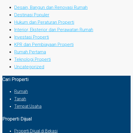
Desain, Bangun dan Renovasi Rumah
Destinasi Populer
Hukum dan Peraturan Properti
Interior, Eksterior dan Perawatan Rumah
Investasi Properti
KPR dan Pembiayaan Properti
Rumah Pertama
Teknologi Properti
Uncategorized
Cari Properti
Rumah
Tanah
Tempat Usaha
Properti Dijual
Properti Dijual di Bekasi