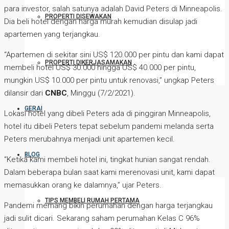
para investor, salah satunya adalah David Peters di Minneapolis.
PROPERTI DISEWAKAN
Dia beli hotel dengan harga murah kemudian disulap jadi
apartemen yang terjangkau.
“Apartemen di sekitar sini US$ 120.000 per pintu dan kami dapat
PROPERTI DIKERJASAMAKAN
membeli hotel US$ 30.000 hingga US$ 40.000 per pintu,
mungkin US$ 10.000 per pintu untuk renovasi,” ungkap Peters
dilansir dari
CNBC
, Minggu (7/2/2021).
GERAI
Lokasi hotel yang dibeli Peters ada di pinggiran Minneapolis,
hotel itu dibeli Peters tepat sebelum pandemi melanda serta
Peters merubahnya menjadi unit apartemen kecil.
BLOG
“Ketika kami membeli hotel ini, tingkat hunian sangat rendah.
Dalam beberapa bulan saat kami merenovasi unit, kami dapat
memasukkan orang ke dalamnya,” ujar Peters.
TIPS MEMBELI RUMAH PERTAMA
Pandemi memang bikin perumahan dengan harga terjangkau
jadi sulit dicari. Sekarang saham perumahan Kelas C 96%