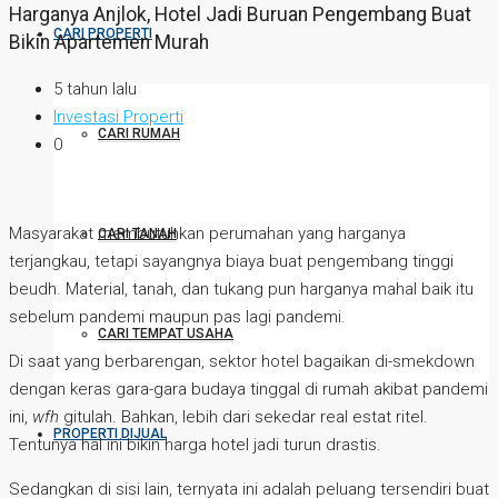
Harganya Anjlok, Hotel Jadi Buruan Pengembang Buat
CARI PROPERTI
Bikin Apartemen Murah
5 tahun lalu
Investasi Properti
CARI RUMAH
0
Masyarakat membutuhkan perumahan yang harganya
CARI TANAH
terjangkau, tetapi sayangnya biaya buat pengembang tinggi
beudh. Material, tanah, dan tukang pun harganya mahal baik itu
sebelum pandemi maupun pas lagi pandemi.
CARI TEMPAT USAHA
Di saat yang berbarengan, sektor hotel bagaikan di-smekdown
dengan keras gara-gara budaya tinggal di rumah akibat pandemi
ini,
wfh
gitulah. Bahkan, lebih dari sekedar real estat ritel.
PROPERTI DIJUAL
Tentunya hal ini bikin harga hotel jadi turun drastis.
Sedangkan di sisi lain, ternyata ini adalah peluang tersendiri buat