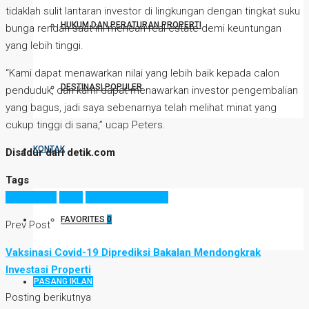
tidaklah sulit lantaran investor di lingkungan dengan tingkat suku
HUKUM DAN PERATURAN PROPERTI
bunga rendah saat ini mencari real estate demi keuntungan
yang lebih tinggi.
“Kami dapat menawarkan nilai yang lebih baik kepada calon
DESTINASI POPULER
penduduk, dan kami dapat menawarkan investor pengembalian
yang bagus, jadi saya sebenarnya telah melihat minat yang
cukup tinggi di sana,” ucap Peters.
KONTAK
Disadur dari detik.com
Tags
apartemen
hotel
pandemi covid 19
FAVORITES
0
Prev Post
Vaksinasi Covid-19 Diprediksi Bakalan Mendongkrak
Investasi Properti
PASANG IKLAN
Posting berikutnya