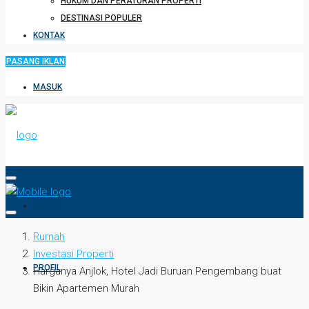
HUKUM DAN PERATURAN PROPERTI
DESTINASI POPULER
KONTAK
PASANG IKLAN
MASUK
HOME
Rumah
Investasi Properti
PROFIL
Harganya Anjlok, Hotel Jadi Buruan Pengembang buat
Bikin Apartemen Murah