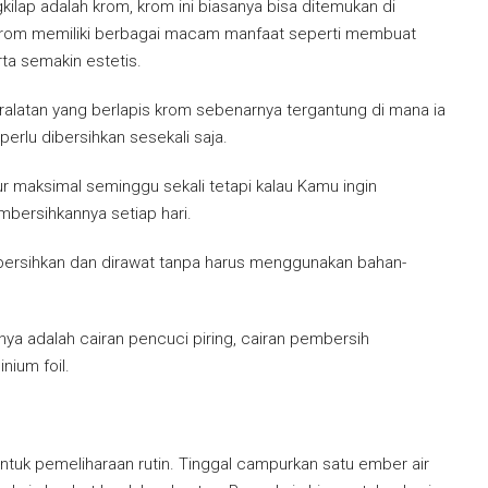
ilap adalah krom, krom ini biasanya bisa ditemukan di
Krom memiliki berbagai macam manfaat seperti membuat
ta semakin estetis.
alatan yang berlapis krom sebenarnya tergantung di mana ia
perlu dibersihkan sesekali saja.
maksimal seminggu sekali tetapi kalau Kamu ingin
ersihkannya setiap hari.
ibersihkan dan dirawat tanpa harus menggunakan bahan-
ya adalah cairan pencuci piring, cairan pembersih
nium foil.
tuk pemeliharaan rutin. Tinggal campurkan satu ember air