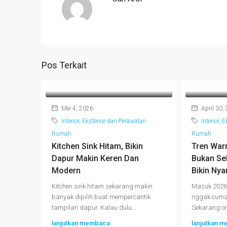
Pos Terkait
Mei 4, 2026
April 30,
Interior, Eksterior dan Perawatan
Interior, 
Rumah
Rumah
Kitchen Sink Hitam, Bikin
Tren War
Dapur Makin Keren Dan
Bukan Sek
Modern
Bikin Ny
Kitchen sink hitam sekarang makin
Masuk 2026,
banyak dipilih buat mempercantik
nggak cuma 
tampilan dapur. Kalau dulu...
Sekarang ora
lanjutkan membaca
lanjutkan 