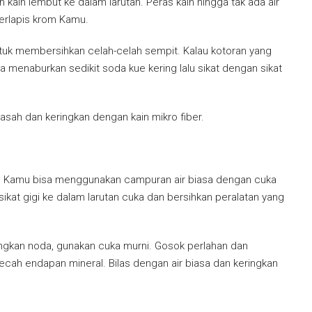
ain lembut ke dalam larutan. Peras kain hingga tak ada air
berlapis krom Kamu.
ntuk membersihkan celah-celah sempit. Kalau kotoran yang
 menaburkan sedikit soda kue kering lalu sikat dengan sikat
sah dan keringkan dengan kain mikro fiber.
Kamu bisa menggunakan campuran air biasa dengan cuka
kat gigi ke dalam larutan cuka dan bersihkan peralatan yang
langkan noda, gunakan cuka murni. Gosok perlahan dan
cah endapan mineral. Bilas dengan air biasa dan keringkan