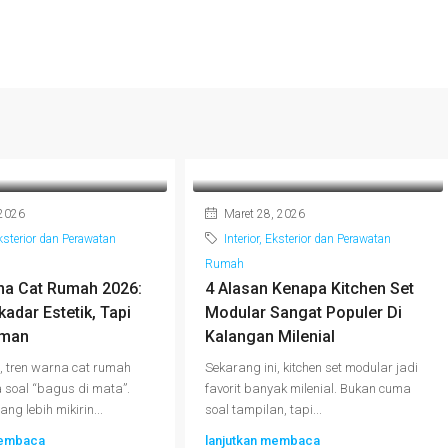
 2026
Maret 28, 2026
Eksterior dan Perawatan
Interior, Eksterior dan Perawatan
Rumah
na Cat Rumah 2026:
4 Alasan Kenapa Kitchen Set
adar Estetik, Tapi
Modular Sangat Populer Di
aman
Kalangan Milenial
 tren warna cat rumah
Sekarang ini, kitchen set modular jadi
soal “bagus di mata”.
favorit banyak milenial. Bukan cuma
ng lebih mikirin...
soal tampilan, tapi...
membaca
lanjutkan membaca