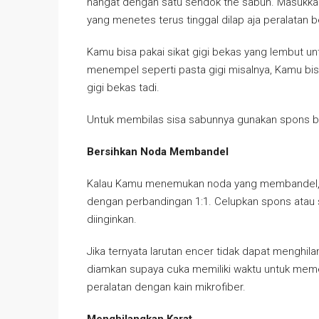
hangat dengan satu sendok the sabun. Masukkan k
yang menetes terus tinggal dilap aja peralatan 
Kamu bisa pakai sikat gigi bekas yang lembut u
menempel seperti pasta gigi misalnya, Kamu bisa
gigi bekas tadi.
Untuk membilas sisa sabunnya gunakan spons ba
Bersihkan Noda Membandel
Kalau Kamu menemukan noda yang membandel, 
dengan perbandingan 1:1. Celupkan spons atau si
diinginkan.
Jika ternyata larutan encer tidak dapat menghi
diamkan supaya cuka memiliki waktu untuk meme
peralatan dengan kain mikrofiber.
Menghilangkan Karat