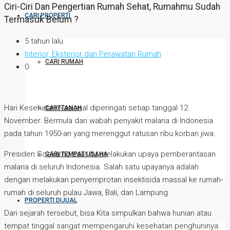
Ciri-Ciri Dan Pengertian Rumah Sehat, Rumahmu Sudah
CARI PROPERTI
Termasuk Belum ?
5 tahun lalu
Interior, Eksterior dan Perawatan Rumah
CARI RUMAH
0
Hari Kesehatan Nasional diperingati setiap tanggal 12
CARI TANAH
November. Bermula dari wabah penyakit malaria di Indonesia
pada tahun 1950-an yang merenggut ratusan ribu korban jiwa.
Presiden Soekarno saat itu melakukan upaya pemberantasan
CARI TEMPAT USAHA
malaria di seluruh Indonesia. Salah satu upayanya adalah
dengan melakukan penyemprotan insektisida massal ke rumah-
rumah di seluruh pulau Jawa, Bali, dan Lampung.
PROPERTI DIJUAL
Dari sejarah tersebut, bisa Kita simpulkan bahwa hunian atau
tempat tinggal sangat mempengaruhi kesehatan penghuninya.