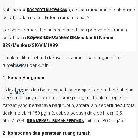
Nah, sekarang timbul pertanyaan, apakah rumahmu sudah cukup
PROPERTI DISEWAKAN
sehat, sudah masuk kriteria rumah sehat ?
Ternyata, pemerintah sudah menentukan persyaratan rumah
sehat pada
Keputusan Menteri Kesehatan RI Nomor:
PROPERTI DIKERJASAMAKAN
829/Menkes/SK/VII/1999
.
Untuk melihat sehat tidaknya hunianmu bisa dengan ciri-ciri
rumah sehat berikut ini!
GERAI
1. Bahan Bangunan
Tidak terbuat dari bahan yang bisa menjadi tempat tumbuh dan
BLOG
berkembangnya mikroorganisme patogen. Tidak melepaskan
zat-zat yang berbahaya bagi tubuh, antara lain seperti debu total
tidak melebihi 150 µg m3, asbes bebas tidak lebih dari 0,5
fiber/m3/4jam, serta timah hitam tidak lebih dari 300 mg/kg.
TIPS MEMBELI RUMAH PERTAMA
2. Komponen dan penataan ruang rumah