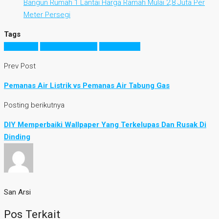
Bangun Rumah 1 Lantai Harga Ramah Mulai 2,8 Juta Per
Meter Persegi
Tags
kemenkes
perawatan rumah
rumah sehat
Prev Post
Pemanas Air Listrik vs Pemanas Air Tabung Gas
Posting berikutnya
DIY Memperbaiki Wallpaper Yang Terkelupas Dan Rusak Di
Dinding
San Arsi
Pos Terkait