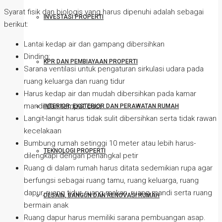
Syarat fisik dan biologis yang harus dipenuhi adalah sebagai
INVESTASI PROPERTI
berikut:
Lantai kedap air dan gampang dibersihkan
Dinding:
KPR DAN PEMBIAYAAN PROPERTI
Sarana ventilasi untuk pengaturan sirkulasi udara pada
ruang keluarga dan ruang tidur
Harus kedap air dan mudah dibersihkan pada kamar
mandi dan tempat cuci
INTERIOR, EKSTERIOR DAN PERAWATAN RUMAH
Langit-langit harus tidak sulit dibersihkan serta tidak rawan
kecelakaan
Bumbung rumah setinggi 10 meter atau lebih harus­
TEKNOLOGI PROPERTI
dilengkapi dengan penangkal petir
Ruang di dalam rumah harus ditata sedemikian rupa agar
berfungsi sebagai ruang tamu, ruang keluarga, ruang
dapur, ruang tidur, ruang makan, ruang mandi serta ruang
DESAIN, BANGUN DAN RENOVASI RUMAH
bermain anak
Ruang dapur harus memiliki sarana pembuangan asap.