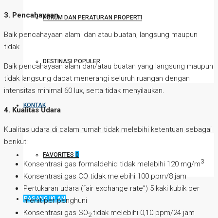
3. Pencahayaan
HUKUM DAN PERATURAN PROPERTI
Baik pencahayaan alami dan atau buatan, langsung maupun
tidak
DESTINASI POPULER
Baik pencahayaan alam dan/atau buatan yang langsung maupun
tidak langsung dapat menerangi seluruh ruangan dengan
intensitas minimal 60 lux, serta tidak menyilaukan.
KONTAK
4. Kualitas Udara
Kualitas udara di dalam rumah tidak melebihi ketentuan sebagai
berikut:
FAVORITES
0
3
Konsentrasi gas formaldehid tidak melebihi 120 mg/m
Konsentrasi gas CO tidak melebihi 100 ppm/8 jam
Pertukaran udara (“air exchange rate”) 5 kaki kubik per
PASANG IKLAN
menit per penghuni
Konsentrasi gas SO
tidak melebihi 0,10 ppm/24 jam
2