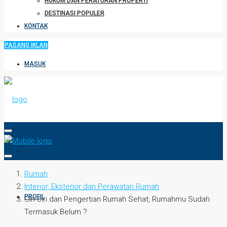
HUKUM DAN PERATURAN PROPERTI
DESTINASI POPULER
KONTAK
PASANG IKLAN
MASUK
HOME
Rumah
Interior, Eksterior dan Perawatan Rumah
PROFIL
Ciri-ciri dan Pengertian Rumah Sehat, Rumahmu Sudah
Termasuk Belum ?