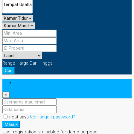
Range Harga
Dari
Hingga
Cari
Masuk
×
Ingat saya
Kehilangan password?
Masuk
User registration is disabled for demo purpose.