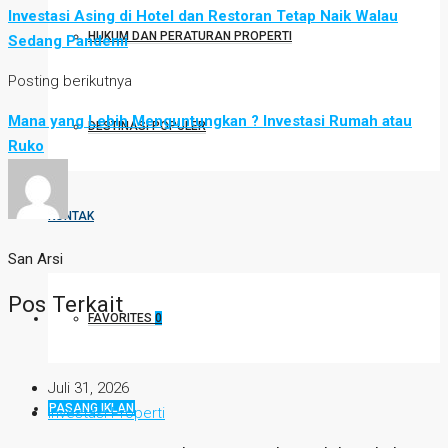
Investasi Asing di Hotel dan Restoran Tetap Naik Walau
HUKUM DAN PERATURAN PROPERTI
Sedang Pandemi
Posting berikutnya
Mana yang Lebih Menguntungkan ? Investasi Rumah atau
DESTINASI POPULER
Ruko
KONTAK
San Arsi
Pos Terkait
FAVORITES
0
Juli 31, 2026
PASANG IKLAN
Investasi Properti