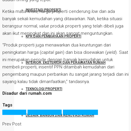
INVESTASI PROPERTI
Ketika masa krisis, harga properti cenderung
low
dan ada
banyak sekali kemudahan yang ditawarkan. Nah, ketika situasi
berangsur normal,
value
produk properti yang telah dibeli juga
akan ikut meningkat dan ini akan sangat menguntungkan.
KPR DAN PEMBIAYAAN PROPERTI
“Produk properti juga menawarkan dua keuntungan dari
peningkatan harga (
capital gain
) dan bisa disewakan (
yield
). Saat
ini merupakan periode dengan banyak kemudahan untuk
INTERIOR, EKSTERIOR DAN PERAWATAN RUMAH
membeli properti, insentif PPN ditambah kemudahan dari
pengembang maupun perbankan itu sangat jarang terjadi dan ini
sayang kalau tidak dimanfaatkan,” tandasnya.
TEKNOLOGI PROPERTI
Disadur dari rumah.com
Tags
beli properti
investasi properti
pandemi covid 19
DESAIN, BANGUN DAN RENOVASI RUMAH
Prev Post