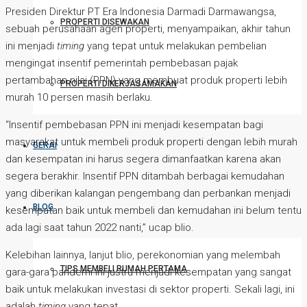
Presiden Direktur PT Era Indonesia Darmadi Darmawangsa,
PROPERTI DISEWAKAN
sebuah perusahaan agen properti, menyampaikan, akhir tahun
ini menjadi
timing
yang tepat untuk melakukan pembelian
mengingat insentif pemerintah pembebasan pajak
pertambahan nilai (PPN) yang membuat produk properti lebih
PROPERTI DIKERJASAMAKAN
murah 10 persen masih berlaku.
“Insentif pembebasan PPN ini menjadi kesempatan bagi
masyarakat untuk membeli produk properti dengan lebih murah
GERAI
dan kesempatan ini harus segera dimanfaatkan karena akan
segera berakhir. Insentif PPN ditambah berbagai kemudahan
yang diberikan kalangan pengembang dan perbankan menjadi
BLOG
kesempatan baik untuk membeli dan kemudahan ini belum tentu
ada lagi saat tahun 2022 nanti,” ucap blio.
Kelebihan lainnya, lanjut blio, perekonomian yang melembah
TIPS MEMBELI RUMAH PERTAMA
gara-gara pandemi ini justru menjadi kesempatan yang sangat
baik untuk melakukan investasi di sektor properti. Sekali lagi, ini
adalah
timing
yang tepat.